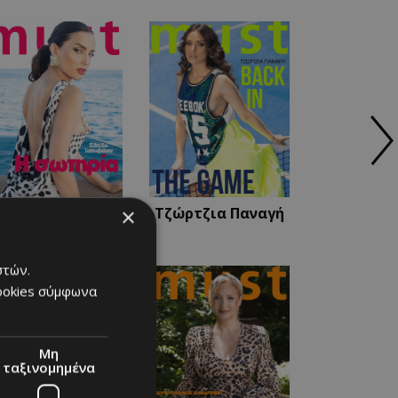
×
λπίδα Ιακωβίδου
Τζώρτζια Παναγή
στών.
cookies σύμφωνα
Μη
ταξινομημένα