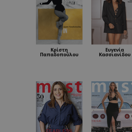
__cf_bm
LangCookie
CookieScriptConse
Κρίστη
Ευγενία
Παπαδοπούλου
Κασσιανίδου
_scc_session
PHPSESSID
PHPSESSID