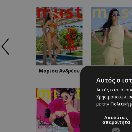
Μαρίσα Ανδρέου
Χρυσταλλένα
Πουλλή
Αυτός ο ισ
Αυτός ο ιστότοπο
Χρησιμοποιώντας
με την Πολιτική μ
Απολύτως
απαραίτητα