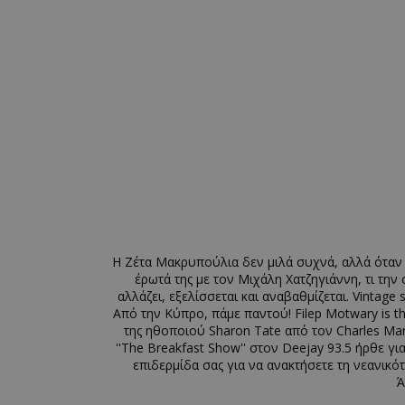
Η Ζέτα Μακρυπούλια δεν μιλά συχνά, αλλά όταν επ
έρωτά της με τον Μιχάλη Χατζηγιάννη, τι την
αλλάζει, εξελίσσεται και αναβαθμίζεται. Vintag
Από την Κύπρο, πάμε παντού! Filep Motwary is 
της ηθοποιού Sharon Tate από τον Charles Ma
''The Breakfast Show'' στον Deejay 93.5 ήρθε γ
επιδερμίδα σας για να ανακτήσετε τη νεανικότη
Ά