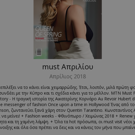
must Απριλίου
Απρίλιος 2018
ιλέξει να το κάνει είναι χειμαρρώδης. Έτσι, λοιπόν, μιλά πρώτη φ
 συνδέει με την Κύπρο και τι σχέδια κάνει για το μέλλον. ΜΤΝ Must 
e story - Η τραγική ιστορία της Αικατερίνης Κορνάρο Au Revoir Huber
the messenger of fashion Once upon a time in Hollywood Ένας από 
nson, ζωντανεύει ξανά χάρη στον Quentin Tarantino. Κωνσταντίνος
ια να μείνει! + Fashion weeks - Φθινόπωρο / Χειμώνας 2018 + Renew 
τα και τη χαμένη λάμψη. + Όλα τα hot πρόσωπα, οι must visit νέοι χώ
νοιξης και όλα όσα πρέπει να δεις και να κάνεις τον μήνα που μπαίνε