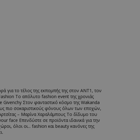
ορά για το τέλος της εκπομπής της στον ΑΝΤ1, τον
Fashion Το απόλυτο fashion event της χρονιάς
t de Givenchy Στον φανταστικό κόσμο της Wakanda
τους πιο σοκαριστικούς φόνους όλων των εποχών,
 Αρτσίτας – Μαρίνα Χαραλάμπους Το δίδυμο του
your face Επενδύστε σε προϊόντα ιδανικά για την
ροι, όλοι οι... fashion και beauty κανόνες της
ι.