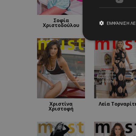
Σοφία
Αντιγόνη
ΕΜΦΆΝΙΣΗ Λ
Χριστοδούλου
Νεοφύτου
Απολύτω
Τα απολύτως απαραίτ
διαχείριση λογαρια
Ονοματεπώνυμο
PinToTopCookie
Χριστίνα
Λεία Τορναρίτ
Χριστοφή
__cf_bm