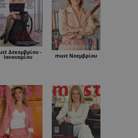
ι για τη διάκριση
Αυτό είναι
κειμένου να κάνει
η χρήση του
ρίσει την
τη.
ι από την υπηρεσία
st Δεκεμβρίου -
αι τις προτιμήσεις
must Νοεμβρίου
ίναι απαραίτητο το
Ιανουαρίου
om να λειτουργεί
ι για να διατηρήσει
από το διακομιστή.
 εφαρμογές που
όκειται για ένα
 που
ρηση μεταβλητών
Συνήθως είναι ένας
ίται, ο τρόπος με
εκριμένος για τον
ιγμα είναι η
δεσης για έναν
 εφαρμογές που