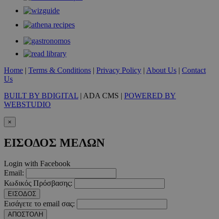
Πεδίο
PinToTopCookie
www.must.com.cy
12 ώ
Home
|
Terms & Conditions
|
Privacy Policy
|
About Us
|
Contact
__cf_bm
29 λεπτ
Us
Cloudflare Inc.
δευτερό
.twitter.com
BUILT BY BDIGITAL
| ADA CMS |
POWERED BY
WEBSTUDIO
Google Privacy Polic
×
__cf_bm
29 λεπτ
ΕΙΣΟΔΟΣ ΜΕΛΩΝ
Cloudflare Inc.
δευτερό
.pexels.com
Login with Facebook
Email:
Κωδικός Πρόσβασης:
ΕΙΣΟΔΟΣ
LangCookie
www.must.com.cy
1 εβδομ
Εισάγετε το email σας:
μέρ
ΑΠΟΣΤΟΛΗ