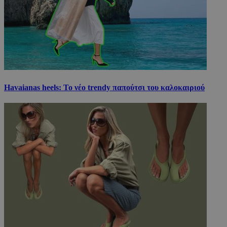
Havaianas heels: Το νέο trendy παπούτσι του καλοκαιριού