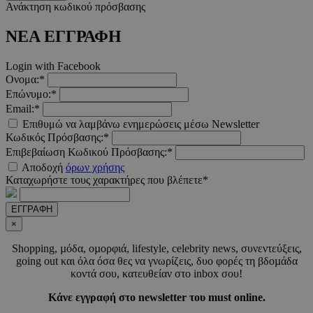
Ανάκτηση κωδικού πρόσβασης
CookieScriptConsent
4 εβδο
CookieScript
2 μέ
www.must.com.cy
ΝΕΑ ΕΓΓΡΑΦΗ
Login with Facebook
Ονομα:*
Επώνυμο:*
_scc_session
.entelia-
19 λεπτ
Email:*
adserver.com
δευτερό
Επιθυμώ να λαμβάνω ενημερώσεις μέσω Newsletter
Κωδικός Πρόσβασης:*
Επιβεβαίωση Κωδικού Πρόσβασης:*
PHPSESSID
συνεδ
PHP.net
Αποδοχή
όρων χρήσης
www.must.com.cy
Καταχωρήστε τους χαρακτήρες που βλέπετε*
ΕΓΓΡΑΦΗ
×
Shopping, µόδα, οµορφιά, lifestyle, celebrity news, συνεντεύξεις,
going out και όλα όσα θες να γνωρίζεις, δυο φορές τη βδοµάδα
κοντά σου, κατευθείαν στο inbox σου!
Κάνε εγγραφή στο newsletter του must online.