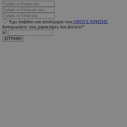
PHPSESSID
συνεδ
PHP.net
m.must.com.cy
Έχω διαβάσει και αποδέχοµαι τους
ΟΡΟΥΣ ΧΡΗΣΗΣ
Καταχωρήστε τους χαρακτήρες που βλέπετε*
ΕΓΓΡΑΦΗ
VISITOR_PRIVACY_METADATA
5 μήνε
YouTube
εβδομ
.youtube.com
takeOverCookie
www.must.com.cy
1 μέ