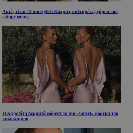
Αυτές είναι 13 πιο stylish Κύπριες καλεσμένες γάμου που
είδαμε φέτος
Η Αφροδίτη Δερματά φόρεσε το πιο «sunset» φόρεμα του
καλοκαιριού