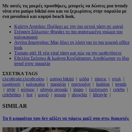
Με αυτές τις μικρές προσθήκες, μπορείς να δώσεις μια trendy
νότα στο μαύρο bikini σου και να ξεχωρίσεις στην παραλία με
ενα μοναδικό και κομψό beach look.
Κρίστη Αγαπίου: Ποζάρει με την πιο ρετρό τάση σε μαγιό
Στέφανη Σόλωνος: Φοράει το πιο ανανεωμένο χρώμα του
καλοκαιριού
Αννίτα Δημητρίου: Μας δίνει τη λύση για το πιο κομψό office
look
Tomato girl: Η νέα viral τάση και πώς να την υιοθετήσετε
Εβελίνα Σκίτσκο & Ιωάννα Κοτζιάπασιη: Αποθέωσαν το ίδιο
trend στην παραλία
ΣΧΕΤΙΚΑ TAGS
ελευθερία ελευθερίου
|
μαύρο bikini
|
μόδα
|
τάσεις
|
στυλ
|
εμφάνιση
|
καλοκαίρι
|
παραλία
|
σαντορίνη
|
fashion
|
trends
|
style
|
κύπρος
|
οδηγός αγοράς
|
inspo
|
έμπνευση
|
celebs
|
celebrities
|
hot
|
μαγιό
|
gossip
|
showbiz
|
lifestyle
|
SIMILAR
Τα 6 κομμάτια που δεν αξίζει να πάρεις μαζί σου στις διακοπές