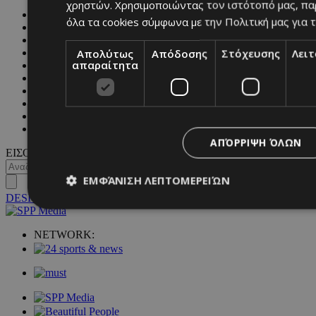
χρηστών. Χρησιμοποιώντας τον ιστότοπό μας, πα
FASHION
όλα τα cookies σύμφωνα με την Πολιτική μας για τ
PEOPLE
BEAUTY
Απολύτως
Απόδοσης
Στόχευσης
Λει
COVER STORY
απαραίτητα
CULTURE
BLOGS
MAGAZINE
WKND BY MUST
ASTROLOGY
ΓΕΝΙΚΕΣ ΠΛΗΡΟΦΟΡΙΕΣ
ΑΠΌΡΡΙΨΗ ΌΛΩΝ
ΕΙΣΟΔΟΣ
ΕΜΦΆΝΙΣΗ ΛΕΠΤΟΜΕΡΕΙΏΝ
DESKTOP
NETWORK:
Απολύτως απαραίτητα
Απόδοσης
Στόχευσης
Λ
Τα απολύτως απαραίτητα cookies επιτρέπουν βασικές λειτουργ
χρήστη και τη διαχείριση λογαριασμού. Ο ιστότοπος δεν μπορε
απολύτως απαραίτητα cookies.
Προμηθευτής
/
Ονοματεπώνυμο
Λήξ