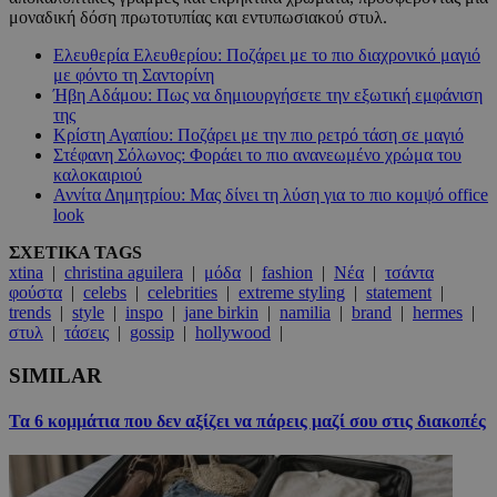
μοναδική δόση πρωτοτυπίας και εντυπωσιακού στυλ.
Ελευθερία Ελευθερίου: Ποζάρει με το πιο διαχρονικό μαγιό
με φόντο τη Σαντορίνη
Ήβη Αδάμου: Πως να δημιουργήσετε την εξωτική εμφάνιση
της
Κρίστη Αγαπίου: Ποζάρει με την πιο ρετρό τάση σε μαγιό
Στέφανη Σόλωνος: Φοράει το πιο ανανεωμένο χρώμα του
καλοκαιριού
Αννίτα Δημητρίου: Μας δίνει τη λύση για το πιο κομψό office
look
ΣΧΕΤΙΚΑ TAGS
xtina
|
christina aguilera
|
μόδα
|
fashion
|
Νέα
|
τσάντα
φούστα
|
celebs
|
celebrities
|
extreme styling
|
statement
|
trends
|
style
|
inspo
|
jane birkin
|
namilia
|
brand
|
hermes
|
στυλ
|
τάσεις
|
gossip
|
hollywood
|
SIMILAR
Τα 6 κομμάτια που δεν αξίζει να πάρεις μαζί σου στις διακοπές