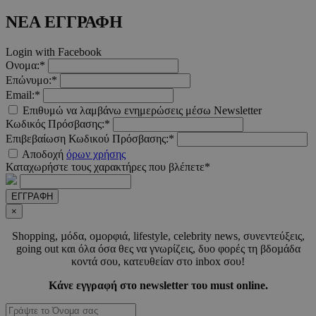
CookieScriptConsent
4 εβδο
CookieScript
2 μέ
www.must.com.cy
ΝΕΑ ΕΓΓΡΑΦΗ
Login with Facebook
Ονομα:*
Επώνυμο:*
_scc_session
.entelia-
19 λεπτ
Email:*
adserver.com
δευτερό
Επιθυμώ να λαμβάνω ενημερώσεις μέσω Newsletter
Κωδικός Πρόσβασης:*
Επιβεβαίωση Κωδικού Πρόσβασης:*
PHPSESSID
συνεδ
Αποδοχή
όρων χρήσης
PHP.net
www.must.com.cy
Καταχωρήστε τους χαρακτήρες που βλέπετε*
ΕΓΓΡΑΦΗ
×
Shopping, µόδα, οµορφιά, lifestyle, celebrity news, συνεντεύξεις,
going out και όλα όσα θες να γνωρίζεις, δυο φορές τη βδοµάδα
κοντά σου, κατευθείαν στο inbox σου!
Κάνε εγγραφή στο newsletter του must online.
PHPSESSID
συνεδ
PHP.net