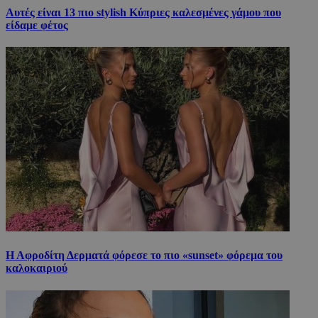
Αυτές είναι 13 πιο stylish Κύπριες καλεσμένες γάμου που
είδαμε φέτος
Η Αφροδίτη Δερματά φόρεσε το πιο «sunset» φόρεμα του
καλοκαιριού