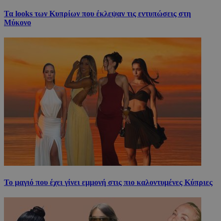
Τα looks των Κυπρίων που έκλεψαν τις εντυπώσεις στη
Μύκονο
Το μαγιό που έχει γίνει εμμονή στις πιο καλοντυμένες Κύπριες