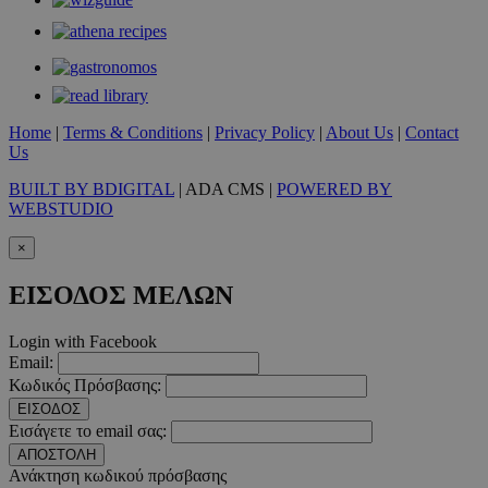
PinToTopCookie
www.must.com.cy
12 ώ
Home
|
Terms & Conditions
|
Privacy Policy
|
About Us
|
Contact
Us
__cf_bm
29 λεπτ
Cloudflare Inc.
δευτερό
.twitter.com
BUILT BY BDIGITAL
| ADA CMS |
POWERED BY
WEBSTUDIO
Google Privacy Polic
×
ΕΙΣΟΔΟΣ ΜΕΛΩΝ
__cf_bm
29 λεπτ
Cloudflare Inc.
δευτερό
.pexels.com
Login with Facebook
Email:
Κωδικός Πρόσβασης:
ΕΙΣΟΔΟΣ
Εισάγετε το email σας:
LangCookie
www.must.com.cy
1 εβδομ
μέρ
ΑΠΟΣΤΟΛΗ
Ανάκτηση κωδικού πρόσβασης