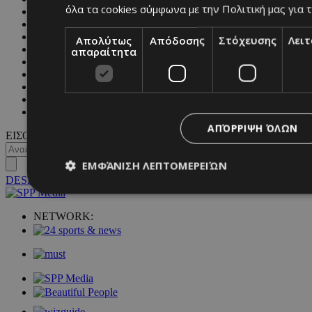
όλα τα cookies σύμφωνα με την Πολιτική μας για τ
PEOPLE
BEAUTY
COVER STORY
Απολύτως
Απόδοσης
Στόχευσης
Λει
CULTURE
απαραίτητα
BLOGS
MAGAZINE
WKND BY MUST
ASTROLOGY
ΓΕΝΙΚΕΣ ΠΛΗΡΟΦΟΡΙΕΣ
ΑΠΌΡΡΙΨΗ ΌΛΩΝ
ΕΙΣΟΔΟΣ
ΕΜΦΆΝΙΣΗ ΛΕΠΤΟΜΕΡΕΙΏΝ
DESKTOP
NETWORK:
Απολύτως απαραίτητα
Απόδοσης
Στόχευσης
Λ
Τα απολύτως απαραίτητα cookies επιτρέπουν βασικές λειτουργ
χρήστη και τη διαχείριση λογαριασμού. Ο ιστότοπος δεν μπορε
απολύτως απαραίτητα cookies.
Προμηθευτής
/
Ονοματεπώνυμο
Λήξ
Πεδίο