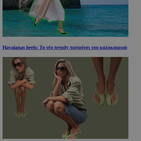
Havaianas heels: Το νέο trendy παπούτσι του καλοκαιριού