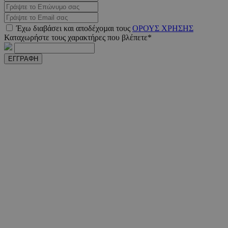
m.must.com.cy
Έχω διαβάσει και αποδέχοµαι τους
ΟΡΟΥΣ ΧΡΗΣΗΣ
Καταχωρήστε τους χαρακτήρες που βλέπετε*
ΕΓΓΡΑΦΗ
VISITOR_PRIVACY_METADATA
5 μήνε
YouTube
εβδομ
.youtube.com
takeOverCookie
www.must.com.cy
1 μέ