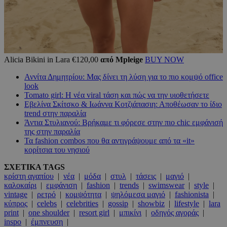
Alicia Bikini in Lara €120,00
από Mpleige
BUY NOW
Αννίτα Δημητρίου: Μας δίνει τη λύση για το πιο κομψό office
look
Tomato girl: Η νέα viral τάση και πώς να την υιοθετήσετε
Εβελίνα Σκίτσκο & Ιωάννα Κοτζιάπασιη: Αποθέωσαν το ίδιο
trend στην παραλία
Άντια Στυλιανού: Βρήκαμε τι φόρεσε στην πιο chic εμφάνισή
της στην παραλία
Τα fashion combos που θα αντιγράψουμε από τα «it»
κορίτσια του νησιού
ΣΧΕΤΙΚΑ TAGS
κρίστη αγαπίου
|
νέα
|
μόδα
|
στυλ
|
τάσεις
|
μαγιό
|
καλοκαίρι
|
εμφάνιση
|
fashion
|
trends
|
swimswear
|
style
|
vintage
|
ρετρό
|
κομψότητα
|
ψηλόμεσα μαγιό
|
fashionista
|
κύπρος
|
celebs
|
celebrities
|
gossip
|
showbiz
|
lifestyle
|
lara
print
|
one shoulder
|
resort girl
|
μπικίνι
|
οδηγός αγοράς
|
inspo
|
έμπνευση
|