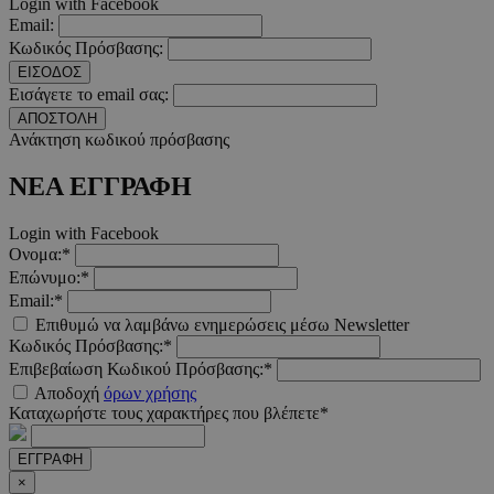
__cf_bm
29 λεπτ
Cloudflare Inc.
Login with Facebook
δευτερό
.pexels.com
Email:
Κωδικός Πρόσβασης:
ΕΙΣΟΔΟΣ
Εισάγετε το email σας:
ΑΠΟΣΤΟΛΗ
Ανάκτηση κωδικού πρόσβασης
LangCookie
www.must.com.cy
1 εβδομ
μέρ
ΝΕΑ ΕΓΓΡΑΦΗ
CookieScriptConsent
4 εβδο
CookieScript
2 μέ
www.must.com.cy
Login with Facebook
Ονομα:*
Επώνυμο:*
Email:*
Επιθυμώ να λαμβάνω ενημερώσεις μέσω Newsletter
_scc_session
.entelia-
19 λεπτ
Κωδικός Πρόσβασης:*
adserver.com
δευτερό
Επιβεβαίωση Κωδικού Πρόσβασης:*
Αποδοχή
όρων χρήσης
Καταχωρήστε τους χαρακτήρες που βλέπετε*
PHPSESSID
συνεδ
PHP.net
www.must.com.cy
ΕΓΓΡΑΦΗ
×