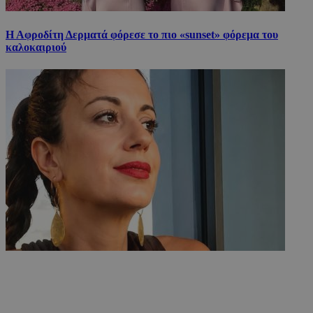
Η Αφροδίτη Δερματά φόρεσε το πιο «sunset» φόρεμα του
καλοκαιριού