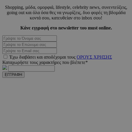
Shopping, µόδα, οµορφιά, lifestyle, celebrity news, συνεντεύξεις,
going out και όλα όσα θες να γνωρίζεις, δυο φορές τη βδοµάδα
κοντά σου, κατευθείαν στο inbox σου!
Κάνε εγγραφή στο newsletter του must online.
PHPSESSID
συνεδ
PHP.net
m.must.com.cy
Έχω διαβάσει και αποδέχοµαι τους
ΟΡΟΥΣ ΧΡΗΣΗΣ
Καταχωρήστε τους χαρακτήρες που βλέπετε*
ΕΓΓΡΑΦΗ
VISITOR_PRIVACY_METADATA
5 μήνε
YouTube
εβδομ
.youtube.com