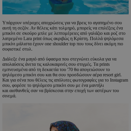
Υπάρχουν υπέροχες αποχρώσεις για να βρεις το αγαπημένο σου
αυτή τη σεζόν. Αν θέλεις κάτι τολμηρό, μπορείς να επιλέξεις ένα
μπικίνι σε σκούρο μπλε με λεπτομέρειες από γαλάζιο και ροζ στο
λατρεμένο Lara print όπως ακριβώς η Κρίστη. Πολλά ψηλόμεσα
μπικίνι μάλιστα έχουν one shoulder top που τους δίνει ακόμη πιο
σοφιστικέ στυλ.
Διάλεξε ένα μαγιό από ύφασμα που στεγνώνει εύκολα για να
απολαύσεις άνετα τις καλοκαιρινές σου στιγμές. Τα prints
εμπνευσμένα από τη δεκαετία του '70 θα απογειώσουν το
ψηλόμεσο μπικίνι σου και θα σου προσδώσουν αέρα resort girl.
Και για σένα που θέλεις τις απόλυτες φωτογραφίες για το Instagram
σου, φορέσε το ψηλόμεσο μπικίνι σου με ένα μαντήλι
και αισθανθείς σαν να βρίσκεσαι στην εποχή των αστέρων του
σινεμά.