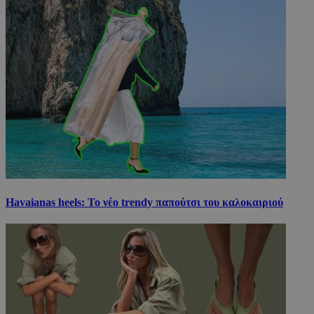
Havaianas heels: Το νέο trendy παπούτσι του καλοκαιριού