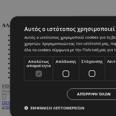
ΑΛΛΕΣ ΚΑΤΗΓΟΡΙΕΣ
Αυτός ο ιστότοπος χρησιμοποιεί 
FASHION
Αυτός ο ιστότοπος χρησιμοποιεί cookies για τη β
PEOPLE
χρηστών. Χρησιμοποιώντας τον ιστότοπό μας, πα
BEAUTY
όλα τα cookies σύμφωνα με την Πολιτική μας για τ
COVER STORY
CULTURE
BLOGS
Απολύτως
Απόδοσης
Στόχευσης
Λει
MAGAZINE
απαραίτητα
WKND BY MUST
ASTROLOGY
ΓΕΝΙΚΕΣ ΠΛΗΡΟΦΟΡΙΕΣ
ΕΙΣΟΔΟΣ
ΑΠΌΡΡΙΨΗ ΌΛΩΝ
DESKTOP
ΕΜΦΆΝΙΣΗ ΛΕΠΤΟΜΕΡΕΙΏΝ