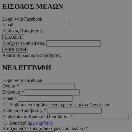
ΕΙΣΟΔΟΣ ΜΕΛΩΝ
Login with Facebook
_scc_session
.entelia-
19 λεπτ
adserver.com
δευτερό
Email:
Κωδικός Πρόσβασης:
ΕΙΣΟΔΟΣ
Εισάγετε το email σας:
PHPSESSID
συνεδ
PHP.net
www.must.com.cy
ΑΠΟΣΤΟΛΗ
Ανάκτηση κωδικού πρόσβασης
ΝΕΑ ΕΓΓΡΑΦΗ
Login with Facebook
Ονομα:*
Επώνυμο:*
Email:*
Επιθυμώ να λαμβάνω ενημερώσεις μέσω Newsletter
Κωδικός Πρόσβασης:*
PHPSESSID
συνεδ
PHP.net
m.must.com.cy
Επιβεβαίωση Κωδικού Πρόσβασης:*
Αποδοχή
όρων χρήσης
Καταχωρήστε τους χαρακτήρες που βλέπετε*