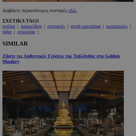
Διαβάστε περισσότερες συνταγές
εδώ.
ΣΧΕΤΙΚΑ TAGS
σούπα
|
παρμεζάνα
|
συνταγές
|
ψητά μανιτάρια
|
κοτόπουλο
|
ψάρι
|
χειμώνας
|
SIMILAR
Ζήστε τις Αυθεντικές Γεύσεις της Ταϊλάνδης στο Golden
Monkey