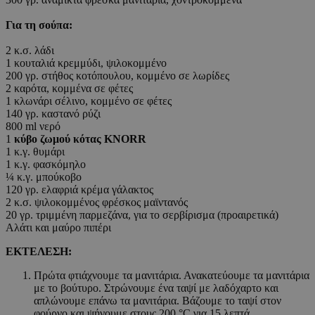
Για τη σούπα:
2 κ.σ. λάδι
1 κουταλιά κρεμμύδι, ψιλοκομμένο
200 γρ. στήθος κοτόπουλου, κομμένο σε λωρίδες
2 καρότα, κομμένα σε φέτες
1 κλωνάρι σέλινο, κομμένο σε φέτες
140 γρ. καστανό ρύζι
800 ml νερό
1
κύβο ζωμού κότας KNORR
1 κ.γ. θυμάρι
1 κ.γ. φασκόμηλο
¼ κ.γ. μπούκοβο
120 γρ. ελαφριά κρέμα γάλακτος
2 κ.σ. ψιλοκομμένος φρέσκος μαϊντανός
20 γρ. τριμμένη παρμεζάνα, για το σερβίρισμα (προαιρετικά)
Αλάτι και μαύρο πιπέρι
ΕΚΤΕΛΕΣΗ:
Πρώτα φτιάχνουμε τα μανιτάρια. Ανακατεύουμε τα μανιτάρια
με το βούτυρο. Στρώνουμε ένα ταψί με λαδόχαρτο και
απλώνουμε επάνω τα μανιτάρια. Βάζουμε το ταψί στον
φούρνο και ψήνουμε στους 200 °C για 15 λεπτά.