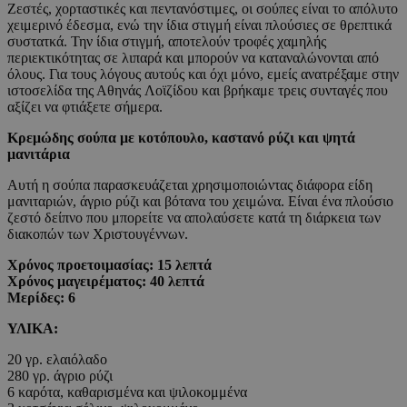
Ζεστές, χορταστικές και πεντανόστιμες, οι σούπες είναι το απόλυτο
χειμερινό έδεσμα, ενώ την ίδια στιγμή είναι πλούσιες σε θρεπτικά
συστατκά. Την ίδια στιγμή, αποτελούν τροφές χαμηλής
περιεκτικότητας σε λιπαρά και μπορούν να καταναλώνονται από
όλους. Για τους λόγους αυτούς και όχι μόνο, εμείς ανατρέξαμε στην
ιστοσελίδα της Αθηνάς Λοϊζίδου και βρήκαμε τρεις συνταγές που
αξίζει να φτιάξετε σήμερα.
Κρεμώδης σούπα με κοτόπουλο, καστανό ρύζι και ψητά
μανιτάρια
Αυτή η σούπα παρασκευάζεται χρησιμοποιώντας διάφορα είδη
μανιταριών, άγριο ρύζι και βότανα του χειμώνα. Είναι ένα πλούσιο
ζεστό δείπνο που μπορείτε να απολαύσετε κατά τη διάρκεια των
διακοπών των Χριστουγέννων.
Χρόνος προετοιμασίας: 15 λεπτά
Χρόνος μαγειρέματος: 40 λεπτά
Μερίδες: 6
ΥΛΙΚΑ:
20 γρ. ελαιόλαδο
280 γρ. άγριο ρύζι
6 καρότα, καθαρισμένα και ψιλοκομμένα