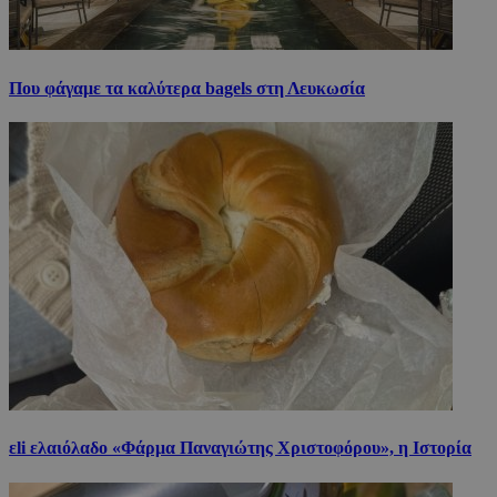
Που φάγαμε τα καλύτερα bagels στη Λευκωσία
εli ελαιόλαδο «Φάρμα Παναγιώτης Χριστοφόρου», η Ιστορία