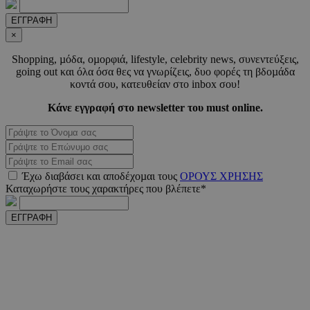
ΕΓΓΡΑΦΗ
×
Shopping, µόδα, οµορφιά, lifestyle, celebrity news, συνεντεύξεις,
going out και όλα όσα θες να γνωρίζεις, δυο φορές τη βδοµάδα
κοντά σου, κατευθείαν στο inbox σου!
VISITOR_PRIVACY_METADATA
5 μήνε
YouTube
Κάνε εγγραφή στο newsletter του must online.
εβδομ
.youtube.com
Έχω διαβάσει και αποδέχοµαι τους
ΟΡΟΥΣ ΧΡΗΣΗΣ
Καταχωρήστε τους χαρακτήρες που βλέπετε*
ΕΓΓΡΑΦΗ
takeOverCookie
www.must.com.cy
1 μέ