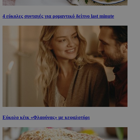
4 εύκολες συνταγές για ρομαντικό δείπνο last minute
Εύκολο κέικ «Φλαούνας» με κεφαλοτύρι