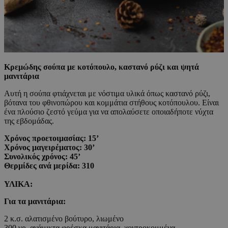
Κρεμώδης σούπα με κοτόπουλο, καστανό ρύζι και ψητά
μανιτάρια
Αυτή η σούπα φτιάχνεται με νόστιμα υλικά όπως καστανό ρύζι,
βότανα του φθινοπώρου και κομμάτια στήθους κοτόπουλου. Είναι
ένα πλούσιο ζεστό γεύμα για να απολαύσετε οποιαδήποτε νύχτα
της εβδομάδας.
Χρόνος προετοιμασίας: 15’
Χρόνος μαγειρέματος: 30’
Συνολικός χρόνος: 45’
Θερμίδες ανά μερίδα: 310
ΥΛΙΚΑ:
Για τα μανιτάρια:
2 κ.σ. αλατισμένο βούτυρο, λιωμένο
300 γρ. ανάμικτα φρέσκα μανιτάρια, χοντροκομμένα