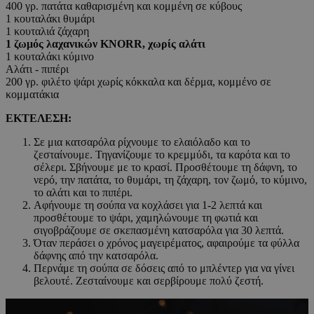
400 γρ. πατάτα καθαρισμένη και κομμένη σε κύβους
1 κουταλάκι θυμάρι
1 κουταλιά ζάχαρη
1 ζωμός λαχανικών KNORR, χωρίς αλάτι
1 κουταλάκι κύμινο
Αλάτι - πιπέρι
200 γρ. φιλέτο ψάρι χωρίς κόκκαλα και δέρμα, κομμένο σε
κομματάκια
ΕΚΤΕΛΕΣΗ:
Σε μια κατσαρόλα ρίχνουμε το ελαιόλαδο και το
ζεσταίνουμε. Τηγανίζουμε το κρεμμύδι, τα καρότα και το
σέλερι. Σβήνουμε με το κρασί. Προσθέτουμε τη δάφνη, το
νερό, την πατάτα, το θυμάρι, τη ζάχαρη, τον ζωμό, το κύμινο,
το αλάτι και το πιπέρι.
Αφήνουμε τη σούπα να κοχλάσει για 1-2 λεπτά και
προσθέτουμε το ψάρι, χαμηλώνουμε τη φωτιά και
σιγοβράζουμε σε σκεπασμένη κατσαρόλα για 30 λεπτά.
Όταν περάσει ο χρόνος μαγειρέματος, αφαιρούμε τα φύλλα
δάφνης από την κατσαρόλα.
Περνάμε τη σούπα σε δόσεις από το μπλέντερ για να γίνει
βελουτέ. Ζεσταίνουμε και σερβίρουμε πολύ ζεστή.