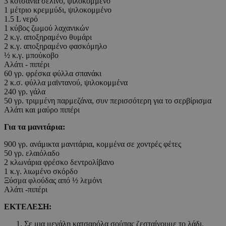
3 κοτσάνια σέλινο, ψιλοκομμένο
1 μέτριο κρεμμύδι, ψιλοκομμένο
1.5 L νερό
1 κύβος ζωμού λαχανικών
2 κ.γ. αποξηραμένο θυμάρι
2 κ.γ. αποξηραμένο φασκόμηλο
½ κ.γ. μπούκοβο
Αλάτι - πιπέρι
60 γρ. φρέσκα φύλλα σπανάκι
2 κ.σ. φύλλα μαϊντανού, ψιλοκομμένα
240 γρ. γάλα
50 γρ. τριμμένη παρμεζάνα, συν περισσότερη για το σερβίρισμα
Αλάτι και μαύρο πιπέρι
Για τα μανιτάρια:
900 γρ. ανάμικτα μανιτάρια, κομμένα σε χοντρές φέτες
50 γρ. ελαιόλαδο
2 κλωνάρια φρέσκο δεντρολίβανο
1 κ.γ. λιωμένο σκόρδο
Ξύσμα φλούδας από ½ λεμόνι
Αλάτι -πιπέρι
ΕΚΤΕΛΕΣΗ:
Σε μια μεγάλη κατσαρόλα σούπας ζεσταίνουμε το λάδι.