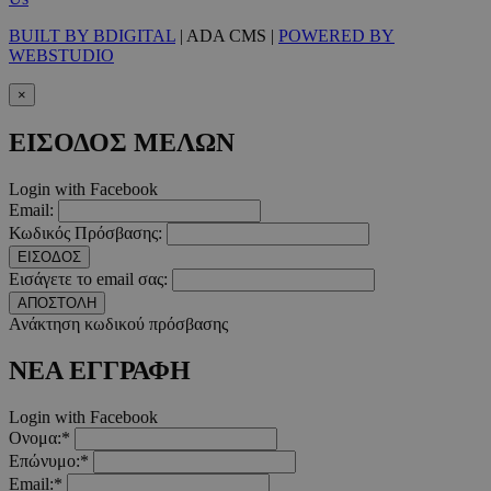
Τα απολύτως απαραίτητα cookies επιτρέπουν βασικές λειτουργ
BUILT BY BDIGITAL
| ADA CMS |
POWERED BY
χρήστη και τη διαχείριση λογαριασμού. Ο ιστότοπος δεν μπορε
WEBSTUDIO
απολύτως απαραίτητα cookies.
×
Προμηθευτής
/
Ονοματεπώνυμο
Λήξ
Πεδίο
ΕΙΣΟΔΟΣ ΜΕΛΩΝ
PinToTopCookie
www.must.com.cy
12 ώ
Login with Facebook
Email:
Κωδικός Πρόσβασης:
ΕΙΣΟΔΟΣ
Εισάγετε το email σας:
__cf_bm
29 λεπτ
Cloudflare Inc.
δευτερό
.twitter.com
ΑΠΟΣΤΟΛΗ
Ανάκτηση κωδικού πρόσβασης
Google Privacy Polic
ΝΕΑ ΕΓΓΡΑΦΗ
Login with Facebook
__cf_bm
29 λεπτ
Cloudflare Inc.
Ονομα:*
δευτερό
.pexels.com
Επώνυμο:*
Email:*