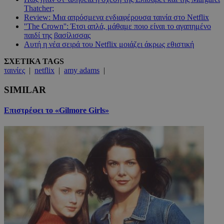
Thatcher;
Review: Μια απρόσμενα ενδιαφέρουσα ταινία στο Netflix
''The Crown'': Έτσι απλά, μάθαμε ποιο είναι το αγαπημένο
παιδί της βασίλισσας
Αυτή η νέα σειρά του Netflix μοιάζει άκρως εθιστική
ΣΧΕΤΙΚΑ TAGS
ταινίες
|
netflix
|
amy adams
|
SIMILAR
Επιστρέφει το «Gilmore Girls»