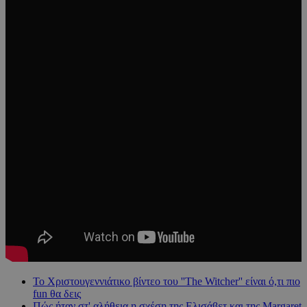
To Χριστουγεννιάτικο βίντεο του ''The Witcher'' είναι ό,τι πιο
fun θα δεις
Πώς ήταν στ' αλήθεια η σχέση της Ελισάβετ και της Margaret