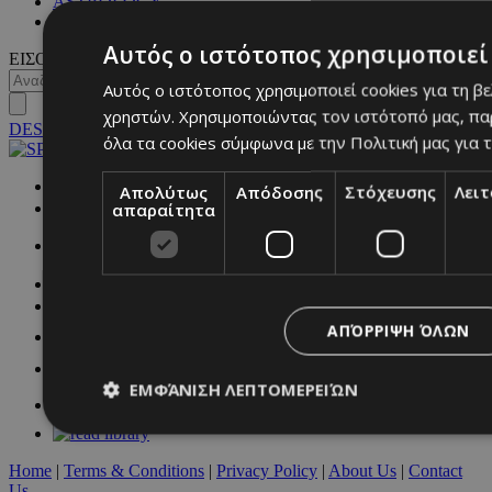
ASTROLOGY
ΓΕΝΙΚΕΣ ΠΛΗΡΟΦΟΡΙΕΣ
Αυτός ο ιστότοπος χρησιμοποιεί 
ΕΙΣΟΔΟΣ
Αυτός ο ιστότοπος χρησιμοποιεί cookies για τη β
χρηστών. Χρησιμοποιώντας τον ιστότοπό μας, πα
DESKTOP
όλα τα cookies σύμφωνα με την Πολιτική μας για τ
NETWORK:
Απολύτως
Απόδοσης
Στόχευσης
Λει
απαραίτητα
ΑΠΌΡΡΙΨΗ ΌΛΩΝ
ΕΜΦΆΝΙΣΗ ΛΕΠΤΟΜΕΡΕΙΏΝ
Home
|
Terms & Conditions
|
Privacy Policy
|
About Us
|
Contact
Απολύτως απαραίτητα
Απόδοσης
Στόχευσης
Λ
Us