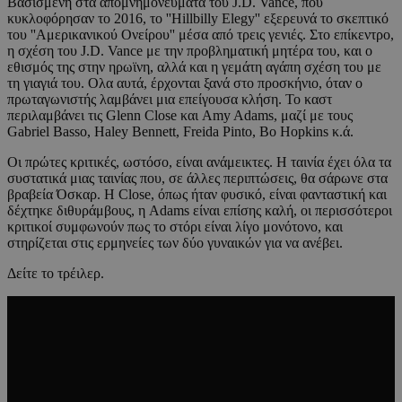
Βασισμένη στα απομνημονεύματα του J.D. Vance, που
κυκλοφόρησαν το 2016, το ''Hillbilly Elegy'' εξερευνά το σκεπτικό
του ''Αμερικανικού Ονείρου'' μέσα από τρεις γενιές. Στο επίκεντρο,
η σχέση του J.D. Vance με την προβληματική μητέρα του, και ο
εθισμός της στην ηρωϊνη, αλλά και η γεμάτη αγάπη σχέση του με
τη γιαγιά του. Ολα αυτά, έρχονται ξανά στο προσκήνιο, όταν ο
πρωταγωνιστής λαμβάνει μια επείγουσα κλήση. Το καστ
περιλαμβάνει τις Glenn Close και Amy Adams, μαζί με τους
Gabriel Basso, Haley Bennett, Freida Pinto, Bo Hopkins κ.ά.
Οι πρώτες κριτικές, ωστόσο, είναι ανάμεικτες. Η ταινία έχει όλα τα
συστατικά μιας ταινίας που, σε άλλες περιπτώσεις, θα σάρωνε στα
βραβεία Όσκαρ. Η Close, όπως ήταν φυσικό, είναι φανταστική και
δέχτηκε διθυράμβους, η Adams είναι επίσης καλή, οι περισσότεροι
κριτικοί συμφωνούν πως το στόρι είναι λίγο μονότονο, και
στηρίζεται στις ερμηνείες των δύο γυναικών για να ανέβει.
Δείτε το τρέιλερ.