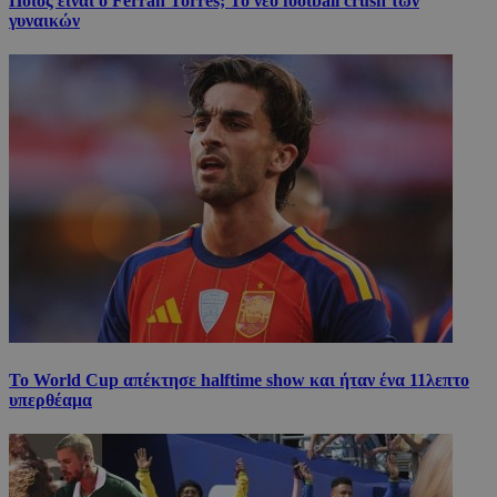
Ποιος είναι ο Ferran Torres; Το νέο football crush των
γυναικών
Το World Cup απέκτησε halftime show και ήταν ένα 11λεπτο
υπερθέαμα