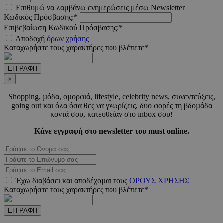
Επιθυμώ να λαμβάνω ενημερώσεις μέσω Newsletter
Κωδικός Πρόσβασης:*
Επιβεβαίωση Κωδικού Πρόσβασης:*
LangCookie
www.must.com.cy
1 εβδομ
Αποδοχή
όρων χρήσης
μέρ
Καταχωρήστε τους χαρακτήρες που βλέπετε*
CookieScriptConsent
4 εβδο
CookieScript
2 μέ
www.must.com.cy
ΕΓΓΡΑΦΗ
×
Shopping, µόδα, οµορφιά, lifestyle, celebrity news, συνεντεύξεις,
going out και όλα όσα θες να γνωρίζεις, δυο φορές τη βδοµάδα
κοντά σου, κατευθείαν στο inbox σου!
_scc_session
.entelia-
19 λεπτ
Κάνε εγγραφή στο newsletter του must online.
adserver.com
δευτερό
PHPSESSID
συνεδ
PHP.net
www.must.com.cy
Έχω διαβάσει και αποδέχοµαι τους
ΟΡΟΥΣ ΧΡΗΣΗΣ
Καταχωρήστε τους χαρακτήρες που βλέπετε*
ΕΓΓΡΑΦΗ