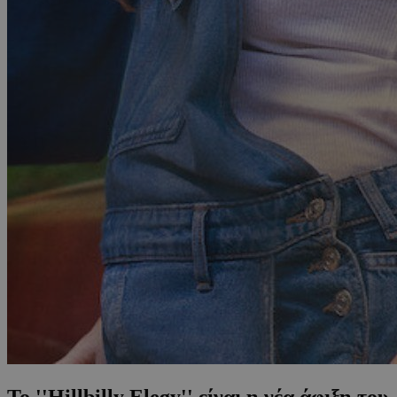
To ''Hillbilly Elegy'' είναι η νέα άφιξη του