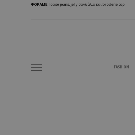
ΦΟΡΑΜΕ:
loose jeans, jelly σανδάλια και broderie top
FASHION
Αρχική Σελίδα
/
CULTURE