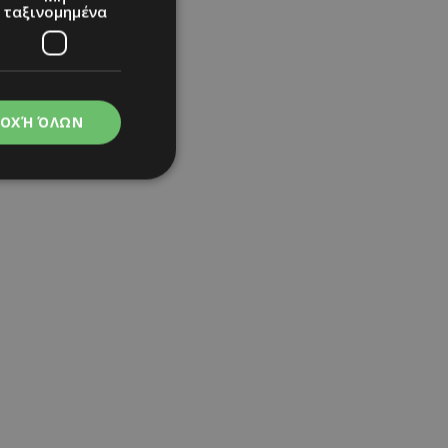
ταξινομημένα
ΟΧΉ ΌΛΩΝ
νομημένα
στη και τη
τητα cookies.
|
hollywood
|
apping δηλαδή να
ημέρα στον χρήστη
ιες όπως είναι το
up και push down
ι για τη διάκριση
Αυτό είναι