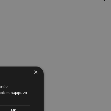
×
στών.
cookies σύμφωνα
Μη