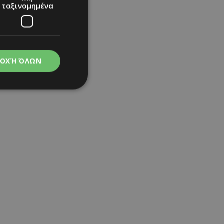
ταξινομημένα
ΟΧΉ ΌΛΩΝ
οστίζει ένα
νομημένα
στη και τη
τητα cookies.
apping δηλαδή να
ημέρα στον χρήστη
ιες όπως είναι το
up και push down
ι για τη διάκριση
Αυτό είναι