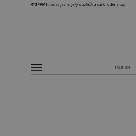
ΦΟΡΑΜΕ:
loose jeans, jelly σανδάλια και broderie top
FASHION
Αρχική Σελίδα
/
CULTURE