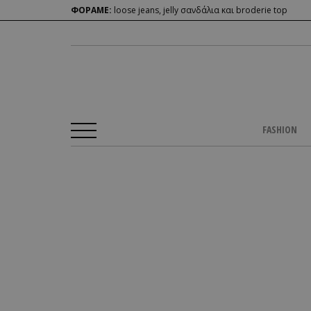
ΦΟΡΑΜΕ:
loose jeans, jelly σανδάλια και broderie top
FASHION
Αρχική Σελίδα
/
CULTURE