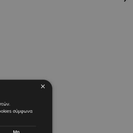
×
στών.
cookies σύμφωνα
Μη