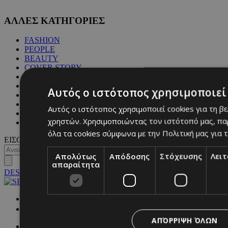
ΑΛΛΕΣ ΚΑΤΗΓΟΡΙΕΣ
FASHION
PEOPLE
BEAUTY
COVER STORY
CULTURE
BLOGS
Αυτός ο ιστότοπος χρησιμοποιεί 
MAGAZINE
WKND BY MUST
Αυτός ο ιστότοπος χρησιμοποιεί cookies για τη β
ASTROLOGY
χρηστών. Χρησιμοποιώντας τον ιστότοπό μας, πα
ΓΕΝΙΚΕΣ ΠΛΗΡΟΦΟΡΙΕΣ
όλα τα cookies σύμφωνα με την Πολιτική μας για τ
ΕΙΣΟΔΟΣ
Απολύτως
Απόδοσης
Στόχευσης
Λει
απαραίτητα
DESKTOP
NETWORK:
ΑΠΌΡΡΙΨΗ ΌΛΩΝ