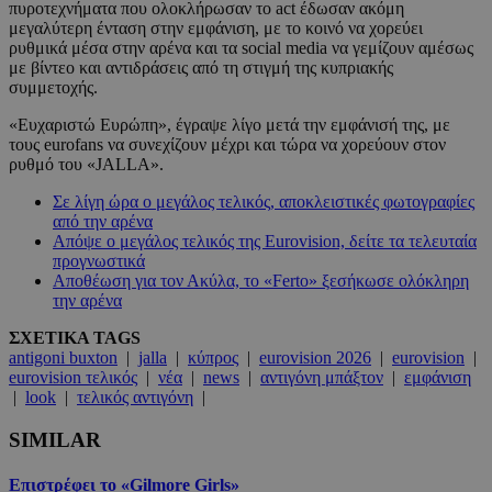
πυροτεχνήματα που ολοκλήρωσαν το act έδωσαν ακόμη
μεγαλύτερη ένταση στην εμφάνιση, με το κοινό να χορεύει
ρυθμικά μέσα στην αρένα και τα social media να γεμίζουν αμέσως
με βίντεο και αντιδράσεις από τη στιγμή της κυπριακής
συμμετοχής.
«Ευχαριστώ Ευρώπη», έγραψε λίγο μετά την εμφάνισή της, με
τους eurofans να συνεχίζουν μέχρι και τώρα να χορεύουν στον
ρυθμό του «JALLA».
Σε λίγη ώρα ο μεγάλος τελικός, αποκλειστικές φωτογραφίες
από την αρένα
Απόψε ο μεγάλος τελικός της Eurovision, δείτε τα τελευταία
προγνωστικά
Αποθέωση για τον Ακύλα, το «Ferto» ξεσήκωσε ολόκληρη
την αρένα
ΣΧΕΤΙΚΑ TAGS
antigoni buxton
|
jalla
|
κύπρος
|
eurovision 2026
|
eurovision
|
eurovision τελικός
|
νέα
|
news
|
αντιγόνη μπάξτον
|
εμφάνιση
|
look
|
τελικός αντιγόνη
|
SIMILAR
Επιστρέφει το «Gilmore Girls»