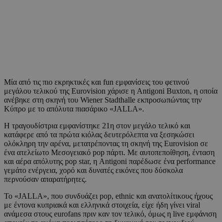
Μία από τις πιο εκρηκτικές και fun εμφανίσεις του φετινού
μεγάλου τελικού της Eurovision χάρισε η Antigoni Buxton, η οποία
ανέβηκε στη σκηνή του Wiener Stadthalle εκπροσωπώντας την
Κύπρο με το απόλυτα πιασάρικο «JALLA».
Η τραγουδίστρια εμφανίστηκε 21η στον μεγάλο τελικό και
κατάφερε από τα πρώτα κιόλας δευτερόλεπτα να ξεσηκώσει
ολόκληρη την αρένα, μετατρέποντας τη σκηνή της Eurovision σε
ένα ατελείωτο Μεσογειακό pop πάρτι. Με αυτοπεποίθηση, ένταση
και αέρα απόλυτης pop star, η Antigoni παρέδωσε ένα performance
γεμάτο ενέργεια, χορό και δυνατές εικόνες που δύσκολα
περνούσαν απαρατήρητες.
Το «JALLA», που συνδυάζει pop, ethnic και ανατολίτικους ήχους
με έντονα κυπριακά και ελληνικά στοιχεία, είχε ήδη γίνει viral
ανάμεσα στους eurofans πριν καν τον τελικό, όμως η live εμφάνιση