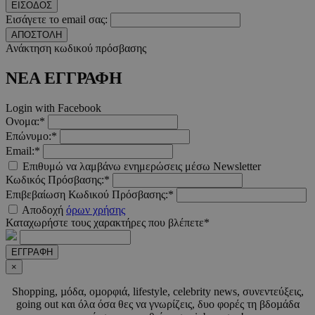
Google Privacy Polic
ΕΙΣΟΔΟΣ
Εισάγετε το email σας:
ΑΠΟΣΤΟΛΗ
Ανάκτηση κωδικού πρόσβασης
__cf_bm
29 λεπτ
Cloudflare Inc.
δευτερό
.pexels.com
ΝΕΑ ΕΓΓΡΑΦΗ
Login with Facebook
Ονομα:*
Επώνυμο:*
LangCookie
www.must.com.cy
1 εβδομ
μέρ
Email:*
Επιθυμώ να λαμβάνω ενημερώσεις μέσω Newsletter
CookieScriptConsent
4 εβδο
Κωδικός Πρόσβασης:*
CookieScript
2 μέ
www.must.com.cy
Επιβεβαίωση Κωδικού Πρόσβασης:*
Αποδοχή
όρων χρήσης
Καταχωρήστε τους χαρακτήρες που βλέπετε*
ΕΓΓΡΑΦΗ
×
_scc_session
.entelia-
19 λεπτ
adserver.com
δευτερό
Shopping, µόδα, οµορφιά, lifestyle, celebrity news, συνεντεύξεις,
going out και όλα όσα θες να γνωρίζεις, δυο φορές τη βδοµάδα