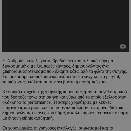
Η Antigoni επέλεξε για τη βραδιά ένα κοντό λευκό φόρεμα
διακοσμημένο με λαμπερές χάντρες, δημιουργώντας ένα
glamorous αποτέλεσμα που έλαμπε κάτω από τα φώτα της σκηνής.
Το look ισορροπούσε ιδανικά ανάμεσα στο sexy και το playful,
ταιριάζοντας απόλυτα με την ανεβαστική αισθητική του act.
Κεντρικό στοιχείο της σκηνικής παρουσίας ήταν το μεγάλο τραπέζι
που δέσποζε πάνω στη σκηνή και γύρω από το οποίο εξελισσόταν
ολόκληρο το performance. Τέσσερις χορεύτριες με λευκές
εμφανίσεις και μπλε-λευκά props πλαισίωσαν την τραγουδίστρια,
δημιουργώντας εικόνες που θύμιζαν καλοκαιρινό μεσογειακό πάρτι
με έντονη ethnic αισθητική.
Οι χορογραφίες, οι γρήγορες εναλλαγές, οι φωτισμοί και τα