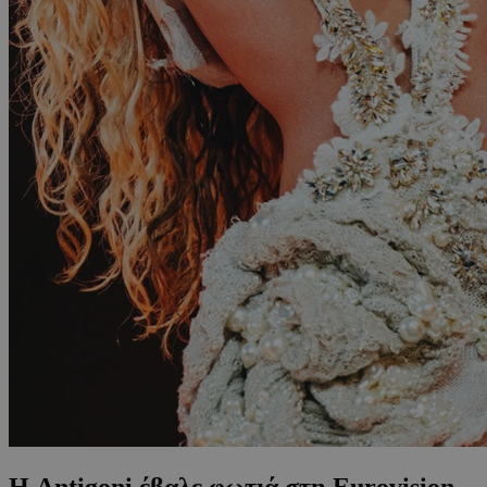
Η Antigoni έβαλε φωτιά στη Eurovision