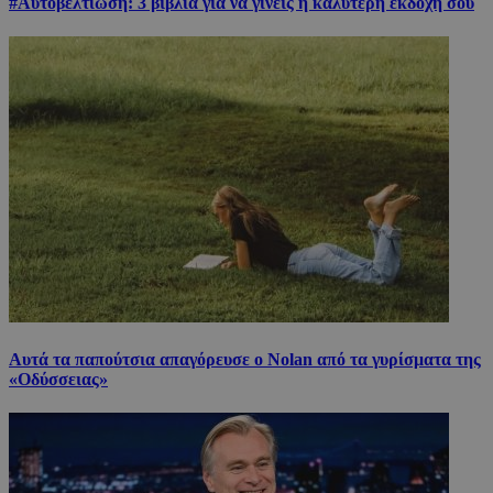
#Αυτοβελτίωση: 3 βιβλία για να γίνεις η καλύτερη εκδοχή σου
Αυτά τα παπούτσια απαγόρευσε ο Nolan από τα γυρίσματα της
«Οδύσσειας»