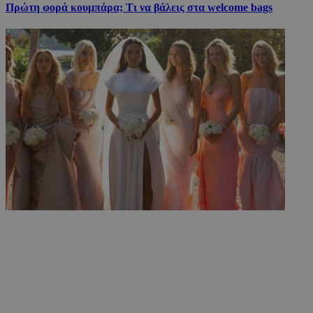
Πρώτη φορά κουμπάρα; Τι να βάλεις στα welcome bags