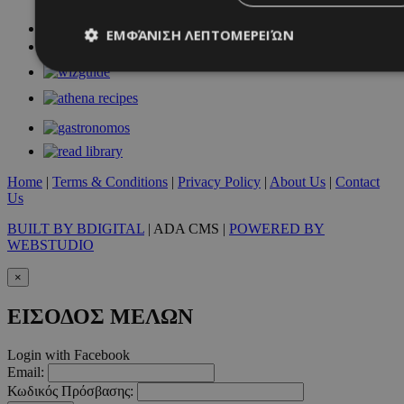
ΕΜΦΆΝΙΣΗ ΛΕΠΤΟΜΕΡΕΙΏΝ
Απολύτως απαραίτητα
Απόδοσης
Στόχευσης
Λ
Τα απολύτως απαραίτητα cookies επιτρέπουν βασικές λειτουργ
χρήστη και τη διαχείριση λογαριασμού. Ο ιστότοπος δεν μπορε
απολύτως απαραίτητα cookies.
Home
|
Terms & Conditions
|
Privacy Policy
|
About Us
|
Contact
Προμηθευτής
/
Us
Ονοματεπώνυμο
Λήξ
Πεδίο
BUILT BY BDIGITAL
| ADA CMS |
POWERED BY
PinToTopCookie
www.must.com.cy
12 ώ
WEBSTUDIO
×
ΕΙΣΟΔΟΣ ΜΕΛΩΝ
__cf_bm
29 λεπτ
Cloudflare Inc.
Login with Facebook
δευτερό
.twitter.com
Email:
Κωδικός Πρόσβασης: