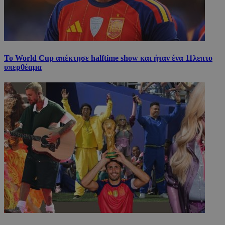
Το World Cup απέκτησε halftime show και ήταν ένα 11λεπτο
υπερθέαμα