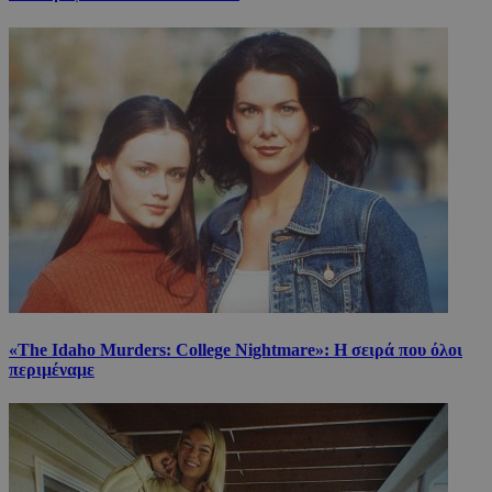
«The Idaho Murders: College Nightmare»: Η σειρά που όλοι
περιμέναμε