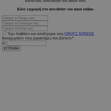
κοντά σου, κατευθείαν στο inbox σου!
PHPSESSID
συνεδ
PHP.net
www.must.com.cy
Κάνε εγγραφή στο newsletter του must online.
Έχω διαβάσει και αποδέχοµαι τους
ΟΡΟΥΣ ΧΡΗΣΗΣ
Καταχωρήστε τους χαρακτήρες που βλέπετε*
ΕΓΓΡΑΦΗ
PHPSESSID
συνεδ
PHP.net
m.must.com.cy