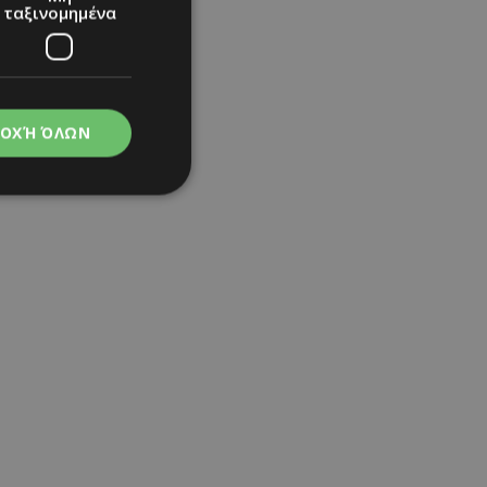
ταξινομημένα
ΟΧΉ ΌΛΩΝ
angers»
νομημένα
στη και τη
τητα cookies.
apping δηλαδή να
ημέρα στον χρήστη
ιες όπως είναι το
up και push down
ι για τη διάκριση
Αυτό είναι