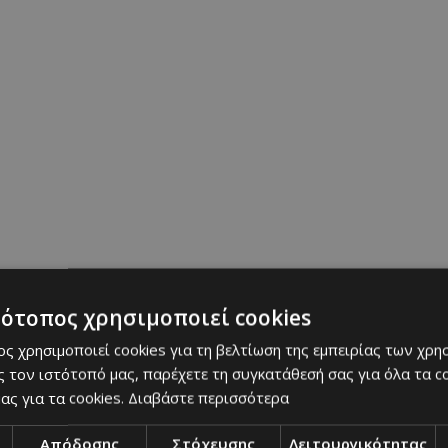
ός
k), «Dear Santa»
 Levi), «Harold and the Purple Crayon»
Phoenix), «Joker: Folie a Deux»
is Quaid), «Reagan»
 Seinfeld), «Unfroshet»
τότοπος χρησιμοποιεί cookies
ς
lanchett), «Borderlands»
ς χρησιμοποιεί cookies για τη βελτίωση της εμπειρίας των χρη
 τον ιστότοπό μας, παρέχετε τη συγκατάθεσή σας για όλα τα 
ie a Deux»
ας για τα cookies.
Διαβάστε περισσότερα
ντ (Bryce Dallas Howard), «Argylle»
kota Johnso),«Madame Web»
Απόδοσης
Στόχευσης
Λειτουργικότητας