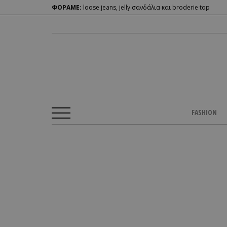
ΦΟΡΑΜΕ:
loose jeans, jelly σανδάλια και broderie top
FASHION
Αρχική Σελίδα
/
CULTURE