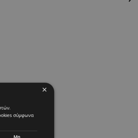
×
στών.
cookies σύμφωνα
Μη