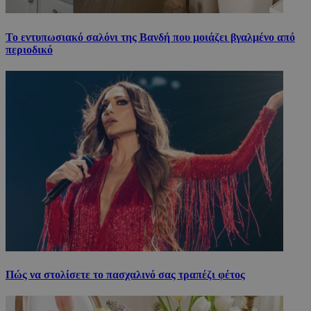
Το εντυπωσιακό σαλόνι της Βανδή που μοιάζει βγαλμένο από
περιοδικό
Πώς να στολίσετε το πασχαλινό σας τραπέζι φέτος