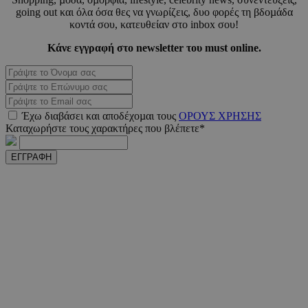
going out και όλα όσα θες να γνωρίζεις, δυο φορές τη βδοµάδα
κοντά σου, κατευθείαν στο inbox σου!
Κάνε εγγραφή στο newsletter του must online.
_scc_session
.entelia-
19 λεπτ
adserver.com
δευτερό
PHPSESSID
συνεδ
PHP.net
Έχω διαβάσει και αποδέχοµαι τους
ΟΡΟΥΣ ΧΡΗΣΗΣ
www.must.com.cy
Καταχωρήστε τους χαρακτήρες που βλέπετε*
ΕΓΓΡΑΦΗ
PHPSESSID
συνεδ
PHP.net
m.must.com.cy