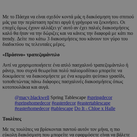
Με το Πάσχα να είναι σχεδόν κοντά μάς η διακόσμηση του σπιτιού
μάς για την περίσταση πρέπει αργά ή γρήγορα να ξεκινήσει. Οι
εποχές όμως έχουν αλλάξει γι’ αυτό αν έχει παλιές διακοσμήσεις
καλό θα ήταν να την δώριζες και να κάνεις την διαφορά με κάτι πιο
trendy. Δείτε πιο κάτω 3 διακοσμήσεις που κάνουν τον γύρο του
διαδικτύου τις τελευταίες μέρες.
«Πράσινο» τραπεζομάντιλο
Αντί να χρησιμοποιήσετε ένα απλό πασχαλινό τραπεζομάντιλο ή
ράνερ, που συχνά θεωρείται πολύ παλιομοδίτικο μπορείτε να
δοκιμάσετε να διακοσμήσετε με ένα κομμάτι ψεύτικο γρασίδι,
τοποθετώντας πάνω διάφορες πασχαλινές διακοσμήσεις όπως
κοτοπουλάκια και αυγά.
@macy.blackwell
Spring Tablescape
#springdecor
#springhomedecor
#easterdecor
#eastertablescape
#easterhomedecor
#tablescape
Do It - Chloe x Halle
Τουλίπες
Με τις τουλίπες να βρίσκονται παντού αυτόν τον μήνα, η πιο
εύκολη διακόσμιση που μπορείτε να εφαρμόσετε είναι να βάλετε