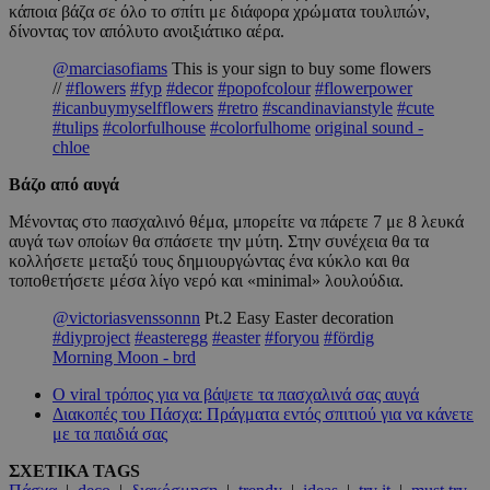
κάποια βάζα σε όλο το σπίτι με διάφορα χρώματα τουλιπών,
δίνοντας τον απόλυτο ανοιξιάτικο αέρα.
@marciasofiams
This is your sign to buy some flowers
//
#flowers
#fyp
#decor
#popofcolour
#flowerpower
#icanbuymyselfflowers
#retro
#scandinavianstyle
#cute
#tulips
#colorfulhouse
#colorfulhome
original sound -
chloe
Βάζο από αυγά
Μένοντας στο πασχαλινό θέμα, μπορείτε να πάρετε 7 με 8 λευκά
αυγά των οποίων θα σπάσετε την μύτη. Στην συνέχεια θα τα
κολλήσετε μεταξύ τους δημιουργώντας ένα κύκλο και θα
τοποθετήσετε μέσα λίγο νερό και «minimal» λουλούδια.
@victoriasvenssonnn
Pt.2 Easy Easter decoration
#diyproject
#easteregg
#easter
#foryou
#fördig
Morning Moon - brd
Ο viral τρόπος για να βάψετε τα πασχαλινά σας αυγά
Διακοπές του Πάσχα: Πράγματα εντός σπιτιού για να κάνετε
με τα παιδιά σας
ΣΧΕΤΙΚΑ TAGS