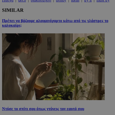
Πάσχα
|
deco
|
διακόσμηση
|
trendy
|
ideas
|
try it
|
must try
SIMILAR
Πρέπει να βάζουμε αλουμινόχαρτο κάτω από τις γλάστρες το
καλοκαίρι;
Ντύσε το σπίτι σου όπως ντύνεις τον εαυτό σου