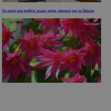
Το φυτό που ανθίζει χωρίς κόπο, ιδανικό για το Πάσχα