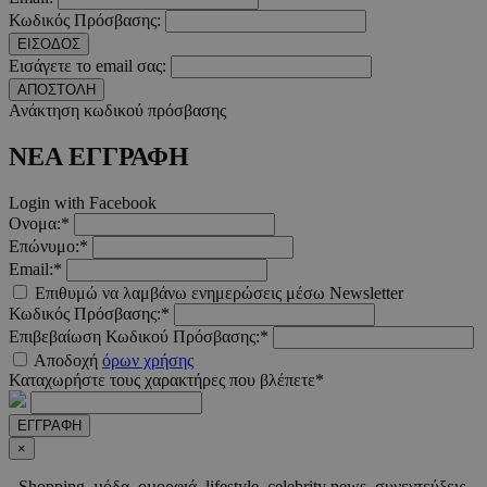
Κωδικός Πρόσβασης:
ΕΙΣΟΔΟΣ
Εισάγετε το email σας:
ΑΠΟΣΤΟΛΗ
__cf_bm
29 λεπτ
Cloudflare Inc.
Ανάκτηση κωδικού πρόσβασης
δευτερό
.twitter.com
ΝΕΑ ΕΓΓΡΑΦΗ
Google Privacy Polic
Login with Facebook
Ονομα:*
__cf_bm
29 λεπτ
Cloudflare Inc.
Επώνυμο:*
δευτερό
.pexels.com
Email:*
Επιθυμώ να λαμβάνω ενημερώσεις μέσω Newsletter
Κωδικός Πρόσβασης:*
Επιβεβαίωση Κωδικού Πρόσβασης:*
Αποδοχή
όρων χρήσης
LangCookie
www.must.com.cy
1 εβδομ
Καταχωρήστε τους χαρακτήρες που βλέπετε*
μέρ
ΕΓΓΡΑΦΗ
CookieScriptConsent
4 εβδο
CookieScript
×
2 μέ
www.must.com.cy
Shopping, µόδα, οµορφιά, lifestyle, celebrity news, συνεντεύξεις,