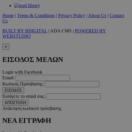
Προμηθευτής
/
Ονοματεπώνυμο
Λήξ
Πεδίο
Home
|
Terms & Conditions
|
Privacy Policy
|
About Us
|
Contact
Us
PinToTopCookie
www.must.com.cy
12 ώ
BUILT BY BDIGITAL
| ADA CMS |
POWERED BY
WEBSTUDIO
×
ΕΙΣΟΔΟΣ ΜΕΛΩΝ
__cf_bm
29 λεπτ
Cloudflare Inc.
δευτερό
.twitter.com
Login with Facebook
Google Privacy Polic
Email:
Κωδικός Πρόσβασης:
ΕΙΣΟΔΟΣ
Εισάγετε το email σας:
__cf_bm
29 λεπτ
Cloudflare Inc.
δευτερό
.pexels.com
ΑΠΟΣΤΟΛΗ
Ανάκτηση κωδικού πρόσβασης
ΝΕΑ ΕΓΓΡΑΦΗ