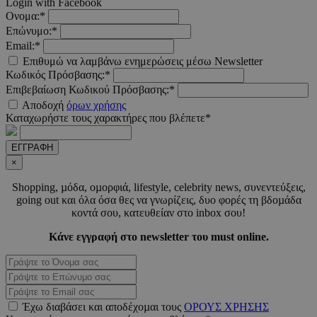
Login with Facebook
LangCookie
www.must.com.cy
1 εβδομ
μέρ
Ονομα:*
Επώνυμο:*
CookieScriptConsent
4 εβδο
Email:*
CookieScript
2 μέ
www.must.com.cy
Επιθυμώ να λαμβάνω ενημερώσεις μέσω Newsletter
Κωδικός Πρόσβασης:*
Επιβεβαίωση Κωδικού Πρόσβασης:*
Αποδοχή
όρων χρήσης
Καταχωρήστε τους χαρακτήρες που βλέπετε*
_scc_session
.entelia-
19 λεπτ
adserver.com
δευτερό
ΕΓΓΡΑΦΗ
×
Shopping, µόδα, οµορφιά, lifestyle, celebrity news, συνεντεύξεις,
PHPSESSID
συνεδ
PHP.net
going out και όλα όσα θες να γνωρίζεις, δυο φορές τη βδοµάδα
www.must.com.cy
κοντά σου, κατευθείαν στο inbox σου!
Κάνε εγγραφή στο newsletter του must online.
Έχω διαβάσει και αποδέχοµαι τους
ΟΡΟΥΣ ΧΡΗΣΗΣ