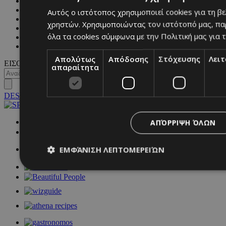
CULTURE
BLOGS
Αυτός ο ιστότοπος χρησιμοποιεί cookies για τη β
MAGAZINE
χρηστών. Χρησιμοποιώντας τον ιστότοπό μας, πα
WKND BY MUST
όλα τα cookies σύμφωνα με την Πολιτική μας για τ
ASTROLOGY
ΓΕΝΙΚΕΣ ΠΛΗΡΟΦΟΡΙΕΣ
Απολύτως
Απόδοσης
Στόχευσης
Λει
ΕΙΣΟΔΟΣ
απαραίτητα
DESKTOP
NETWORK:
ΑΠΌΡΡΙΨΗ ΌΛΩΝ
ΕΜΦΆΝΙΣΗ ΛΕΠΤΟΜΕΡΕΙΏΝ
Απολύτως απαραίτητα
Απόδοσης
Στόχευσης
Λ
Τα απολύτως απαραίτητα cookies επιτρέπουν βασικές λειτουργ
χρήστη και τη διαχείριση λογαριασμού. Ο ιστότοπος δεν μπορε
απολύτως απαραίτητα cookies.