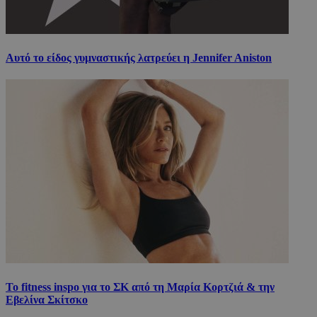
Αυτό το είδος γυμναστικής λατρεύει η Jennifer Aniston
Το fitness inspo για το ΣΚ από τη Μαρία Κορτζιά & την
Εβελίνα Σκίτσκο