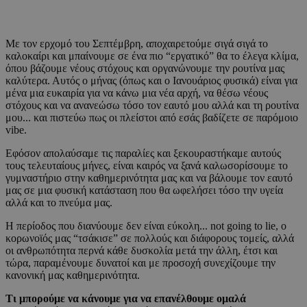
Με τον ερχομό του Σεπτέμβρη, αποχαιρετούμε σιγά σιγά το
καλοκαίρι και μπαίνουμε σε ένα πιο “εργατικό” θα το έλεγα κλίμα,
όπου βάζουμε νέους στόχους και οργανώνουμε την ρουτίνα μας
καλύτερα. Αυτός ο μήνας (όπως και ο Ιανουάριος φυσικά) είναι για
μένα μια ευκαιρία για να κάνω μια νέα αρχή, να θέσω νέους
στόχους και να ανανεώσω τόσο τον εαυτό μου αλλά και τη ρουτίνα
μου... και πιστεύω πως οι πλείστοι από εσάς βαδίζετε σε παρόμοιο
vibe.
Εφόσον απολαύσαμε τις παραλίες και ξεκουραστήκαμε αυτούς
τους τελευταίους μήνες, είναι καιρός να ξανά καλωσορίσουμε το
γυμναστήριο στην καθημερινότητα μας και να βάλουμε τον εαυτό
μας σε μια φυσική κατάσταση που θα ωφελήσει τόσο την υγεία
αλλά και το πνεύμα μας.
Η περίοδος που διανύουμε δεν είναι εύκολη... not going to lie, ο
κορωνοϊός μας “τσάκισε” σε πολλούς και διάφορους τομείς, αλλά
οι ανθρωπότητα περνά κάθε δυσκολία μετά την άλλη, έτσι και
τώρα, παραμένουμε δυνατοί και με προσοχή συνεχίζουμε την
κανονική μας καθημερινότητα.
Τι μπορούμε να κάνουμε για να επανέλθουμε ομαλά