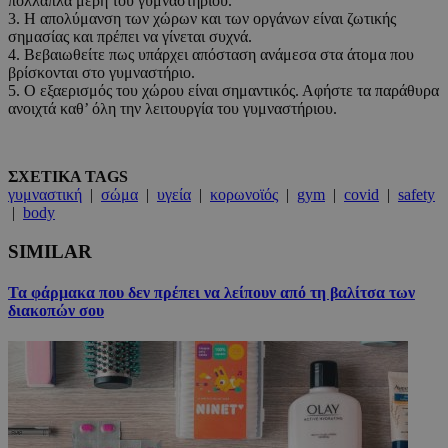
πολλαπλά μέρη του γυμναστηρίου.
3. Η απολύμανση των χώρων και των οργάνων είναι ζωτικής
σημασίας και πρέπει να γίνεται συχνά.
4. Βεβαιωθείτε πως υπάρχει απόσταση ανάμεσα στα άτομα που
βρίσκονται στο γυμναστήριο.
5. Ο εξαερισμός του χώρου είναι σημαντικός. Αφήστε τα παράθυρα
ανοιχτά καθ’ όλη την λειτουργία του γυμναστήριου.
ΣΧΕΤΙΚΑ TAGS
γυμναστική
|
σώμα
|
υγεία
|
κορωνοϊός
|
gym
|
covid
|
safety
|
body
SIMILAR
Τα φάρμακα που δεν πρέπει να λείπουν από τη βαλίτσα των
διακοπών σου