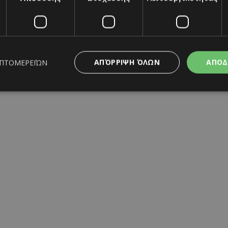
ΑΠΌΡΡΙΨΗ ΌΛΩΝ
ΑΠΟΔ
ΕΠΤΟΜΕΡΕΙΏΝ
ς απαραίτητα
Απόδοσης
Στόχευσης
Λειτουργικότητας
Μη ταξι
ητα cookies επιτρέπουν βασικές λειτουργίες του ιστότοπου, όπως τη σύνδεση χρή
σμού. Ο ιστότοπος δεν μπορεί να χρησιμοποιηθεί σωστά χωρίς τα απολύτως απαραί
Προμηθευτής
/
Λήξη
Περιγραφή
Πεδίο
www.must.com.cy
12 ώρες
Χρησιμοποιείται για σκοπούς C
εμφανίζει μόνο μια φορά την 
διάφορες διαφημιστικές ενέργε
take over banner και τα push 
banners.
29 λεπτά 59
Αυτό το cookie χρησιμοποιείτα
Cloudflare Inc.
δευτερόλεπτα
μεταξύ ανθρώπων και ρομπότ. 