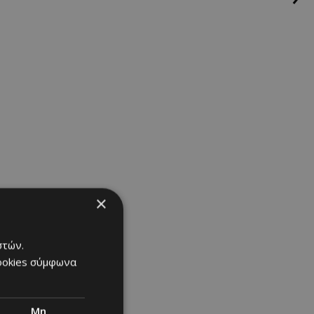
×
στών.
cookies σύμφωνα
Μη