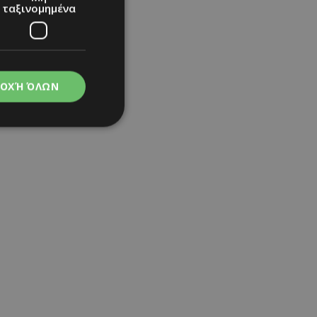
ταξινομημένα
ΟΧΉ ΌΛΩΝ
νομημένα
στη και τη
τητα cookies.
apping δηλαδή να
ημέρα στον χρήστη
ιες όπως είναι το
up και push down
ι για τη διάκριση
Αυτό είναι