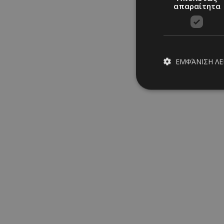
απαραίτητα
ΕΜΦΆΝΙΣΗ Λ
Απολύτω
Τα απολύτως απαραίτ
διαχείριση λογαρια
Ονοματεπώνυμο
PinToTopCookie
__cf_bm