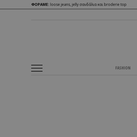
ΦΟΡΑΜΕ:
loose jeans, jelly σανδάλια και broderie top
FASHION
Αρχική Σελίδα
/
BEAUTY