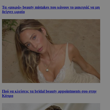
Τα «μικρά» beauty mistakes που κάνουν το μακιγιάζ να μη
δείχνει ωραίο
Πού να κλείσεις τα bridal beauty appointments σου στην
Κύπρο