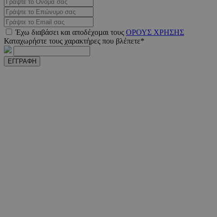
Έχω διαβάσει και αποδέχοµαι τους
ΟΡΟΥΣ ΧΡΗΣΗΣ
Καταχωρήστε τους χαρακτήρες που βλέπετε*
ΕΓΓΡΑΦΗ
takeOverCookie
www.must.com.cy
1 μέ
AdSphere-GDPR
delivery.ad-
1 χρό
sphere.eu
Ονοματεπώνυμο
Προμηθευτής
Προμηθευτής
/
Πεδίο