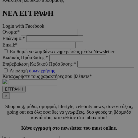
Ανάκτηση κωδικού πρόσβασης
ΝΕΑ ΕΓΓΡΑΦΗ
Login with Facebook
Ονομα:*
Επώνυμο:*
Email:*
PHPSESSID
συνεδ
PHP.net
m.must.com.cy
Επιθυμώ να λαμβάνω ενημερώσεις μέσω Newsletter
Κωδικός Πρόσβασης:*
Επιβεβαίωση Κωδικού Πρόσβασης:*
Αποδοχή
όρων χρήσης
Καταχωρήστε τους χαρακτήρες που βλέπετε*
ΕΓΓΡΑΦΗ
×
Shopping, µόδα, οµορφιά, lifestyle, celebrity news, συνεντεύξεις,
going out και όλα όσα θες να γνωρίζεις, δυο φορές τη βδοµάδα
VISITOR_PRIVACY_METADATA
5 μήνε
YouTube
κοντά σου, κατευθείαν στο inbox σου!
εβδομ
.youtube.com
Κάνε εγγραφή στο newsletter του must online.