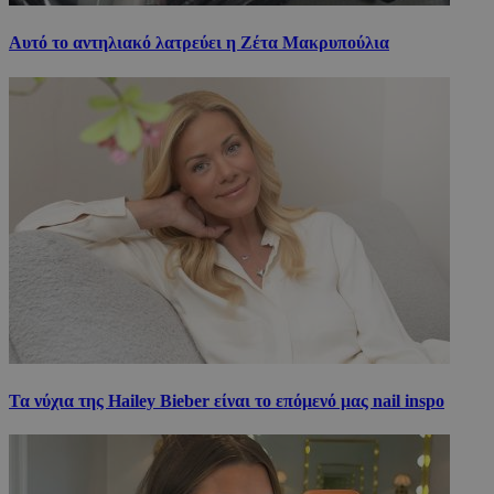
Αυτό το αντηλιακό λατρεύει η Ζέτα Μακρυπούλια
Τα νύχια της Hailey Bieber είναι το επόμενό μας nail inspo