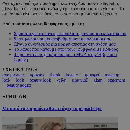
Φέτος, δεν υπάρχουν αυστηροί κανόνες. Δοκίμασε matte, satin,
gloss, balm ή stain υφές, ανάλογα με το mood και το style σου. Το
σημαντικό είναι να νιώθεις τον εαυτό σου μέσα από το χρώμα.
Εσύ ποια απόχρωση θα φορέσεις πρώτη;
8 βήματα για να κάνεις το απολυτό glow up του καλοκαιριού
9 αντηλιακά που θα αναβαθμίσουν το καλοκαίρι σας
Είναι ο αυνανισμός μία μορφή απιστίας στη σχέση μας;
Το λάθος που κάνουμε στο ντους, σύμφωνα με ειδικούς
4 προϊόντα που χρησιμοποίησε η MUA στην Ήβη και τη
Σιμώνη
ΣΧΕΤΙΚΑ TAGS
αποχρώσεις
|
κραγιόν
|
tiktok
|
beauty
|
ομορφιά
|
makeup
look
|
look
|
beauty look
|
χείλη
|
μακιγιάζ
|
glam
|
statement
|
beauty addict
|
SIMILAR
Με αυτά τα 3 προϊόντα θα πετύχεις τα popsicle lips