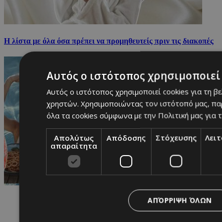
H λίστα με όλα όσα πρέπει να προμηθευτείς πριν τις διακοπές
Αυτός ο ιστότοπος χρησιμοποιεί 
Αυτός ο ιστότοπος χρησιμοποιεί cookies για τη β
χρηστών. Χρησιμοποιώντας τον ιστότοπό μας, πα
όλα τα cookies σύμφωνα με την Πολιτική μας για τ
Απολύτως
Απόδοσης
Στόχευσης
Λει
απαραίτητα
ΑΠΌΡΡΙΨΗ ΌΛΩΝ