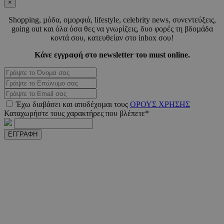
×
εβδομ
.youtube.com
Shopping, µόδα, οµορφιά, lifestyle, celebrity news, συνεντεύξεις,
going out και όλα όσα θες να γνωρίζεις, δυο φορές τη βδοµάδα
κοντά σου, κατευθείαν στο inbox σου!
Κάνε εγγραφή στο newsletter του must online.
takeOverCookie
www.must.com.cy
1 μέ
Έχω διαβάσει και αποδέχοµαι τους
ΟΡΟΥΣ ΧΡΗΣΗΣ
Καταχωρήστε τους χαρακτήρες που βλέπετε*
ΕΓΓΡΑΦΗ
AdSphere-GDPR
delivery.ad-
1 χρό
sphere.eu