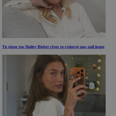
Τα νύχια της Hailey Bieber είναι το επόμενό μας nail inspo