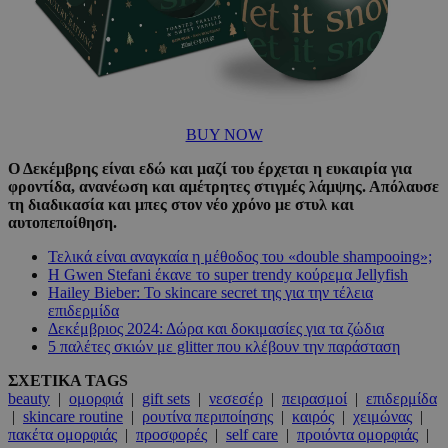
BUY NOW
Ο Δεκέμβρης είναι εδώ και μαζί του έρχεται η ευκαιρία για
φροντίδα, ανανέωση και αμέτρητες στιγμές λάμψης. Απόλαυσε
τη διαδικασία και μπες στον νέο χρόνο με στυλ και
αυτοπεποίθηση.
Τελικά είναι αναγκαία η μέθοδος του «double shampooing»;
Η Gwen Stefani έκανε το super trendy κούρεμα Jellyfish
Hailey Bieber: Το skincare secret της για την τέλεια
επιδερμίδα
Δεκέμβριος 2024: Δώρα και δοκιμασίες για τα ζώδια
5 παλέτες σκιών με glitter που κλέβουν την παράσταση
ΣΧΕΤΙΚΑ TAGS
beauty
|
ομορφιά
|
gift sets
|
νεσεσέρ
|
πειρασμοί
|
επιδερμίδα
|
skincare routine
|
ρουτίνα περιποίησης
|
καιρός
|
χειμώνας
|
πακέτα ομορφιάς
|
προσφορές
|
self care
|
προιόντα ομορφιάς
|