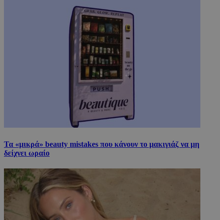
Τα «μικρά» beauty mistakes που κάνουν το μακιγιάζ να μη
δείχνει ωραίο