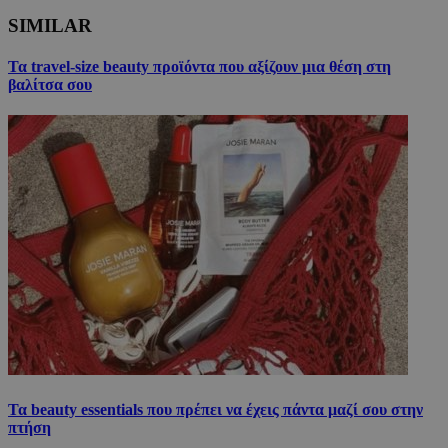
SIMILAR
Τα travel-size beauty προϊόντα που αξίζουν μια θέση στη
βαλίτσα σου
Τα beauty essentials που πρέπει να έχεις πάντα μαζί σου στην
πτήση