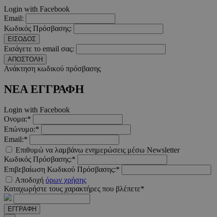
www.must.com.cy
Login with Facebook
Email:
Κωδικός Πρόσβασης:
ΕΙΣΟΔΟΣ
Εισάγετε το email σας:
ΑΠΟΣΤΟΛΗ
Ανάκτηση κωδικού πρόσβασης
ΝΕΑ ΕΓΓΡΑΦΗ
PHPSESSID
συνεδ
PHP.net
Login with Facebook
m.must.com.cy
Ονομα:*
Επώνυμο:*
Email:*
Επιθυμώ να λαμβάνω ενημερώσεις μέσω Newsletter
Κωδικός Πρόσβασης:*
Επιβεβαίωση Κωδικού Πρόσβασης:*
Αποδοχή
όρων χρήσης
Καταχωρήστε τους χαρακτήρες που βλέπετε*
ΕΓΓΡΑΦΗ
VISITOR_PRIVACY_METADATA
5 μήνε
YouTube