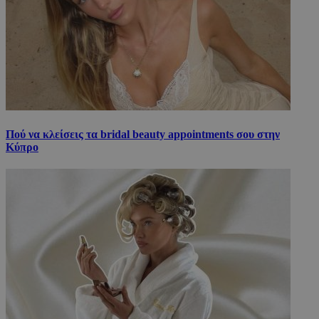
Πού να κλείσεις τα bridal beauty appointments σου στην
Κύπρο