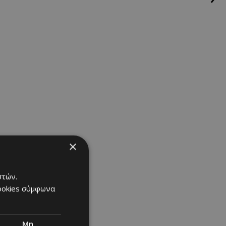
×
στών.
cookies σύμφωνα
 τα νύχια
Μη