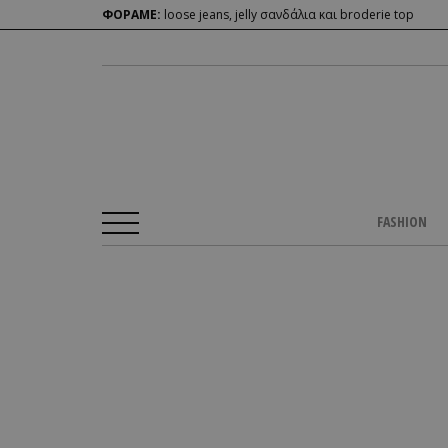
ΦΟΡΑΜΕ:
loose jeans, jelly σανδάλια και broderie top
FASHION
Αρχική Σελίδα
/
BEAUTY