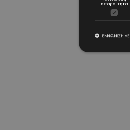
μαύρα, τότε μπορείς 
απαραίτητα
πάνω σε μια minimal
Μέντα: Ποια είναι τα οφέλη τη
Σουτιέν: Από το κίνημα του φ
ΕΜΦΆΝΙΣΗ Λ
Αποκτήστε το μαύρισμα των ον
ΣΧΕΤΙΚΑ TAGS
Απολύτω
Hailey Bieber
|
news
|
l
Τα απολύτως απαραίτ
ομορφιά
διαχείριση λογαρια
Ονοματεπώνυμο
BEAUTY: Τελε
PinToTopCookie
__cf_bm