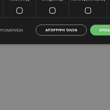
να κάνεις μαύρα σχέδια ή ακόμη και ένα μαύρο F
 διάφανη βάση.
ς και πως να την εντάξετε στην διατροφή σας
εμινισμού στις επιπτώσεις του #freethenipple
ΑΠΌΡΡΙΨΗ ΌΛΩΝ
ΑΠΟΔ
ΕΠΤΟΜΕΡΕΙΏΝ
είρων σας με αυτά τα tips
ς απαραίτητα
Απόδοσης
Στόχευσης
Λειτουργικότητας
Μη ταξι
ifestyle
|
gossip
|
showbiz
|
beauty
|
trends
|
viral
|
nails
ητα cookies επιτρέπουν βασικές λειτουργίες του ιστότοπου, όπως τη σύνδεση χρή
σμού. Ο ιστότοπος δεν μπορεί να χρησιμοποιηθεί σωστά χωρίς τα απολύτως απαραί
Προμηθευτής
/
Λήξη
Περιγραφή
Πεδίο
υταία Ενημέρωση
www.must.com.cy
12 ώρες
Χρησιμοποιείται για σκοπούς C
εμφανίζει μόνο μια φορά την 
διάφορες διαφημιστικές ενέργε
take over banner και τα push 
banners.
29 λεπτά 59
Αυτό το cookie χρησιμοποιείτα
Cloudflare Inc.
δευτερόλεπτα
μεταξύ ανθρώπων και ρομπότ. 