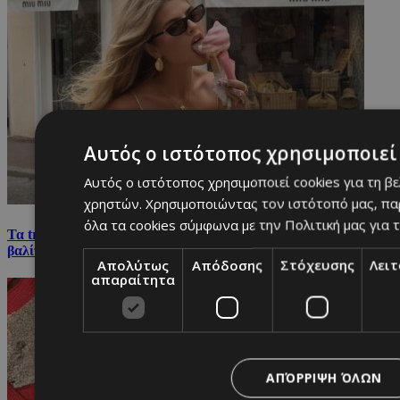
Αυτός ο ιστότοπος χρησιμοποιεί 
Αυτός ο ιστότοπος χρησιμοποιεί cookies για τη β
χρηστών. Χρησιμοποιώντας τον ιστότοπό μας, πα
όλα τα cookies σύμφωνα με την Πολιτική μας για τ
Τα travel-size beauty προϊόντα που αξίζουν μια θέση στη
βαλίτσα σου
Απολύτως
Απόδοσης
Στόχευσης
Λει
απαραίτητα
ΑΠΌΡΡΙΨΗ ΌΛΩΝ