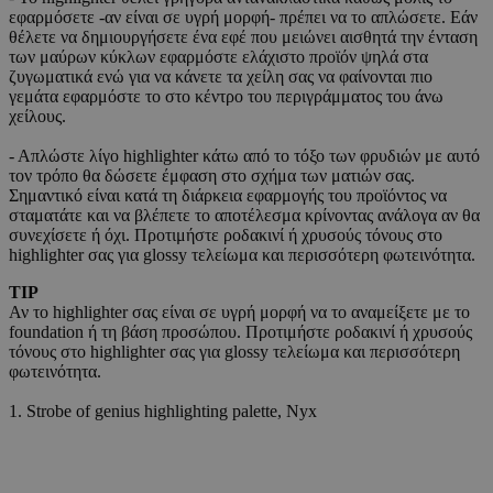
εφαρμόσετε -αν είναι σε υγρή μορφή- πρέπει να το απλώσετε. Εάν
θέλετε να δημιουργήσετε ένα εφέ που μειώνει αισθητά την ένταση
των μαύρων κύκλων εφαρμόστε ελάχιστο προϊόν ψηλά στα
ζυγωματικά ενώ για να κάνετε τα χείλη σας να φαίνονται πιο
γεμάτα εφαρμόστε το στο κέντρο του περιγράμματος του άνω
χείλους.
- Απλώστε λίγο highlighter κάτω από το τόξο των φρυδιών με αυτό
τον τρόπο θα δώσετε έμφαση στο σχήμα των ματιών σας.
Σημαντικό είναι κατά τη διάρκεια εφαρμογής του προϊόντος να
σταματάτε και να βλέπετε το αποτέλεσμα κρίνοντας ανάλογα αν θα
συνεχίσετε ή όχι. Προτιμήστε ροδακινί ή χρυσούς τόνους στο
highlighter σας για glossy τελείωμα και περισσότερη φωτεινότητα.
ΤΙΡ
Αν το highlighter σας είναι σε υγρή μορφή να το αναμείξετε με το
foundation ή τη βάση προσώπου. Προτιμήστε ροδακινί ή χρυσούς
τόνους στο highlighter σας για glossy τελείωμα και περισσότερη
φωτεινότητα.
1. Strobe of genius highlighting palette, Nyx