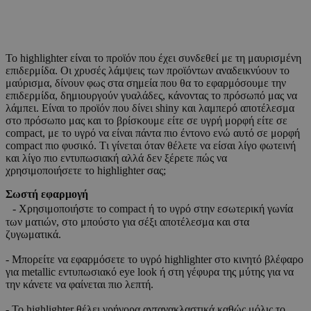
Το highlighter είναι το προϊόν που έχει συνδεθεί με τη μαυρισμένη
επιδερμίδα. Οι χρυσές λάμψεις των προϊόντων αναδεικνύουν το
μαύρισμα, δίνουν φως στα σημεία που θα το εφαρμόσουμε την
επιδερμίδα, δημιουργούν γυαλάδες, κάνοντας το πρόσωπό μας να
λάμπει. Είναι το προϊόν που δίνει shiny και λαμπερό αποτέλεσμα
στο πρόσωπο μας και το βρίσκουμε είτε σε υγρή μορφή είτε σε
compact, με το υγρό να είναι πάντα πιο έντονο ενώ αυτό σε μορφή
compact πιο φυσικό. Tι γίνεται όταν θέλετε να είσαι λίγο φωτεινή
και λίγο πιο εντυπωσιακή αλλά δεν ξέρετε πώς να
χρησιμοποιήσετε το highlighter σας;
Σωστή εφαρμογή
- Χρησιμοποιήστε το compact ή το υγρό στην εσωτερική γωνία
των ματιών, στο μπούστο για σέξι αποτέλεσμα και στα
ζυγωματικά.
- Μπορείτε να εφαρμόσετε το υγρό highlighter στο κινητό βλέφαρο
για metallic εντυπωσιακό eye look ή στη γέφυρα της μύτης για να
την κάνετε να φαίνεται πιο λεπτή.
- Το highlighter θέλει γρήγορα αντανακλαστικά καθώς μόλις το