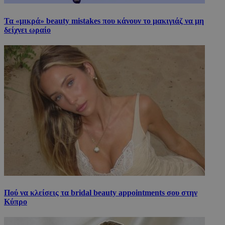
Τα «μικρά» beauty mistakes που κάνουν το μακιγιάζ να μη
δείχνει ωραίο
Πού να κλείσεις τα bridal beauty appointments σου στην
Κύπρο