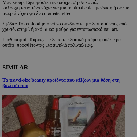
Μανικιούρ: Εφαρμόστε την απόχρωση σε κοντά,
καλοσχηματισμένα νύχια για μια minimal chic εμφάνιση ή σε πιο
μακριά νύχια για ένα dramatic effect.
Σχέδια: Το oxblood μπορεί να συνδυαστεί με λεπτομέρειες από
χρυσό, ασημί, ή ακόμα και μαύρο για εντυπωσιακά nail art.
Συνδυασμοί: Ταιριάζει τέλεια με κλασικά μαύρα ή ουδέτερα
outfits, προσθέτοντας μια πινελιά πολυτέλειας.
SIMILAR
Τα travel-size beauty προϊόντα που αξίζουν μια θέση στη
βαλίτσα σου