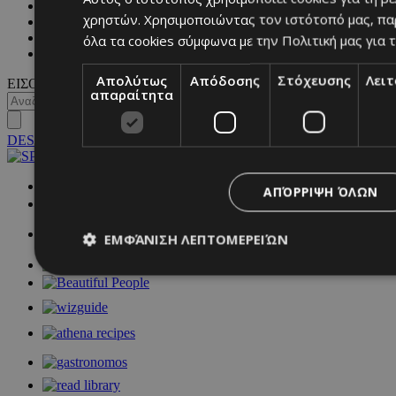
MAGAZINE
χρηστών. Χρησιμοποιώντας τον ιστότοπό μας, πα
WKND BY MUST
ASTROLOGY
όλα τα cookies σύμφωνα με την Πολιτική μας για τ
ΓΕΝΙΚΕΣ ΠΛΗΡΟΦΟΡΙΕΣ
Απολύτως
Απόδοσης
Στόχευσης
Λει
ΕΙΣΟΔΟΣ
απαραίτητα
DESKTOP
NETWORK:
ΑΠΌΡΡΙΨΗ ΌΛΩΝ
ΕΜΦΆΝΙΣΗ ΛΕΠΤΟΜΕΡΕΙΏΝ
Απολύτως απαραίτητα
Απόδοσης
Στόχευσης
Λ
Τα απολύτως απαραίτητα cookies επιτρέπουν βασικές λειτουργ
χρήστη και τη διαχείριση λογαριασμού. Ο ιστότοπος δεν μπορε
απολύτως απαραίτητα cookies.