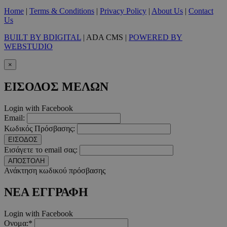
Προμηθευτής
/
Ονοματεπώνυμο
Λήξ
Πεδίο
Home
|
Terms & Conditions
|
Privacy Policy
|
About Us
|
Contact
Us
PinToTopCookie
www.must.com.cy
12 ώ
BUILT BY BDIGITAL
| ADA CMS |
POWERED BY
WEBSTUDIO
×
ΕΙΣΟΔΟΣ ΜΕΛΩΝ
__cf_bm
29 λεπτ
Cloudflare Inc.
δευτερό
.twitter.com
Login with Facebook
Email:
Google Privacy Polic
Κωδικός Πρόσβασης:
ΕΙΣΟΔΟΣ
Εισάγετε το email σας:
__cf_bm
29 λεπτ
Cloudflare Inc.
δευτερό
.pexels.com
ΑΠΟΣΤΟΛΗ
Ανάκτηση κωδικού πρόσβασης
ΝΕΑ ΕΓΓΡΑΦΗ
Login with Facebook
LangCookie
www.must.com.cy
1 εβδομ
Ονομα:*
μέρ