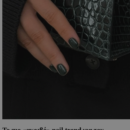
Το πιο «ακριβό» nail trend για τον