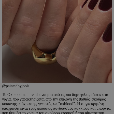
@paintedbyjools
Το Oxblood nail trend είναι μια από τις πιο δημοφιλείς τάσεις στα
νύχια, που χαρακτηρίζεται από την επιλογή της βαθιάς, σκούρας
κόκκινης απόχρωσης, γνωστής ως "oxblood". Η συγκεκριμένη
απόχρωση είναι ένας πλούσιος συνδυασμός κόκκινου και μπορντό,
που θυμίζει το χρώμα του σκούρου κρασιού ή του αίματος του