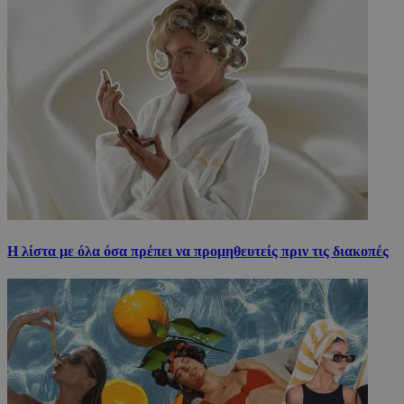
H λίστα με όλα όσα πρέπει να προμηθευτείς πριν τις διακοπές