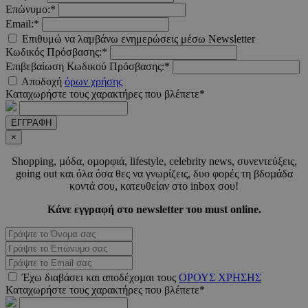
Επώνυμο:*
Email:*
CookieScriptConsent
4 εβδο
CookieScript
2 μέ
www.must.com.cy
Επιθυμώ να λαμβάνω ενημερώσεις μέσω Newsletter
Κωδικός Πρόσβασης:*
Επιβεβαίωση Κωδικού Πρόσβασης:*
Αποδοχή
όρων χρήσης
Καταχωρήστε τους χαρακτήρες που βλέπετε*
_scc_session
.entelia-
19 λεπτ
ΕΓΓΡΑΦΗ
adserver.com
δευτερό
×
Shopping, µόδα, οµορφιά, lifestyle, celebrity news, συνεντεύξεις,
PHPSESSID
συνεδ
PHP.net
going out και όλα όσα θες να γνωρίζεις, δυο φορές τη βδοµάδα
www.must.com.cy
κοντά σου, κατευθείαν στο inbox σου!
Κάνε εγγραφή στο newsletter του must online.
Έχω διαβάσει και αποδέχοµαι τους
ΟΡΟΥΣ ΧΡΗΣΗΣ
Καταχωρήστε τους χαρακτήρες που βλέπετε*