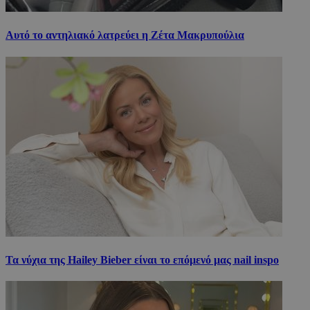
Αυτό το αντηλιακό λατρεύει η Ζέτα Μακρυπούλια
Τα νύχια της Hailey Bieber είναι το επόμενό μας nail inspo