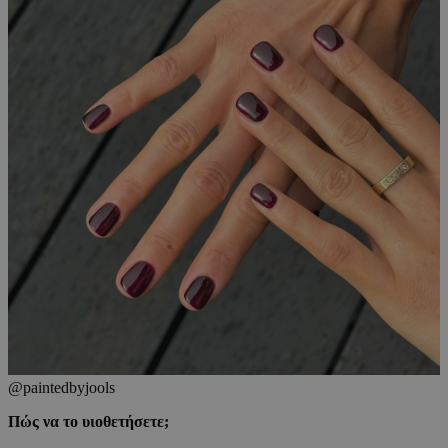
@paintedbyjools
Πώς να το υιοθετήσετε;