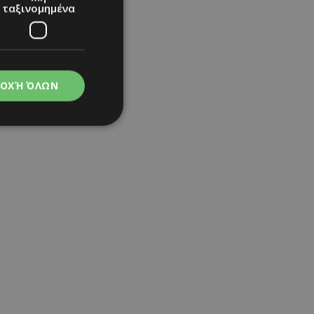
ταξινομημένα
ΟΧΉ ΌΛΩΝ
νομημένα
στη και τη
τητα cookies.
apping δηλαδή να
ημέρα στον χρήστη
ιες όπως είναι το
up και push down
ι για τη διάκριση
Αυτό είναι