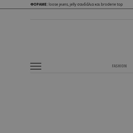
ΦΟΡΑΜΕ:
loose jeans, jelly σανδάλια και broderie top
FASHION
Αρχική Σελίδα
/
BEAUTY