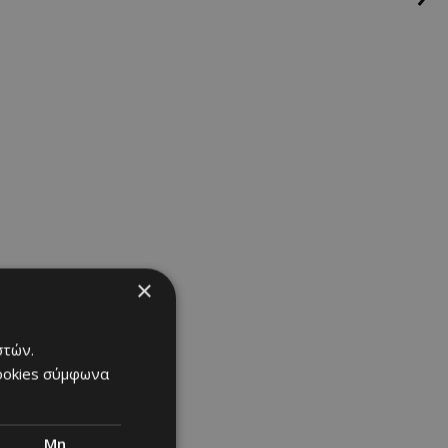
×
στών.
cookies σύμφωνα
Μη