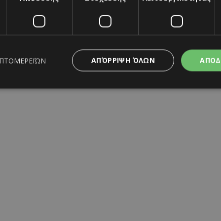
ΑΠΌΡΡΙΨΗ ΌΛΩΝ
ΑΠΟΔ
ΕΠΤΟΜΕΡΕΙΏΝ
ς απαραίτητα
Απόδοσης
Στόχευσης
Λειτουργικότητας
Μη ταξι
ητα cookies επιτρέπουν βασικές λειτουργίες του ιστότοπου, όπως τη σύνδεση χρή
σμού. Ο ιστότοπος δεν μπορεί να χρησιμοποιηθεί σωστά χωρίς τα απολύτως απαραί
Προμηθευτής
/
Λήξη
Περιγραφή
Πεδίο
www.must.com.cy
12 ώρες
Χρησιμοποιείται για σκοπούς C
εμφανίζει μόνο μια φορά την 
διάφορες διαφημιστικές ενέργε
take over banner και τα push 
banners.
29 λεπτά 59
Αυτό το cookie χρησιμοποιείτα
Cloudflare Inc.
δευτερόλεπτα
μεταξύ ανθρώπων και ρομπότ. 