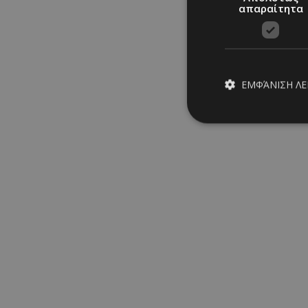
απαραίτητα
ΕΜΦΆΝΙΣΗ Λ
Απολύτω
Τα απολύτως απαραίτ
διαχείριση λογαρια
Ονοματεπώνυμο
PinToTopCookie
__cf_bm