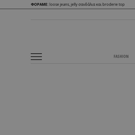
ΦΟΡΑΜΕ:
loose jeans, jelly σανδάλια και broderie top
FASHION
Αρχική Σελίδα
/
BEAUTY