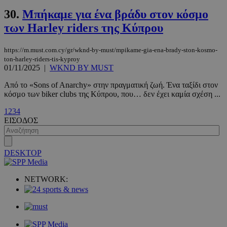
30.
Μπήκαμε για ένα βράδυ στον κόσμο
των Harley riders της Κύπρου
https://m.must.com.cy/gr/wknd-by-must/mpikame-gia-ena-brady-ston-kosmo-
ton-harley-riders-tis-kyproy
01/11/2025
|
WKND BY MUST
Από το «Sons of Anarchy» στην πραγματική ζωή. Ένα ταξίδι στον
κόσμο των biker clubs της Κύπρου, που… δεν έχει καμία σχέση ...
VISITOR_PRIVACY_METADATA
5 μήνες 4
YouTube
εβδομάδε
.youtube.com
1
2
3
4
ΕΙΣΟΔΟΣ
DESKTOP
NETWORK: