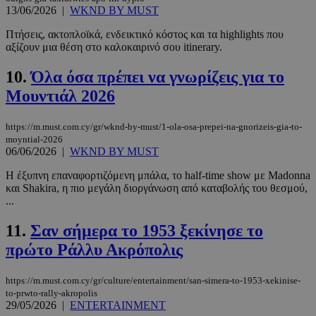
13/06/2026
|
WKND BY MUST
Πτήσεις, ακτοπλοϊκά, ενδεικτικό κόστος και τα highlights που
αξίζουν μια θέση στο καλοκαιρινό σου itinerary.
10.
Όλα όσα πρέπει να γνωρίζεις για το
Μουντιάλ 2026
https://m.must.com.cy/gr/wknd-by-must/1-ola-osa-prepei-na-gnorizeis-gia-to-
moyntial-2026
06/06/2026
|
WKND BY MUST
Η έξυπνη επαναφορτιζόμενη μπάλα, το half-time show με Madonna
και Shakira, η πιο μεγάλη διοργάνωση από καταβολής του θεσμού,
...
11.
Σαν σήμερα το 1953 ξεκίνησε το
πρώτο Ράλλυ Ακρόπολις
https://m.must.com.cy/gr/culture/entertainment/san-simera-to-1953-xekinise-
to-prwto-rally-akropolis
29/05/2026
|
ENTERTAINMENT