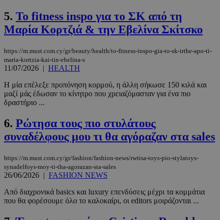
5.
Το fitness inspo για το ΣΚ από τη
Μαρία Κορτζιά & την Εβελίνα Σκίτσκο
https://m.must.com.cy/gr/beauty/health/to-fitness-inspo-gia-to-sk-irthe-apo-ti-
maria-kortzia-kai-tin-ebelina-s
11/07/2026
|
HEALTH
Η μία επέλεξε προπόνηση κορμού, η άλλη σήκωσε 150 κιλά και
μαζί μάς έδωσαν το κίνητρο που χρειαζόμασταν για ένα πιο
δραστήριο ...
6.
Ρώτησα τους πιο στυλάτους
συναδέλφους μου τι θα αγόραζαν στα sales
https://m.must.com.cy/gr/fashion/fashion-news/rwtisa-toys-pio-stylatoys-
synadelfoys-moy-ti-tha-agorazan-sta-sales
26/06/2026
|
FASHION NEWS
Από διαχρονικά basics και luxury επενδύσεις μέχρι τα κομμάτια
που θα φορέσουμε όλο το καλοκαίρι, οι editors μοιράζονται ...