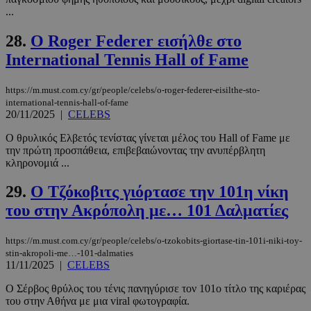
...
28.
O Roger Federer εισήλθε στο
International Tennis Hall of Fame
https://m.must.com.cy/gr/people/celebs/o-roger-federer-eisilthe-sto-
PHPSESSID
συνεδρί
PHP.net
international-tennis-hall-of-fame
m.must.com.cy
20/11/2025
|
CELEBS
Ο θρυλικός Ελβετός τενίστας γίνεται μέλος του Hall of Fame με
την πρώτη προσπάθεια, επιβεβαιώνοντας την ανυπέρβλητη
κληρονομιά ...
29.
Ο Τζόκοβιτς γιόρτασε την 101η νίκη
του στην Ακρόπολη με… 101 Δαλματίες
https://m.must.com.cy/gr/people/celebs/o-tzokobits-giortase-tin-101i-niki-toy-
stin-akropoli-me…-101-dalmaties
11/11/2025
|
CELEBS
Ο Σέρβος θρύλος του τένις πανηγύρισε τον 101ο τίτλο της καριέρας
του στην Αθήνα με μια viral φωτογραφία.