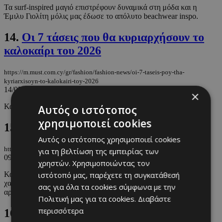
Τα surf-inspired μαγιό επιστρέφουν δυναμικά στη μόδα και η
Έμιλυ Γιολίτη μόλις μας έδωσε το απόλυτο beachwear inspo.
14.
Οι 7 τάσεις που θα κυριαρχήσουν το
καλοκαίρι του 2026
https://m.must.com.cy/gr/fashion/fashion-news/oi-7-taseis-poy-tha-
kyriarxisoyn-to-kalokairi-toy-2026
14/05/2026
|
FASHION NEWS
×
Και πως να τις υιοθετήσετε με κομμάτια της αγοράς.
Αυτός ο ιστότοπος
χρησιμοποιεί cookies
15.
Ξεπερνώντας τα ανθρώπινα όρια
Αυτός ο ιστότοπος χρησιμοποιεί cookies
https://m.must.com.cy/gr/wknd-by-must/xepernwntas-ta-anthrwpina-oria
για τη βελτίωση της εμπειρίας των
09/05/2026
|
WKND BY MUST
χρηστών. Χρησιμοποιώντας τον
ιστότοπό μας, παρέχετε τη συγκατάθεσή
Κάποιοι χαρακτηρίστηκαν παράτολμοι, ενώ άλλοι ίσως
χαρακτηρίστηκαν ακόμα και τρελοί. Όλοι όμως είχαν κάτι κοινό,
σας για όλα τα cookies σύμφωνα με την
αρνήθηκαν ...
Πολιτική μας για τα cookies.
Διαβάστε
περισσότερα
16.
Εκτός γυναικείων Ολυμπιακών