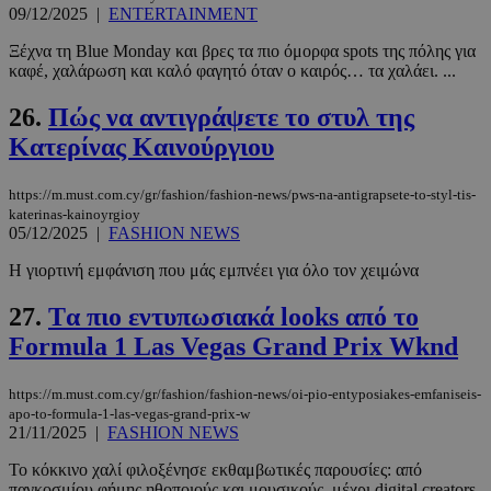
09/12/2025
|
ENTERTAINMENT
Ξέχνα τη Blue Monday και βρες τα πιο όμορφα spots της πόλης για
καφέ, χαλάρωση και καλό φαγητό όταν ο καιρός… τα χαλάει. ...
PHPSESSID
συνεδρί
PHP.net
26.
Πώς να αντιγράψετε το στυλ της
www.must.com.cy
Κατερίνας Καινούργιου
https://m.must.com.cy/gr/fashion/fashion-news/pws-na-antigrapsete-to-styl-tis-
katerinas-kainoyrgioy
05/12/2025
|
FASHION NEWS
Η γιορτινή εμφάνιση που μάς εμπνέει για όλο τον χειμώνα
27.
Tα πιο εντυπωσιακά looks από το
Formula 1 Las Vegas Grand Prix Wknd
https://m.must.com.cy/gr/fashion/fashion-news/oi-pio-entyposiakes-emfaniseis-
apo-to-formula-1-las-vegas-grand-prix-w
21/11/2025
|
FASHION NEWS
Το κόκκινο χαλί φιλοξένησε εκθαμβωτικές παρουσίες: από
παγκοσμίου φήμης ηθοποιούς και μουσικούς, μέχρι digital creators