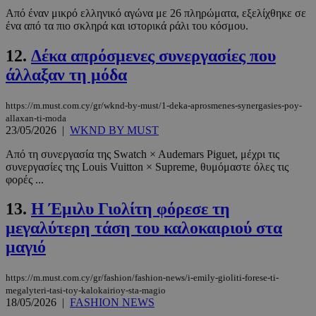
Από έναν μικρό ελληνικό αγώνα με 26 πληρώματα, εξελίχθηκε σε
ένα από τα πιο σκληρά και ιστορικά ράλι του κόσμου.
12.
Δέκα απρόσμενες συνεργασίες που
άλλαξαν τη μόδα
https://m.must.com.cy/gr/wknd-by-must/1-deka-aprosmenes-synergasies-poy-
allaxan-ti-moda
23/05/2026
|
WKND BY MUST
Από τη συνεργασία της Swatch × Audemars Piguet, μέχρι τις
συνεργασίες της Louis Vuitton × Supreme, θυμόμαστε όλες τις
φορές ...
13.
Η Έμιλυ Γιολίτη φόρεσε τη
μεγαλύτερη τάση του καλοκαιριού στα
μαγιό
https://m.must.com.cy/gr/fashion/fashion-news/i-emily-gioliti-forese-ti-
megalyteri-tasi-toy-kalokairioy-sta-magio
18/05/2026
|
FASHION NEWS