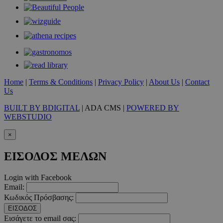
takeOverCookie
www.must.com.cy
1 μέρα
Home
|
Terms & Conditions
|
Privacy Policy
|
About Us
|
Contact
Us
BUILT BY BDIGITAL
| ADA CMS |
POWERED BY
WEBSTUDIO
×
ΕΙΣΟΔΟΣ ΜΕΛΩΝ
Login with Facebook
Email:
AdSphere-GDPR
delivery.ad-
1 χρόνος
Κωδικός Πρόσβασης:
sphere.eu
ΕΙΣΟΔΟΣ
Εισάγετε το email σας: