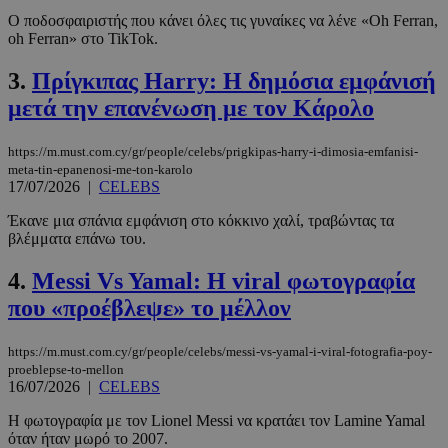
Ο ποδοσφαιριστής που κάνει όλες τις γυναίκες να λένε «Oh Ferran,
oh Ferran» στο TikTok.
3.
Πρίγκιπας Harry: Η δημόσια εμφάνισή
μετά την επανένωση με τον Κάρολο
https://m.must.com.cy/gr/people/celebs/prigkipas-harry-i-dimosia-emfanisi-
meta-tin-epanenosi-me-ton-karolo
17/07/2026
|
CELEBS
Έκανε μια σπάνια εμφάνιση στο κόκκινο χαλί, τραβώντας τα
βλέμματα επάνω του.
4.
Messi Vs Yamal: Η viral φωτογραφία
που «προέβλεψε» το μέλλον
https://m.must.com.cy/gr/people/celebs/messi-vs-yamal-i-viral-fotografia-poy-
proeblepse-to-mellon
16/07/2026
|
CELEBS
Η φωτογραφία με τον Lionel Messi να κρατάει τον Lamine Yamal
όταν ήταν μωρό το 2007.