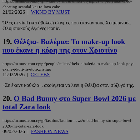
https://m.must.com.cy/gr/wknd-by-must/winter-olympics-ta-profylaktika-to-
cheating-scandal-kai-to-lava-cake
21/02/2026
|
WKND BY MUST
Απολύτως απαραίτητα
Απόδοσης
Όλες οι viral (και άβολες) στιγμές που έκαναν τους Χειμερινούς
Στόχευσης
Λειτουργικότητας
Ολυμπιακούς Αγώνες iconic.
Μη ταξινομημένα
19.
Θέλξια- Βαλέρια: Το make-up look
Τα απολύτως απαραίτητα cookies επιτρέπουν
βασικές λειτουργίες του ιστότοπου, όπως τη
που έκανε η κόρη της στον Χριστίνο
σύνδεση χρήστη και τη διαχείριση λογαριασμού.
Ο ιστότοπος δεν μπορεί να χρησιμοποιηθεί σωστά
χωρίς τα απολύτως απαραίτητα cookies.
https://m.must.com.cy/gr/people/celebs/thelxia-baleria-to-make-up-look-poy-
ekane-i-kori-tis-ston-xristino
Προμηθευτής
/
11/02/2026
|
CELEBS
Ονοματεπώνυμο
Λήξη
Πεδίο
«Σε έκανε κούκλο», ακούγεται να λέει η Θέλξια στον σύζυγό της.
PinToTopCookie
www.must.com.cy
12 ώρες
20.
O Bad Bunny στο Super Bowl 2026 με
total Zara look
https://m.must.com.cy/gr/fashion/fashion-news/o-bad-bunny-sto-super-bowl-
2026-me-total-zara-look
09/02/2026
|
FASHION NEWS