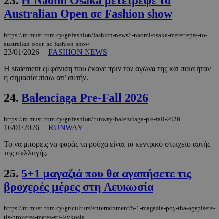
23.
Η Naomi Osaka μετέτρεψε το
Australian Open σε Fashion show
LangCookie
www.must.com.cy
1 εβδομάδα
μέρες
https://m.must.com.cy/gr/fashion/fashion-news/i-naomi-osaka-metetrepse-to-
australian-open-se-fashion-show
23/01/2026
|
FASHION NEWS
Η statement εμφάνιση που έκανε πριν τον αγώνα της και ποια ήταν
CookieScriptConsent
4 εβδομάδ
CookieScript
η σημασία πίσω απ’ αυτήν.
2 μέρες
www.must.com.cy
24.
Balenciaga Pre-Fall 2026
https://m.must.com.cy/gr/fashion/runway/balenciaga-pre-fall-2026
16/01/2026
|
RUNWAY
Το να μπορείς να φοράς τα ρούχα είναι το κεντρικό στοιχείο αυτής
της συλλογής.
25.
5+1 μαγαζιά που θα αγαπήσετε τις
βροχερές μέρες στη Λευκωσία
_scc_session
.entelia-
19 λεπτά 5
adserver.com
δευτερόλε
https://m.must.com.cy/gr/culture/entertainment/5-1-magazia-poy-tha-agapisete-
tis-broxeres-meres-sti-leykosia