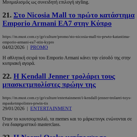
Μινιμαλισμός ως συνειδητή επιλογή styling.
21.
Στο Nicosia Mall το πρώτο κατάστημα
__cf_bm
29 λεπτά 5
Cloudflare Inc.
δευτερόλε
.twitter.com
Emporio Armani EA7 στην Κύπρο
https://m.must.com.cy/gr/culture/promo/sto-nicosia-mall-to-prwto-katastima-
Google
emporio-armani-ea7-stin-kypro
Privacy Policy
04/02/2026
|
PROMO
Η αθλητική σειρά του Emporio Armani κάνει την είσοδό της στην
κυπριακή αγορά.
22.
Η Kendall Jenner τρολάρει τους
μπασκετμπολίστες πρώην της
__cf_bm
29 λεπτά 5
Cloudflare Inc.
δευτερόλε
.pexels.com
https://m.must.com.cy/gr/culture/entertainment/i-kendall-jenner-trolarei-toys-
mpasketmpolistes-prwin-tis
29/01/2026
|
ENTERTAINMENT
Όταν το κουτσομπολιό, τα memes και το μάρκετινγκ ενώνονται σε
ένα διαφημιστικό masterclass.