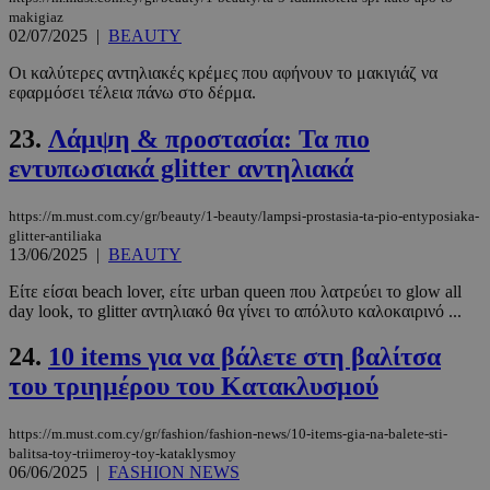
makigiaz
02/07/2025
|
BEAUTY
Οι καλύτερες αντηλιακές κρέμες που αφήνουν το μακιγιάζ να
εφαρμόσει τέλεια πάνω στο δέρμα.
LangCookie
www.must.com.cy
1 εβδομάδα
μέρες
23.
Λάμψη & προστασία: Τα πιο
εντυπωσιακά glitter αντηλιακά
https://m.must.com.cy/gr/beauty/1-beauty/lampsi-prostasia-ta-pio-entyposiaka-
CookieScriptConsent
4 εβδομάδ
CookieScript
glitter-antiliaka
2 μέρες
www.must.com.cy
13/06/2025
|
BEAUTY
Είτε είσαι beach lover, είτε urban queen που λατρεύει το glow all
day look, το glitter αντηλιακό θα γίνει το απόλυτο καλοκαιρινό ...
24.
10 items για να βάλετε στη βαλίτσα
του τριημέρου του Κατακλυσμού
https://m.must.com.cy/gr/fashion/fashion-news/10-items-gia-na-balete-sti-
balitsa-toy-triimeroy-toy-kataklysmoy
06/06/2025
|
FASHION NEWS