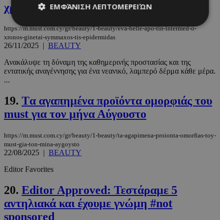
χρόνος γίνεται σύμμαχος της επιδερμίδας
ΕΜΦΆΝΙΣΗ ΛΕΠΤΟΜΕΡΕΙΏΝ
https://m.must.com.cy/gr/beauty/1-beauty/eva-belle-apo-tin-intermed-o-
xronos-ginetai-symmaxos-tis-epidermidas
26/11/2025
|
BEAUTY
Απολύτως απαραίτητα
Απόδοσης
Στόχευσης
Λειτουργικότητας
Ανακάλυψε τη δύναμη της καθημερινής προστασίας και της
εντατικής αναγέννησης για ένα νεανικό, λαμπερό δέρμα κάθε μέρα.
Μη ταξινομημένα
...
Τα απολύτως απαραίτητα cookies επιτρέπουν
19.
Tα αγαπημένα προϊόντα ομορφιάς του
βασικές λειτουργίες του ιστότοπου, όπως τη
σύνδεση χρήστη και τη διαχείριση λογαριασμού.
must για τον μήνα Αύγουστο
Ο ιστότοπος δεν μπορεί να χρησιμοποιηθεί σωστά
χωρίς τα απολύτως απαραίτητα cookies.
https://m.must.com.cy/gr/beauty/1-beauty/ta-agapimena-proionta-omorfias-toy-
Προμηθευτής
/
Ονοματεπώνυμο
Λήξη
must-gia-ton-mina-aygoysto
Πεδίο
22/08/2025
|
BEAUTY
PinToTopCookie
www.must.com.cy
12 ώρες
Editor Favorites
20.
Editor Approved: Τεστάραμε 5
αντηλιακά και έχουμε γνώμη #not
sponsored