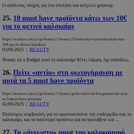
_scc_session
.entelia-
19 λεπτά 5
Ο απόλυτος οδηγός για ένα στυλάτο και ανέμελο getaway.
adserver.com
δευτερόλε
25.
10 must have προϊόντα κάτω των 10€
για το φετινό καλοκαίρι
https://m.must.com.cy/gr/beauty/1-beauty/10-must-have-proionta-kato-ton-
PHPSESSID
συνεδρί
PHP.net
10€-gia-to-fetino-kalokairi
www.must.com.cy
03/06/2025
|
BEAUTY
Beauty on a Budget γιατί το καλοκαίρι θέλει λάμψη, όχι σπατάλες.
26.
Πείτε «αντίο» στη φωτογήρανση με
αυτά τα 5 must have προϊόντα
https://m.must.com.cy/gr/beauty/1-beauty/peite-antio-sti-fotogiransi-me-ayta-
ta-5-must-have-proionta
02/06/2025
|
BEAUTY
Πολύτιμες συμβουλές για να προστατεύσετε την επιδερμίδα σας το
καλοκαίρι, και τα καλύτερα προϊόντα για να προλάβετε και ...
27.
Το «άγνωστο» must του καλοκαιριού