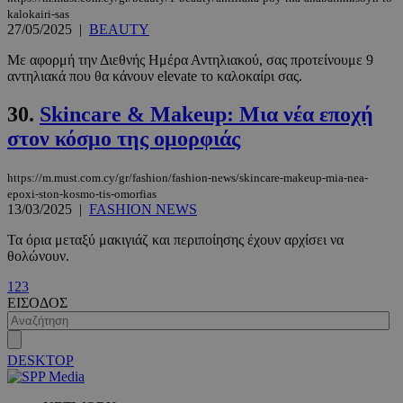
kalokairi-sas
27/05/2025
|
BEAUTY
Με αφορμή την Διεθνής Ημέρα Αντηλιακού, σας προτείνουμε 9
αντηλιακά που θα κάνουν elevate το καλοκαίρι σας.
30.
Skincare & Makeup: Μια νέα εποχή
στον κόσμο της ομορφιάς
https://m.must.com.cy/gr/fashion/fashion-news/skincare-makeup-mia-nea-
epoxi-ston-kosmo-tis-omorfias
13/03/2025
|
FASHION NEWS
VISITOR_PRIVACY_METADATA
5 μήνες 4
YouTube
εβδομάδε
.youtube.com
Τα όρια μεταξύ μακιγιάζ και περιποίησης έχουν αρχίσει να
θολώνουν.
1
2
3
ΕΙΣΟΔΟΣ
DESKTOP