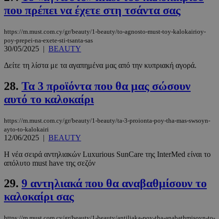
που πρέπει να έχετε στη τσάντα σας
https://m.must.com.cy/gr/beauty/1-beauty/to-agnosto-must-toy-kalokairioy-
poy-prepei-na-exete-sti-tsanta-sas
30/05/2025
|
BEAUTY
Δείτε τη λίστα με τα αγαπημένα μας από την κυπριακή αγορά.
28.
Τα 3 προϊόντα που θα μας σώσουν
PHPSESSID
συνεδρί
PHP.net
αυτό το καλοκαίρι
m.must.com.cy
https://m.must.com.cy/gr/beauty/1-beauty/ta-3-proionta-poy-tha-mas-swsoyn-
ayto-to-kalokairi
12/06/2025
|
BEAUTY
Η νέα σειρά αντηλιακών Luxurious SunCare της InterMed είναι το
απόλυτο must have της σεζόν
29.
9 αντηλιακά που θα αναβαθμίσουν το
καλοκαίρι σας
https://m.must.com.cy/gr/beauty/1-beauty/antiliaka-poy-tha-anabathmisoyn-to-