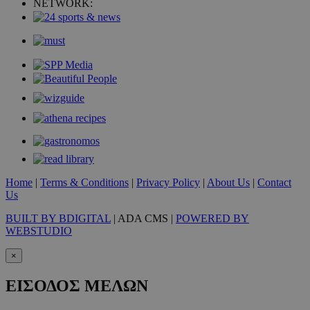
NETWORK:
takeOverCookie
www.must.com.cy
1 μέρα
Home
|
Terms & Conditions
|
Privacy Policy
|
About Us
|
Contact
Us
BUILT BY BDIGITAL
| ADA CMS |
POWERED BY
WEBSTUDIO
×
ΕΙΣΟΔΟΣ ΜΕΛΩΝ
AdSphere-GDPR
delivery.ad-
1 χρόνος