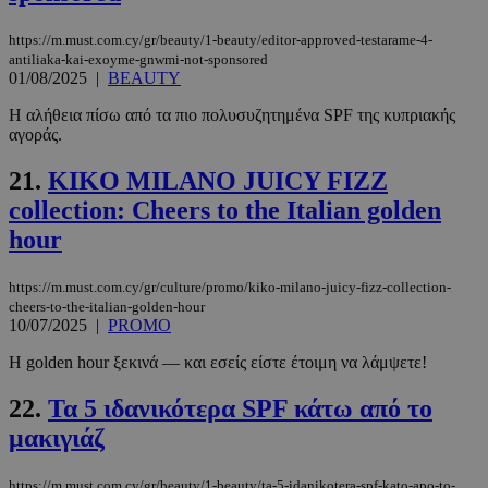
https://m.must.com.cy/gr/beauty/1-beauty/editor-approved-testarame-4-
antiliaka-kai-exoyme-gnwmi-not-sponsored
01/08/2025
|
BEAUTY
__cf_bm
29 λεπτά 5
Cloudflare Inc.
Η αλήθεια πίσω από τα πιο πολυσυζητημένα SPF της κυπριακής
δευτερόλε
.twitter.com
αγοράς.
21.
KIKO MILANO JUICY FIZZ
Google
collection: Cheers to the Italian golden
Privacy Policy
hour
https://m.must.com.cy/gr/culture/promo/kiko-milano-juicy-fizz-collection-
cheers-to-the-italian-golden-hour
10/07/2025
|
PROMO
__cf_bm
29 λεπτά 5
Cloudflare Inc.
Η golden hour ξεκινά — και εσείς είστε έτοιμη να λάμψετε!
δευτερόλε
.pexels.com
22.
Τα 5 ιδανικότερα SPF κάτω από το
μακιγιάζ
https://m.must.com.cy/gr/beauty/1-beauty/ta-5-idanikotera-spf-kato-apo-to-