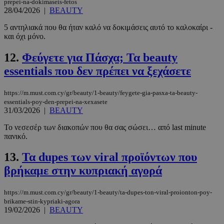
prepei-na-dokimaseis-fetos
28/04/2026
|
BEAUTY
5 αντηλιακά που θα ήταν καλό να δοκιμάσεις αυτό το καλοκαίρι -
και όχι μόνο.
12.
Φεύγετε για Πάσχα; Τα beauty
essentials που δεν πρέπει να ξεχάσετε
https://m.must.com.cy/gr/beauty/1-beauty/feygete-gia-pasxa-ta-beauty-
essentials-poy-den-prepei-na-xexasete
31/03/2026
|
BEAUTY
Το νεσεσέρ των διακοπών που θα σας σώσει… από last minute
πανικό.
13.
Τα dupes των viral προϊόντων που
βρήκαμε στην κυπριακή αγορά
https://m.must.com.cy/gr/beauty/1-beauty/ta-dupes-ton-viral-proionton-poy-
brikame-stin-kypriaki-agora
19/02/2026
|
BEAUTY