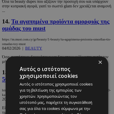
Όλα τα beauty dupes που αξίζουν την προσοχή σου και υπάρχουν
στην κυπριακή αγορά, γιατί το σωστό glam δεν χρειάζεται αναμονή
...
14.
Τα αγαπημένα προϊόντα ομορφιάς της
ομάδας του must
https://m.must.com.cy/gr/beauty/1-beauty/ta-agapimena-proionta-omorfias-tis-
omadas-toy-must
04/02/2026
|
BEAUTY
Όσα αγαπήσαμε, δοκιμάσαμε και δεν αποχωριζόμαστε αυτόν τον
×
μήνα.
Αυτός ο ιστότοπος
15.
Οι καλύτερες ιδέες για δώρα στα 25,
χρησιμοποιεί cookies
50 και 100 ευρώ
Αυτός ο ιστότοπος χρησιμοποιεί cookies
για τη βελτίωση της εμπειρίας των
https://m.must.com.cy/gr/wknd-by-must/oi-kalyteres-idees-gia-dwra-sta-25-50-
kai-100-eyrw
χρηστών. Χρησιμοποιώντας τον
20/12/2025
|
WKND BY MUST
ιστότοπό μας, παρέχετε τη συγκατάθεσή
Είτε ψάχνεις για ένα μικρό Secret Santa δωράκι, είτε θέλεις να
σας για όλα τα cookies σύμφωνα με την
τιμήσεις κάποιον αγαπημένο, είτε χρειάζεσαι κάτι κομψό για ...