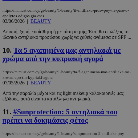
https://m.must.com.cy/gr/beauty/1-beauty/ti-antiliako-proswpoy-na-paro-o-
apolytos-odigos-gia-esas
03/06/2026
|
BEAUTY
Λιπαρή, ξηρή, ευαίσθητη ή με τάση ακμής; Έτσι θα επιλέξεις το
ιδανικό αντηλιακό προσώπου χωρίς να χαθείς ανάμεσα σε SPF ...
10.
Τα 5 αγαπημένα μας αντηλιακά με
χρώμα από την κυπριακή αγορά
https://m.must.com.cy/gr/beauty/1-beauty/ta-5-agapimena-mas-antiliaka-me-
xrwma-apo-tin-kypriaki-agora
07/05/2026
|
BEAUTY
Από την παραλία μέχρι και τις light makeup καλοκαιρινές μας
εξόδους, αυτά είναι τα κατάλληλα αντηλιακά.
11.
#Sunprotection: 5 αντηλιακά που
πρέπει να δοκιμάσεις φέτος
https://m.must.com.cy/gr/beauty/1-beauty/sunprotection-5-antiliaka-poy-