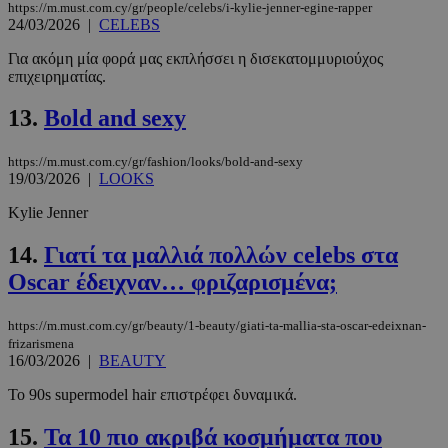
https://m.must.com.cy/gr/people/celebs/i-kylie-jenner-egine-rapper
24/03/2026
|
CELEBS
Για ακόμη μία φορά μας εκπλήσσει η δισεκατομμυριούχος
επιχειρηματίας.
13.
Bold and sexy
https://m.must.com.cy/gr/fashion/looks/bold-and-sexy
19/03/2026
|
LOOKS
Kylie Jenner
14.
Γιατί τα μαλλιά πολλών celebs στα
Oscar έδειχναν… φριζαρισμένα;
https://m.must.com.cy/gr/beauty/1-beauty/giati-ta-mallia-sta-oscar-edeixnan-
frizarismena
16/03/2026
|
BEAUTY
Το 90s supermodel hair επιστρέφει δυναμικά.
15.
Τα 10 πιο ακριβά κοσμήματα που