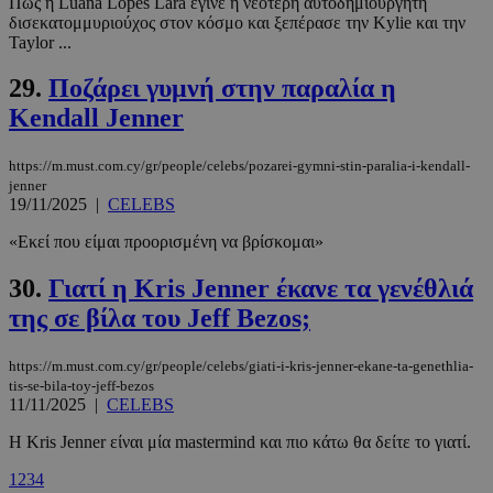
Πώς η Luana Lopes Lara έγινε η νεότερη αυτοδημιούργητη
δισεκατομμυριούχος στον κόσμο και ξεπέρασε την Kylie και την
PHPSESSID
συνεδρί
PHP.net
Taylor ...
m.must.com.cy
29.
Ποζάρει γυμνή στην παραλία η
Kendall Jenner
https://m.must.com.cy/gr/people/celebs/pozarei-gymni-stin-paralia-i-kendall-
jenner
19/11/2025
|
CELEBS
«Εκεί που είμαι προορισμένη να βρίσκομαι»
30.
Γιατί η Kris Jenner έκανε τα γενέθλιά
της σε βίλα του Jeff Bezos;
https://m.must.com.cy/gr/people/celebs/giati-i-kris-jenner-ekane-ta-genethlia-
tis-se-bila-toy-jeff-bezos
11/11/2025
|
CELEBS
Η Kris Jenner είναι μία mastermind και πιο κάτω θα δείτε το γιατί.
1
2
3
4