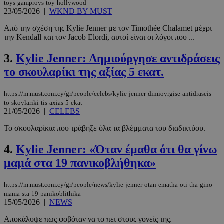
toys-gamproys-toy-hollywood
23/05/2026
|
WKND BY MUST
Από την σχέση της Kylie Jenner με τον Timothée Chalamet μέχρι
την Kendall και τον Jacob Elordi, αυτοί είναι οι λόγοι που ...
3.
Kylie Jenner: Δημιούργησε αντιδράσεις
το σκουλαρίκι της αξίας 5 εκατ.
https://m.must.com.cy/gr/people/celebs/kylie-jenner-dimioyrgise-antidraseis-
to-skoylariki-tis-axias-5-ekat
21/05/2026
|
CELEBS
Το σκουλαρίκια που τράβηξε όλα τα βλέμματα του διαδικτύου.
4.
Kylie Jenner: «Όταν έμαθα ότι θα γίνω
μαμά στα 19 πανικοβλήθηκα»
https://m.must.com.cy/gr/people/news/kylie-jenner-otan-ematha-oti-tha-gino-
mama-sta-19-panikoblithika
15/05/2026
|
NEWS
Αποκάλυψε πως φοβόταν να το πει στους γονείς της.