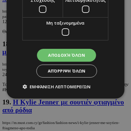
https://m.must.com.cy/gr/people/celebs/kylie-jenner-thelo-na-kano-ki-alla-
paidia
12/03/2026
|
CELEBS
Μη ταξινομημένα
Θα ήθελε να κάνει παιδί με τον Timothée Chalamet;
18.
H Αννίτα με το viral χρώμα του 2026
μας δίνει το απόλυτο inspo
ΑΠΟΔΟΧΉ ΌΛΩΝ
https://m.must.com.cy/gr/fashion/fashion-news/h-annita-me-to-viral-xrwma-
toy-2026-mas-dinei-to-apolyto-inspo
ΑΠΌΡΡΙΨΗ ΌΛΩΝ
24/02/2026
|
FASHION NEWS
Το βελούδινο πορτοκαλί κοστούμι που έκλεψε τις εντυπώσεις στην
ΕΜΦΆΝΙΣΗ ΛΕΠΤΟΜΕΡΕΙΏΝ
#ΚοινοβουλευτικήΕβδομάδα.
19.
Η Kylie Jenner με σουτιέν φτιαγμένο
από ρόδια
Απολύτως απαραίτητα
Απόδοσης
Στόχευσης
Λειτουργικότητας
https://m.must.com.cy/gr/fashion/fashion-news/i-kylie-jenner-me-soytien-
Μη ταξινομημένα
ftiagmeno-apo-rodia