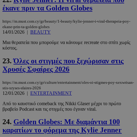
Google
έκανε πριν τα Golden Globes
Privacy Policy
https://m.must.com.cy/gr/beauty/1-beauty/kylie-jenner-i-viral-therapeia-poy-
ekane-prin-ta-golden-globes
14/01/2026
|
BEAUTY
Μια θεραπεία που μπορούμε να κάνουμε recreate στο σπίτι χωρίς
κόστος.
__cf_bm
29 λεπτά 5
Cloudflare Inc.
δευτερόλε
.pexels.com
23.
Όλες οι στιγμές που ξεχώρισαν στις
Χρυσές Σφαίρες 2026
https://m.must.com.cy/gr/culture/entertainment/oles-oi-stigmes-poy-xexwrisan-
stis-xryses-sfaires-2026
12/01/2026
|
ENTERTAINMENT
Από το καυστικό comeback της Nikki Glaser μέχρι το πρώτο
βραβείο Podcast και τις στιγμές που έγιναν viral.
LangCookie
www.must.com.cy
1 εβδομάδα
24.
Golden Globes: Με διαμάντια 100
μέρες
καρατίων το φόρεμα της Kylie Jenner