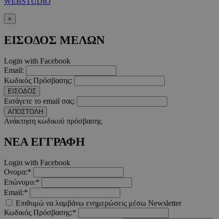
WEBSTUDIO
×
takeOverCookie
www.must.com.cy
1 μέρα
ΕΙΣΟΔΟΣ ΜΕΛΩΝ
Login with Facebook
Email:
Κωδικός Πρόσβασης:
ΕΙΣΟΔΟΣ
Εισάγετε το email σας:
ΑΠΟΣΤΟΛΗ
Ανάκτηση κωδικού πρόσβασης
AdSphere-GDPR
delivery.ad-
1 χρόνος
sphere.eu
ΝΕΑ ΕΓΓΡΑΦΗ
Login with Facebook
Ονομα:*
Επώνυμο:*
Email:*
Επιθυμώ να λαμβάνω ενημερώσεις μέσω Newsletter
Κωδικός Πρόσβασης:*