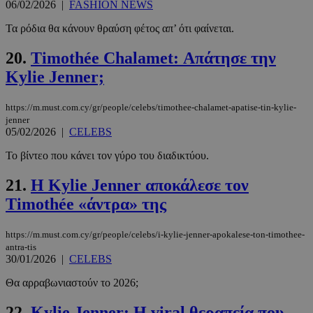
06/02/2026
|
FASHION NEWS
Τα απολύτως απαραίτητα cookies επιτρέπουν
βασικές λειτουργίες του ιστότοπου, όπως τη
Τα ρόδια θα κάνουν θραύση φέτος απ’ ότι φαίνεται.
σύνδεση χρήστη και τη διαχείριση λογαριασμού.
Ο ιστότοπος δεν μπορεί να χρησιμοποιηθεί σωστά
20.
Timothée Chalamet: Απάτησε την
χωρίς τα απολύτως απαραίτητα cookies.
Kylie Jenner;
Προμηθευτής
/
Ονοματεπώνυμο
Λήξη
Πεδίο
https://m.must.com.cy/gr/people/celebs/timothee-chalamet-apatise-tin-kylie-
PinToTopCookie
www.must.com.cy
12 ώρες
jenner
05/02/2026
|
CELEBS
Το βίντεο που κάνει τον γύρο του διαδικτύου.
21.
Η Kylie Jenner αποκάλεσε τον
Timothée «άντρα» της
https://m.must.com.cy/gr/people/celebs/i-kylie-jenner-apokalese-ton-timothee-
antra-tis
30/01/2026
|
CELEBS
__cf_bm
29 λεπτά 5
Cloudflare Inc.
δευτερόλε
.twitter.com
Θα αρραβωνιαστούν το 2026;
22.
Kylie Jenner: Η viral θεραπεία που