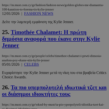
https://m.must.com.cy/gr/fashion/fashion-news/golden-globes-me-diamantia-
100-karation-to-forema-tis-kylie-jenner
CookieScriptConsent
4 εβδομάδ
CookieScript
2 μέρες
www.must.com.cy
12/01/2026
|
FASHION NEWS
Δείτε την λαμπερή εμφάνιση της Kylie Jenner.
25.
Timothée Chalamet: Η πρώτη
δημόσια αναφορά που έκανε στην Kylie
Jenner
https://m.must.com.cy/gr/people/celebs/timothee-chalamet-i-prwti-dimosia-
anafora-poy-ekane-stin-kylie-jenner
05/01/2026
|
CELEBS
_scc_session
.entelia-
19 λεπτά 5
Ευχαρίστησε την Kylie Jenner μετά τη νίκη του στα βραβεία Critics
adserver.com
δευτερόλε
Choice Awards.
26.
Τα πιο υπερπολυτελή ιδιωτικά τζετ και
οι διάσημοι ιδιοκτήτες τους
PHPSESSID
συνεδρί
PHP.net
https://m.must.com.cy/gr/wknd-by-must/ta-pio-yperpolyteli-idiotika-tzet-kai-
www.must.com.cy
oi-diasimoi-idioktites-toys