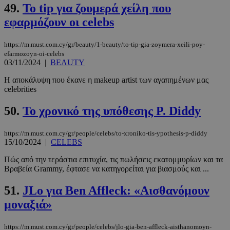
βασικές λειτουργίες του ιστότοπου, όπως τη
49.
Το tip για ζουμερά χείλη που
σύνδεση χρήστη και τη διαχείριση λογαριασμού.
εφαρμόζουν οι celebs
Ο ιστότοπος δεν μπορεί να χρησιμοποιηθεί σωστά
χωρίς τα απολύτως απαραίτητα cookies.
https://m.must.com.cy/gr/beauty/1-beauty/to-tip-gia-zoymera-xeili-poy-
Προμηθευτής
/
Ονοματεπώνυμο
Λήξη
Πεδίο
efarmozoyn-oi-celebs
03/11/2024
|
BEAUTY
PinToTopCookie
www.must.com.cy
12 ώρες
Η αποκάλυψη που έκανε η makeup artist των αγαπημένων μας
celebrities
50.
Το χρονικό της υπόθεσης P. Diddy
https://m.must.com.cy/gr/people/celebs/to-xroniko-tis-ypothesis-p-diddy
15/10/2024
|
CELEBS
Πώς από την τεράστια επιτυχία, τις πωλήσεις εκατομμυρίων και τα
Βραβεία Grammy, έφτασε να κατηγορείται για βιασμούς και ...
__cf_bm
29 λεπτά 5
Cloudflare Inc.
51.
JLo για Ben Affleck: «Αισθανόμουν
δευτερόλε
.twitter.com
μοναξιά»
Google
https://m.must.com.cy/gr/people/celebs/jlo-gia-ben-affleck-aisthanomoyn-