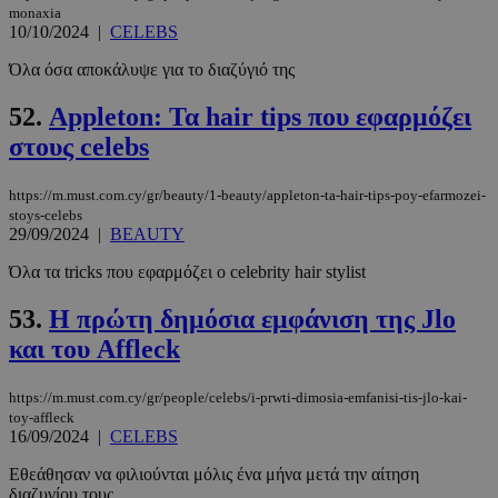
Privacy Policy
monaxia
10/10/2024
|
CELEBS
Όλα όσα αποκάλυψε για το διαζύγιό της
52.
Appleton: Τα hair tips που εφαρμόζει
στους celebs
__cf_bm
29 λεπτά 5
Cloudflare Inc.
δευτερόλε
.pexels.com
https://m.must.com.cy/gr/beauty/1-beauty/appleton-ta-hair-tips-poy-efarmozei-
stoys-celebs
29/09/2024
|
BEAUTY
Όλα τα tricks που εφαρμόζει ο celebrity hair stylist
53.
Η πρώτη δημόσια εμφάνιση της Jlo
και του Affleck
https://m.must.com.cy/gr/people/celebs/i-prwti-dimosia-emfanisi-tis-jlo-kai-
LangCookie
www.must.com.cy
1 εβδομάδα
μέρες
toy-affleck
16/09/2024
|
CELEBS
Εθεάθησαν να φιλιούνται μόλις ένα μήνα μετά την αίτηση
διαζυγίου τους.