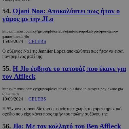
CookieScriptConsent
4 εβδομάδ
CookieScript
2 μέρες
www.must.com.cy
54.
Ojani Noa: Αποκαλύπτει πως ήταν ο
γάμος με την JLo
https://m.must.com.cy/gr/people/celebs/ojani-noa-apokalyptei-pos-itan-o-
gamos-me-tin-jlo
15/09/2024
|
CELEBS
Ο σύζυγος Νο1 τις Jennifer Lopez αποκαλύπτει πως ήταν να είσαι
παντρεμένος μαζί της
55.
Η Jlo έσβησε το τατουάζ που έκανε για
τον Affleck
_scc_session
.entelia-
19 λεπτά 5
adserver.com
δευτερόλε
https://m.must.com.cy/gr/people/celebs/i-jlo-esbise-to-tatoyaz-poy-ekane-gia-
ton-affleck
10/09/2024
|
CELEBS
H 55χρονη τραγουδίστρια εμφανίστηκε χωρίς το χαρακτηριστικό
PHPSESSID
συνεδρί
PHP.net
σχέδιο που είχε κάνει προς τιμήν του πρώην συζύγου της.
www.must.com.cy
56.
Jlo: Με τον κολλητό του Ben Affleck