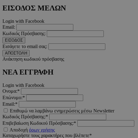
takeOverCookie
www.must.com.cy
1 μέρα
ΕΙΣΟΔΟΣ ΜΕΛΩΝ
Login with Facebook
Email:
Κωδικός Πρόσβασης:
ΕΙΣΟΔΟΣ
Εισάγετε το email σας:
ΑΠΟΣΤΟΛΗ
Ανάκτηση κωδικού πρόσβασης
ΝΕΑ ΕΓΓΡΑΦΗ
AdSphere-GDPR
delivery.ad-
1 χρόνος
sphere.eu
Login with Facebook
Ονομα:*
Επώνυμο:*
Email:*
Επιθυμώ να λαμβάνω ενημερώσεις μέσω Newsletter
Κωδικός Πρόσβασης:*
Επιβεβαίωση Κωδικού Πρόσβασης:*
Αποδοχή
όρων χρήσης
Καταχωρήστε τους χαρακτήρες που βλέπετε*