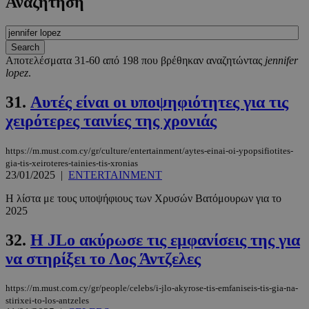
Αναζήτηση
Αποτελέσματα 31-60 από 198 που βρέθηκαν αναζητώντας
jennifer
lopez
.
31.
Αυτές είναι οι υποψηφιότητες για τις
χειρότερες ταινίες της χρονιάς
https://m.must.com.cy/gr/culture/entertainment/aytes-einai-oi-ypopsifiotites-
gia-tis-xeiroteres-tainies-tis-xronias
23/01/2025
|
ENTERTAINMENT
Η λίστα με τους υποψήφιους των Χρυσών Βατόμουρων για το
2025
32.
Η JLo ακύρωσε τις εμφανίσεις της για
να στηρίξει το Λος Άντζελες
https://m.must.com.cy/gr/people/celebs/i-jlo-akyrose-tis-emfaniseis-tis-gia-na-
stirixei-to-los-antzeles