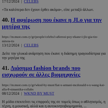
17/12/2024
|
CELEBS
«Τα καλύτερα δεν έχουν έρθει ακόμα», είπε μεταξύ άλλων.
40.
Η αφιέρωση που έκανε η JLo για την
μητέρα της
https://m.must.com.cy/gr/people/celebs/i-afierosi-poy-ekane-i-jlo-gia-tin-
mitera-tis
13/12/2024
|
CELEBS
Δείτε την γλυκιά ανάρτηση που έκανε η διάσημη τραγουδίστρια για
την μητέρα της
41.
Διάσημα fashion brands που
εισχωρούν σε άλλες βιομηχανίες
https://m.must.com.cy/gr/wknd-by-must/fiat-x-armani-mcdonald-s-x-wang-kai-
alla-8-simantika-collabs
08/12/2024
|
WKND BY MUST
Η μόδα επεκτείνει τις επιρροές της σε τομείς όπως ο αθλητισμός, η
τέχνη, η μουσική, αλλά και η αυτοκινητοβιομηχανία, ...