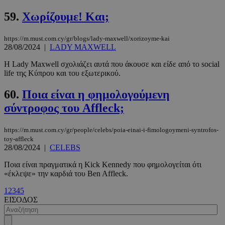
PHPSESSID
συνεδρί
PHP.net
m.must.com.cy
59.
Χωρίζουμε! Και;
https://m.must.com.cy/gr/blogs/lady-maxwell/xorizoyme-kai
28/08/2024
|
LADY MAXWELL
Η Lady Maxwell σχολιάζει αυτά που άκουσε και είδε από το social
life της Κύπρου και του εξωτερικού.
60.
Ποια είναι η φημολογούμενη
σύντροφος του Affleck;
https://m.must.com.cy/gr/people/celebs/poia-einai-i-fimologoymeni-syntrofos-
toy-affleck
28/08/2024
|
CELEBS
Ποια είναι πραγματικά η Kick Kennedy που φημολογείται ότι
«έκλεψε» την καρδιά του Ben Affleck.
1
2
3
4
5
ΕΙΣΟΔΟΣ