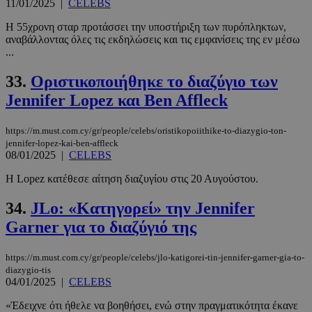
11/01/2025
|
CELEBS
Η 55χρονη σταρ προτάσσει την υποστήριξη των πυρόπληκτων,
αναβάλλοντας όλες τις εκδηλώσεις και τις εμφανίσεις της εν μέσω
...
33.
Οριστικοποιήθηκε το διαζύγιο των
Jennifer Lopez και Ben Affleck
https://m.must.com.cy/gr/people/celebs/oristikopoiithike-to-diazygio-ton-
jennifer-lopez-kai-ben-affleck
08/01/2025
|
CELEBS
Η Lopez κατέθεσε αίτηση διαζυγίου στις 20 Αυγούστου.
34.
JLo: «Κατηγορεί» την Jennifer
Garner για το διαζύγιό της
https://m.must.com.cy/gr/people/celebs/jlo-katigorei-tin-jennifer-garner-gia-to-
diazygio-tis
04/01/2025
|
CELEBS
«Έδειχνε ότι ήθελε να βοηθήσει, ενώ στην πραγματικότητα έκανε