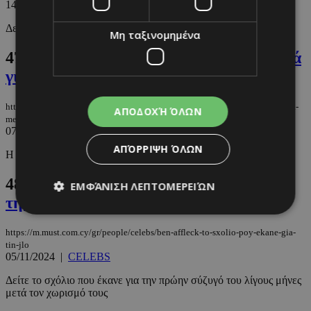
14/11/2024
|
CELEBS
Δείτε την εμφάνισή της
Μη ταξινομημένα
47.
JLo: «Ήταν μια αρκετά έντονη χρονιά
για μένα»
https://m.must.com.cy/gr/people/celebs/jlo-itan-mia-arketa-entoni-xronia-gia-
ΑΠΟΔΟΧΉ ΌΛΩΝ
mena
07/11/2024
|
CELEBS
ΑΠΌΡΡΙΨΗ ΌΛΩΝ
Η δήλωση μετά το διαζύγιο με τον Ben Affleck
48.
Ben Affleck: Το σχόλιο που έκανε για
ΕΜΦΆΝΙΣΗ ΛΕΠΤΟΜΕΡΕΙΏΝ
την JLo
https://m.must.com.cy/gr/people/celebs/ben-affleck-to-sxolio-poy-ekane-gia-
Απολύτως απαραίτητα
Απόδοσης
tin-jlo
05/11/2024
|
CELEBS
Στόχευσης
Λειτουργικότητας
Δείτε το σχόλιο που έκανε για την πρώην σύζυγό του λίγους μήνες
Μη ταξινομημένα
μετά τον χωρισμό τους
Τα απολύτως απαραίτητα cookies επιτρέπουν