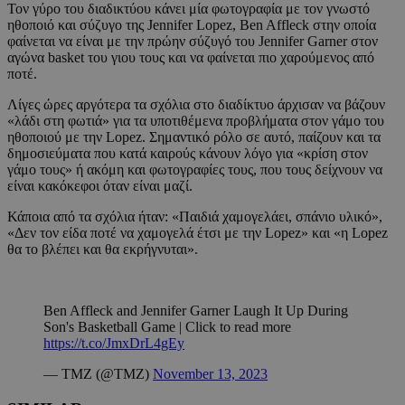
Τον γύρο του διαδικτύου κάνει μία φωτογραφία με τον γνωστό
ηθοποιό και σύζυγο της Jennifer Lopez, Ben Affleck στην οποία
φαίνεται να είναι με την πρώην σύζυγό του Jennifer Garner στον
αγώνα basket του γιου τους και να φαίνεται πιο χαρούμενος από
ποτέ.
Λίγες ώρες αργότερα τα σχόλια στο διαδίκτυο άρχισαν να βάζουν
«λάδι στη φωτιά» για τα υποτιθέμενα προβλήματα στον γάμο του
ηθοποιού με την Lopez. Σημαντικό ρόλο σε αυτό, παίζουν και τα
δημοσιεύματα που κατά καιρούς κάνουν λόγο για «κρίση στον
γάμο τους» ή ακόμη και φωτογραφίες τους, που τους δείχνουν να
είναι κακόκεφοι όταν είναι μαζί.
Κάποια από τα σχόλια ήταν: «Παιδιά χαμογελάει, σπάνιο υλικό»,
«Δεν τον είδα ποτέ να χαμογελά έτσι με την Lopez» και «η Lopez
θα το βλέπει και θα εκρήγνυται».
Ben Affleck and Jennifer Garner Laugh It Up During
Son's Basketball Game | Click to read more
https://t.co/JmxDrL4gEy
— TMZ (@TMZ)
November 13, 2023