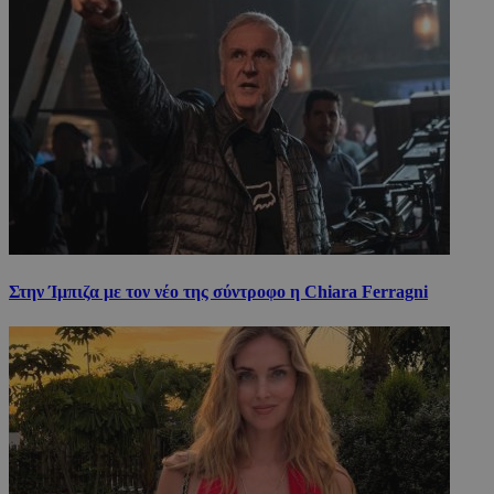
Στην Ίμπιζα με τον νέο της σύντροφο η Chiara Ferragni