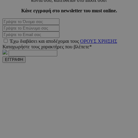
κοντά σου, κατευθείαν στο inbox σου!
Κάνε εγγραφή στο newsletter του must online.
_scc_session
.entelia-
19 λεπτ
adserver.com
δευτερό
Έχω διαβάσει και αποδέχοµαι τους
ΟΡΟΥΣ ΧΡΗΣΗΣ
Καταχωρήστε τους χαρακτήρες που βλέπετε*
ΕΓΓΡΑΦΗ
PHPSESSID
συνεδ
PHP.net
www.must.com.cy
PHPSESSID
συνεδ
PHP.net
m.must.com.cy