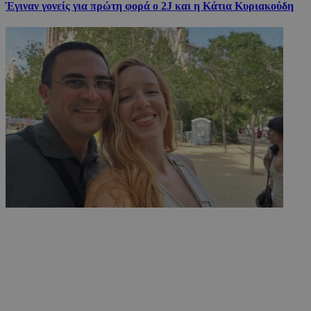
Έγιναν γονείς για πρώτη φορά ο 2J και η Κάτια Κυριακούδη