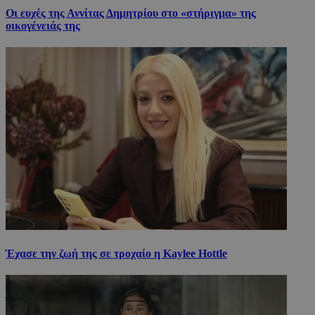
Οι ευχές της Αννίτας Δημητρίου στο «στήριγμα» της
οικογένειάς της
Έχασε την ζωή της σε τροχαίο η Kaylee Hottle