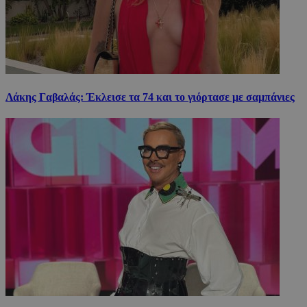
Λάκης Γαβαλάς: Έκλεισε τα 74 και το γιόρτασε με σαμπάνιες