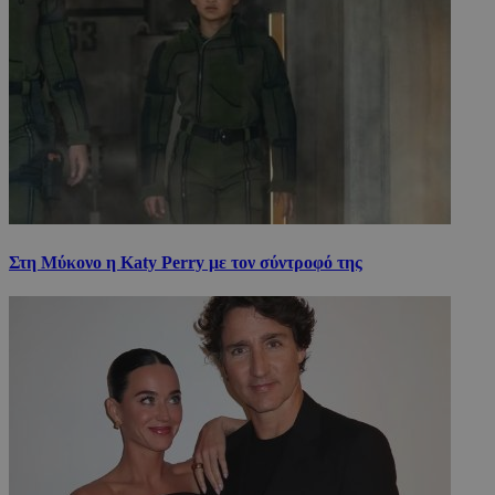
Στη Μύκονο η Katy Perry με τον σύντροφό της