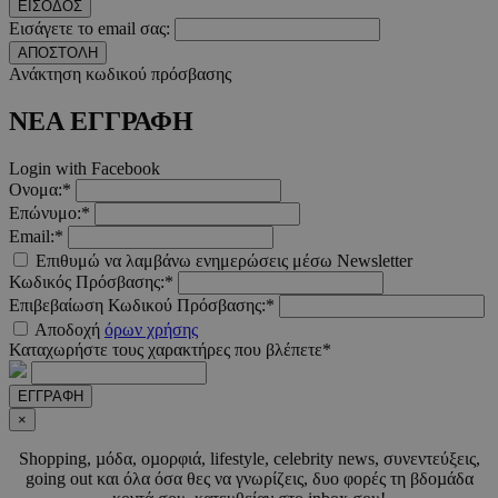
ΕΙΣΟΔΟΣ
Εισάγετε το email σας:
ΑΠΟΣΤΟΛΗ
Ανάκτηση κωδικού πρόσβασης
ΝΕΑ ΕΓΓΡΑΦΗ
__cf_bm
29 λεπτ
Cloudflare Inc.
δευτερό
.twitter.com
Login with Facebook
Ονομα:*
Google Privacy Polic
Επώνυμο:*
Email:*
Επιθυμώ να λαμβάνω ενημερώσεις μέσω Newsletter
__cf_bm
29 λεπτ
Cloudflare Inc.
Κωδικός Πρόσβασης:*
δευτερό
.pexels.com
Επιβεβαίωση Κωδικού Πρόσβασης:*
Αποδοχή
όρων χρήσης
Καταχωρήστε τους χαρακτήρες που βλέπετε*
ΕΓΓΡΑΦΗ
LangCookie
www.must.com.cy
1 εβδομ
×
μέρ
Shopping, µόδα, οµορφιά, lifestyle, celebrity news, συνεντεύξεις,
going out και όλα όσα θες να γνωρίζεις, δυο φορές τη βδοµάδα
CookieScriptConsent
4 εβδο
CookieScript
2 μέ
www.must.com.cy