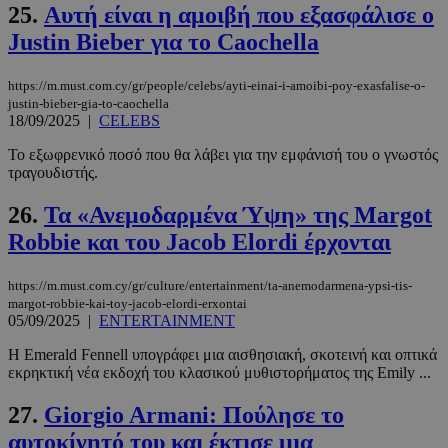
25.
Αυτή είναι η αμοιβή που εξασφάλισε ο
_scc_session
.entelia-
19 λεπτά 5
Justin Bieber για το Caochella
adserver.com
δευτερόλε
https://m.must.com.cy/gr/people/celebs/ayti-einai-i-amoibi-poy-exasfalise-o-
justin-bieber-gia-to-caochella
18/09/2025
|
CELEBS
Το εξωφρενικό ποσό που θα λάβει για την εμφάνισή του ο γνωστός
PHPSESSID
συνεδρί
PHP.net
www.must.com.cy
τραγουδιστής.
26.
Τα «Ανεμοδαρμένα Ύψη» της Margot
Robbie και του Jacob Elordi έρχονται
https://m.must.com.cy/gr/culture/entertainment/ta-anemodarmena-ypsi-tis-
margot-robbie-kai-toy-jacob-elordi-erxontai
05/09/2025
|
ENTERTAINMENT
Η Emerald Fennell υπογράφει μια αισθησιακή, σκοτεινή και οπτικά
εκρηκτική νέα εκδοχή του κλασικού μυθιστορήματος της Emily ...
27.
Giorgio Armani: Πούλησε το
αυτοκίνητό του και έκτισε μια