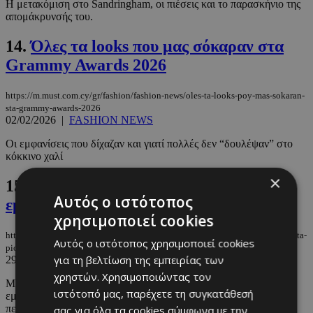
Η μετακόμιση στο Sandringham, οι πιέσεις και το παρασκήνιο της
απομάκρυνσής του.
14.
Όλες τα looks που μας σόκαραν στα
Grammy Awards 2026
https://m.must.com.cy/gr/fashion/fashion-news/oles-ta-looks-poy-mas-sokaran-
sta-grammy-awards-2026
02/02/2026
|
FASHION NEWS
Οι εμφανίσεις που δίχαζαν και γιατί πολλές δεν “δουλέψαν” στο
κόκκινο χαλί
×
15.
H Margot Robbie με ένα από τα πιο
Αυτός ο ιστότοπος
εμβληματικά κοσμήματα στην ιστορία
χρησιμοποιεί cookies
https://m.must.com.cy/gr/fashion/fashion-news/h-margot-robbie-me-ena-apo-ta-
Αυτός ο ιστότοπος χρησιμοποιεί cookies
pio-emblimatika-kosmimata-stin-istoria
για τη βελτίωση της εμπειρίας των
29/01/2026
|
FASHION NEWS
χρηστών. Χρησιμοποιώντας τον
Με το κόσμημα της θρυλικής Elizabeth Taylor, ενός από τα πιο
ιστότοπό μας, παρέχετε τη συγκατάθεσή
εμβληματικά κοσμήματα στην ιστορία του Hollywood, αξίας
περίπου ...
σας για όλα τα cookies σύμφωνα με την