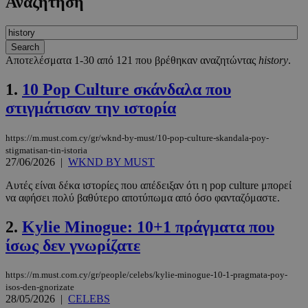
Αναζήτηση
Αποτελέσματα 1-30 από 121 που βρέθηκαν αναζητώντας
history
.
1.
10 Pop Culture σκάνδαλα που
στιγμάτισαν την ιστορία
https://m.must.com.cy/gr/wknd-by-must/10-pop-culture-skandala-poy-
stigmatisan-tin-istoria
27/06/2026
|
WKND BY MUST
Αυτές είναι δέκα ιστορίες που απέδειξαν ότι η pop culture μπορεί
να αφήσει πολύ βαθύτερο αποτύπωμα από όσο φανταζόμαστε.
2.
Kylie Minogue: 10+1 πράγματα που
ίσως δεν γνωρίζατε
https://m.must.com.cy/gr/people/celebs/kylie-minogue-10-1-pragmata-poy-
isos-den-gnorizate
28/05/2026
|
CELEBS