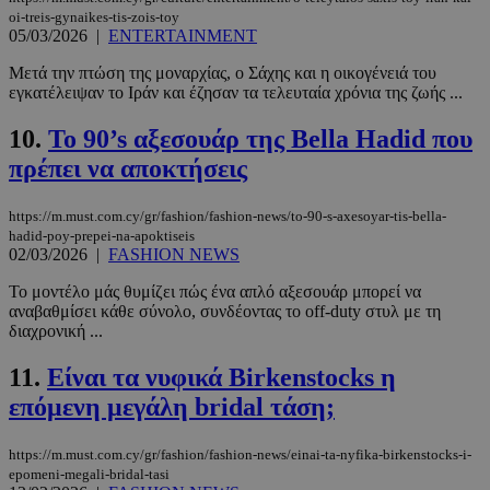
oi-treis-gynaikes-tis-zois-toy
05/03/2026
|
ENTERTAINMENT
Μετά την πτώση της μοναρχίας, ο Σάχης και η οικογένειά του
εγκατέλειψαν το Ιράν και έζησαν τα τελευταία χρόνια της ζωής ...
10.
To 90’s αξεσουάρ της Βella Hadid που
πρέπει να αποκτήσεις
https://m.must.com.cy/gr/fashion/fashion-news/to-90-s-axesoyar-tis-bella-
hadid-poy-prepei-na-apoktiseis
02/03/2026
|
FASHION NEWS
Το μοντέλο μάς θυμίζει πώς ένα απλό αξεσουάρ μπορεί να
αναβαθμίσει κάθε σύνολο, συνδέοντας το off-duty στυλ με τη
διαχρονική ...
11.
Είναι τα νυφικά Birkenstocks η
επόμενη μεγάλη bridal τάση;
https://m.must.com.cy/gr/fashion/fashion-news/einai-ta-nyfika-birkenstocks-i-
epomeni-megali-bridal-tasi