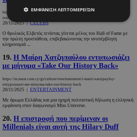
ΕΜΦΆΝΙΣΗ ΛΕΠΤΟΜΕΡΕΙΏΝ
https://m.must.com.cy/gr/people/celebs/o-roger-federer-eisilthe-sto-
international-tennis-hall-of-fame
20/11/2025
|
CELEBS
Ο θρυλικός Ελβετός τενίστας γίνεται μέλος του Hall of Fame με
Απολύτως απαραίτητα
Απόδοσης
την πρώτη προσπάθεια, επιβεβαιώνοντας την ανυπέρβλητη
Στόχευσης
Λειτουργικότητας
κληρονομιά ...
Μη ταξινομημένα
19.
Η Μαίρη Χατζηπαύλου εντυπωσιάζει
Τα απολύτως απαραίτητα cookies επιτρέπουν
με μήνυμα «Take Our History Back»
βασικές λειτουργίες του ιστότοπου, όπως τη
σύνδεση χρήστη και τη διαχείριση λογαριασμού.
Ο ιστότοπος δεν μπορεί να χρησιμοποιηθεί σωστά
https://m.must.com.cy/gr/culture/entertainment/i-mairi-xatzipayloy-
χωρίς τα απολύτως απαραίτητα cookies.
entyposiazei-me-minyma-take-our-history-back
20/11/2025
|
ENTERTAINMENT
Προμηθευτής
/
Ονοματεπώνυμο
Λήξη
Πεδίο
Με άρωμα Ελλάδας και μια ηχηρή πολιτιστική δήλωση η ελληνική
εμφάνιση στον διαγωνισμό Miss Universe.
PinToTopCookie
www.must.com.cy
12 ώρες
20.
Η επιστροφή που περίμεναν οι
Millenials είναι αυτή της Hilary Duff