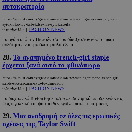
αυτοκρατορία
https://m.must.com.cy/gr/fashion/fashion-news/giorgio-armani-poylise-to-
aytokinito-toy-kai-ektise-mia-aytokratoria
05/09/2025
|
FASHION NEWS
Το αγόρι από την Πιατσέντσα που δίδαξε στον κόσμο πως η
απλότητα είναι η απόλυτη πολυτέλεια.
28.
To αγαπημένο french-girl staple
PHPSESSID
συνεδρί
PHP.net
έρχεται ξανά αυτό το φθινόπωρο
m.must.com.cy
https://m.must.com.cy/gr/fashion/fashion-news/to-agapimeno-french-girl-
staple-erxetai-xana-ayto-to-fthinoporo
02/09/2025
|
FASHION NEWS
Το διαχρονικό Breton top επιστρέφει δυναμικά, αποδεικνύοντας
πως η γαλλική κομψότητα δεν βγαίνει ποτέ εκτός μόδας.
29.
Μια αναδρομή σε όλες τις ερωτικές
σχέσεις της Taylor Swift