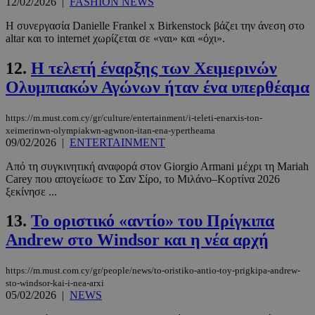
12/02/2026
|
FASHION NEWS
Η συνεργασία Danielle Frankel x Birkenstock βάζει την άνεση στο
altar και το internet χωρίζεται σε «ναι» και «όχι».
12.
Η τελετή έναρξης των Χειμερινών
Ολυμπιακών Αγώνων ήταν ένα υπερθέαμα
https://m.must.com.cy/gr/culture/entertainment/i-teleti-enarxis-ton-
xeimerinwn-olympiakwn-agwnon-itan-ena-ypertheama
09/02/2026
|
ENTERTAINMENT
Από τη συγκινητική αναφορά στον Giorgio Armani μέχρι τη Mariah
Carey που απογείωσε το Σαν Σίρο, το Μιλάνο–Κορτίνα 2026
ξεκίνησε ...
13.
Το οριστικό «αντίο» του Πρίγκιπα
Andrew στο Windsor και η νέα αρχή
https://m.must.com.cy/gr/people/news/to-oristiko-antio-toy-prigkipa-andrew-
sto-windsor-kai-i-nea-arxi
05/02/2026
|
NEWS