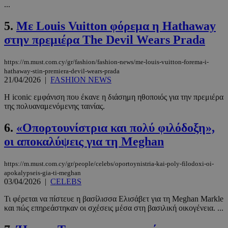
...
5.
Με Louis Vuitton φόρεμα η Hathaway
στην πρεμιέρα The Devil Wears Prada
https://m.must.com.cy/gr/fashion/fashion-news/me-louis-vuitton-forema-i-
hathaway-stin-premiera-devil-wears-prada
21/04/2026
|
FASHION NEWS
Η iconic εμφάνιση που έκανε η διάσημη ηθοποιός για την πρεμιέρα
της πολυαναμενόμενης ταινίας.
6.
«Οπορτουνίστρια και πολύ φιλόδοξη»,
oι αποκαλύψεις για τη Meghan
https://m.must.com.cy/gr/people/celebs/oportoynistria-kai-poly-filodoxi-oi-
apokalypseis-gia-ti-meghan
03/04/2026
|
CELEBS
Τι φέρεται να πίστευε η βασίλισσα Ελισάβετ για τη Meghan Markle
και πώς επηρεάστηκαν οι σχέσεις μέσα στη βασιλική οικογένεια. ...