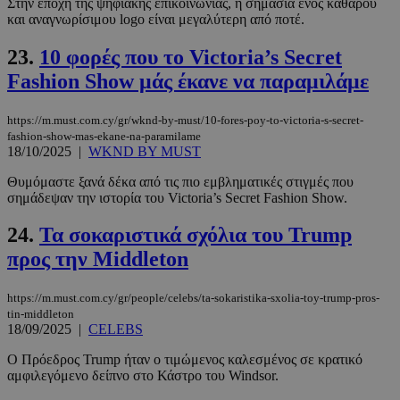
Στην εποχή της ψηφιακής επικοινωνίας, η σημασία ενός καθαρού
και αναγνωρίσιμου logo είναι μεγαλύτερη από ποτέ.
23.
10 φορές που το Victoria’s Secret
Fashion Show μάς έκανε να παραμιλάμε
LangCookie
www.must.com.cy
1 εβδομάδα
https://m.must.com.cy/gr/wknd-by-must/10-fores-poy-to-victoria-s-secret-
μέρες
fashion-show-mas-ekane-na-paramilame
18/10/2025
|
WKND BY MUST
Θυμόμαστε ξανά δέκα από τις πιο εμβληματικές στιγμές που
σημάδεψαν την ιστορία του Victoria’s Secret Fashion Show.
CookieScriptConsent
4 εβδομάδ
CookieScript
2 μέρες
www.must.com.cy
24.
Τα σοκαριστικά σχόλια του Trump
προς την Middleton
https://m.must.com.cy/gr/people/celebs/ta-sokaristika-sxolia-toy-trump-pros-
tin-middleton
18/09/2025
|
CELEBS
Ο Πρόεδρος Trump ήταν ο τιμώμενος καλεσμένος σε κρατικό
αμφιλεγόμενο δείπνο στο Κάστρο του Windsor.