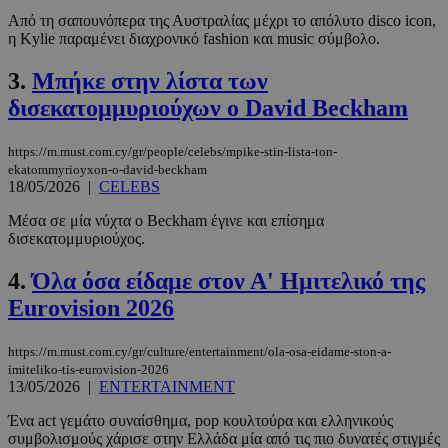
Από τη σαπουνόπερα της Αυστραλίας μέχρι το απόλυτο disco icon,
η Kylie παραμένει διαχρονικό fashion και music σύμβολο.
3.
Μπήκε στην λίστα των
δισεκατομμυριούχων ο David Beckham
https://m.must.com.cy/gr/people/celebs/mpike-stin-lista-ton-
ekatommyrioyxon-o-david-beckham
18/05/2026
|
CELEBS
Μέσα σε μία νύχτα ο Beckham έγινε και επίσημα
δισεκατομμυριούχος.
4.
Όλα όσα είδαμε στον Α' Ημιτελικό της
Eurovision 2026
https://m.must.com.cy/gr/culture/entertainment/ola-osa-eidame-ston-a-
imiteliko-tis-eurovision-2026
13/05/2026
|
ENTERTAINMENT
Ένα act γεμάτο συναίσθημα, pop κουλτούρα και ελληνικούς
συμβολισμούς χάρισε στην Ελλάδα μία από τις πιο δυνατές στιγμές