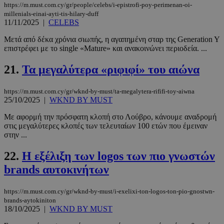
https://m.must.com.cy/gr/people/celebs/i-epistrofi-poy-perimenan-oi-
millenials-einai-ayti-tis-hilary-duff
11/11/2025
|
CELEBS
Μετά από δέκα χρόνια σιωπής, η αγαπημένη σταρ της Generation Y
επιστρέφει με το single «Mature» και ανακοινώνει περιοδεία. ...
__cf_bm
29 λεπτά 5
Cloudflare Inc.
21.
Τα μεγαλύτερα «ριφιφί» του αιώνα
δευτερόλε
.twitter.com
https://m.must.com.cy/gr/wknd-by-must/ta-megalytera-rififi-toy-aiwna
Google
25/10/2025
|
WKND BY MUST
Privacy Policy
Με αφορμή την πρόσφατη κλοπή στο Λούβρο, κάνουμε αναδρομή
στις μεγαλύτερες κλοπές των τελευταίων 100 ετών που έμειναν
στην ...
22.
Η εξέλιξη των logos των πιο γνωστών
brands αυτοκινήτων
__cf_bm
29 λεπτά 5
Cloudflare Inc.
δευτερόλε
.pexels.com
https://m.must.com.cy/gr/wknd-by-must/i-exelixi-ton-logos-ton-pio-gnostwn-
brands-aytokiniton
18/10/2025
|
WKND BY MUST