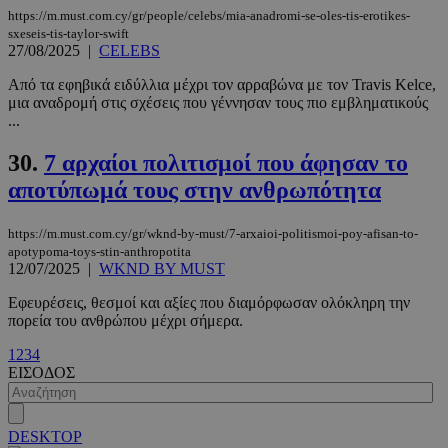
https://m.must.com.cy/gr/people/celebs/mia-anadromi-se-oles-tis-erotikes-
sxeseis-tis-taylor-swift
27/08/2025
|
CELEBS
Από τα εφηβικά ειδύλλια μέχρι τον αρραβώνα με τον Travis Kelce,
μια αναδρομή στις σχέσεις που γέννησαν τους πιο εμβληματικούς
...
30.
7 αρχαίοι πολιτισμοί που άφησαν το
αποτύπωμά τους στην ανθρωπότητα
https://m.must.com.cy/gr/wknd-by-must/7-arxaioi-politismoi-poy-afisan-to-
apotypoma-toys-stin-anthropotita
12/07/2025
|
WKND BY MUST
VISITOR_PRIVACY_METADATA
5 μήνες 4
YouTube
εβδομάδε
.youtube.com
Εφευρέσεις, θεσμοί και αξίες που διαμόρφωσαν ολόκληρη την
πορεία του ανθρώπου μέχρι σήμερα.
1
2
3
4
ΕΙΣΟΔΟΣ
DESKTOP