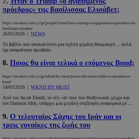
7.
Ήταν ο Trump «ο αγαπημένος
πρόεδρος» της βασίλισσας Ελισάβετ;
https://m.must.com.cy/gr/people/news/itan-o-trump-o-agapimenos-proedros-tis-
basilissas-elisabet
26/03/2026
|
NEWS
Το βιβλίο που αποκαλύπτει μια σχέση γεμάτη θαυμασμό… αλλά
όχι απαραίτητα αμοιβαίο.
8.
Ποιος θα είναι τελικά ο επόμενος Bond;
https://m.must.com.cy/gr/wknd-by-must/poios-tha-einai-teliko-o-epomenos-
bond
14/03/2026
|
WKND BY MUST
Από τον Jacob Elordi, το νέο «it» boy του Hollywood, μέχρι και
τον Damson Idris, υπάρχει μια μεγάλη συζήτηση αναφορικά με ...
9.
Ο τελευταίος Σάχης του Ιράν και οι
τρεις γυναίκες της ζωής του
https://m.must.com.cy/gr/culture/entertainment/o-teleytaios-saxis-toy-iran-kai-