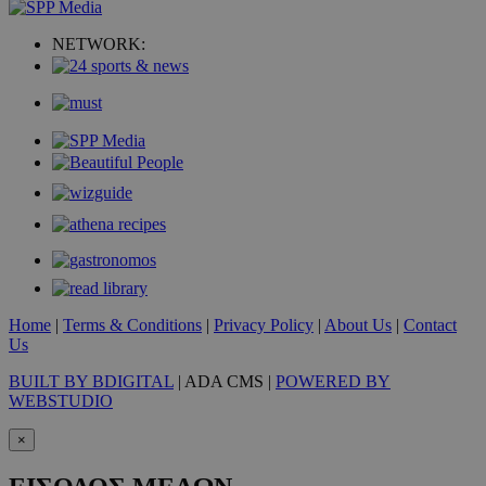
NETWORK:
takeOverCookie
www.must.com.cy
1 μέρα
Home
|
Terms & Conditions
|
Privacy Policy
|
About Us
|
Contact
Us
BUILT BY BDIGITAL
| ADA CMS |
POWERED BY
WEBSTUDIO
×