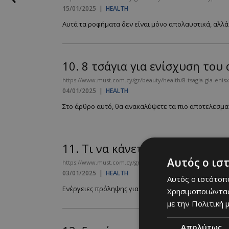
15/01/2025
|
HEALTH
Αυτά τα ροφήματα δεν είναι μόνο απολαυστικά, αλλά 
10.
8 τσάγια για ενίσχυση το
https://www.must.com.cy/gr/beauty/health/8-tsagia-gia-enisx
04/01/2025
|
HEALTH
Στο άρθρο αυτό, θα ανακαλύψετε τα πιο αποτελεσματ
11.
Τι να κάνετε αν νιώθετε ό
Αυτός ο ισ
https://www.must.com.cy/gr/beauty/health/ti-na-kanete-an-n
03/01/2025
|
HEALTH
Αυτός ο ιστότοπο
Ενέργειες πρόληψης για να προστατεύσετε τον εαυτό 
Χρησιμοποιώντας
με την Πολιτική μ
Απολύτως