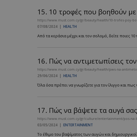
15.
10 τροφές που βοηθούν με
https://www.must.com.cy/gr/beauty/health/10-trofes-poy-bo
__cf_bm
07/08/2024
|
HEALTH
Από τα κεράσια μέχρι και τον σολομό, δείτε ποιες 10
LangCookie
16.
Πώς να αντιμετωπίσεις τον
CookieScriptConse
https://www.must.com.cy/gr/beauty/health/pws-na-antimetopi
29/06/2024
|
HEALTH
Όλα όσα πρέπει να γνωρίζετε για τον ίλιγγο και πως ν
_scc_session
PHPSESSID
17.
Πώς να βάψετε τα αυγά σα
https://www.must.com.cy/gr/culture/entertainment/pos-na-b
03/05/2024
|
ENTERTAINMENT
Το έθιμο του βαψίματος των αυγών και δημιουργικοί 