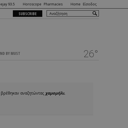
ejay 93.5
Horoscope
Pharmacies
Home
Είσοδος
SUBSCRIBE
26°
ND BY MUST
υ βρέθηκαν αναζητώντας
χαμομήλι
.