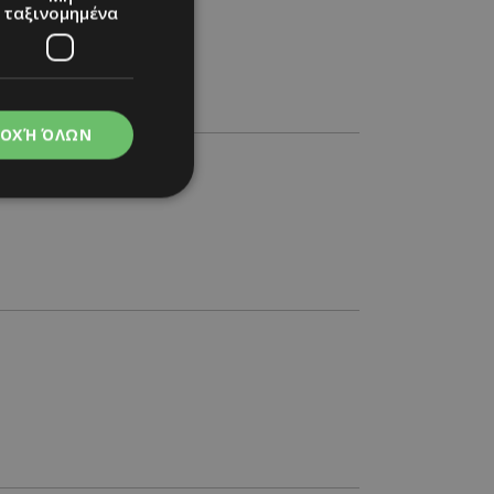
ταξινομημένα
ΟΧΉ ΌΛΩΝ
νομημένα
στη και τη
τητα cookies.
apping δηλαδή να
ημέρα στον χρήστη
ιες όπως είναι το
up και push down
ι για τη διάκριση
Αυτό είναι