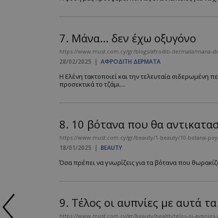
7.
Μάνα... δεν έχω οξυγόνο
https://www.must.com.cy/gr/blogs/afroditi-dermata/mana-
28/02/2025
|
ΑΦΡΟΔΙΤΗ ΔΕΡΜΑΤΑ
Η Ελένη τακτοποιεί και την τελευταία σιδερωμένη πε
προσεκτικά το τζάμι....
8.
10 βότανα που θα αντικατα
https://www.must.com.cy/gr/beauty/1-beauty/10-botana-poy-
18/01/2025
|
BEAUTY
Όσα πρέπει να γνωρίζεις για τα βότανα που θωρακίζο
9.
Τέλος οι αυπνίες με αυτά τ
https://www.must.com.cy/gr/beauty/health/telos-oi-aypnies-