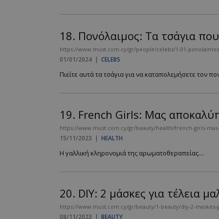
PHPSESSID
18.
Πονόλαιμος: Τα τσάγια πο
https://www.must.com.cy/gr/people/celebs/1-01-ponolaimos-ta
01/01/2024
|
CELEBS
Πιείτε αυτά τα τσάγια για να καταπολεμήσετε τον πον
VISITOR_PRIVACY
19.
French Girls: Μας αποκαλύ
https://www.must.com.cy/gr/beauty/health/french-girls-mas
15/11/2023
|
HEALTH
Η γαλλική κληρονομιά της αρωματοθεραπείας....
takeOverCookie
20.
DIY: 2 μάσκες για τέλεια μ
AdSphere-GDPR
https://www.must.com.cy/gr/beauty/1-beauty/diy-2-maskes-gi
08/11/2023
|
BEAUTY