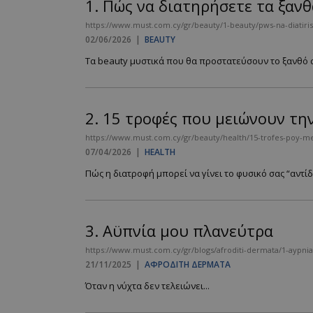
1.
Πώς να διατηρήσετε τα ξανθ
https://www.must.com.cy/gr/beauty/1-beauty/pws-na-diatirise
02/06/2026
|
BEAUTY
Τα beauty μυστικά που θα προστατεύσουν το ξανθό σα
2.
15 τροφές που μειώνουν την
https://www.must.com.cy/gr/beauty/health/15-trofes-poy-mei
07/04/2026
|
HEALTH
Πώς η διατροφή μπορεί να γίνει το φυσικό σας “αντίδ
3.
Αϋπνία μου πλανεύτρα
https://www.must.com.cy/gr/blogs/afroditi-dermata/1-aypni
21/11/2025
|
ΑΦΡΟΔΙΤΗ ΔΕΡΜΑΤΑ
Όταν η νύχτα δεν τελειώνει...