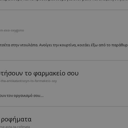
den-exo-oxygono
τσέτα στην ντουλάπα. Ανοίγει την κουρτίνα, κοιτάει έξω από το παράθυρ
στήσουν το φαρμακείο σου
tha-antikatastisoyn-to-farmakeio-soy
υν τον οργανισμό σου....
α ροφήματα
me-ayta-ta-rofimata