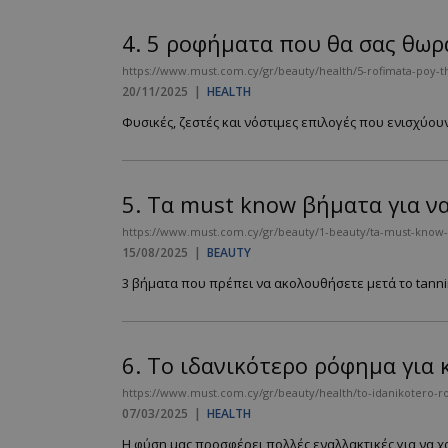
4.
5 ροφήματα που θα σας θωρα
https://www.must.com.cy/gr/beauty/health/5-rofimata-poy-th
20/11/2025
|
HEALTH
Φυσικές, ζεστές και νόστιμες επιλογές που ενισχύουν
5.
Τα must know βήματα για να
https://www.must.com.cy/gr/beauty/1-beauty/ta-must-know-bi
15/08/2025
|
BEAUTY
3 βήματα που πρέπει να ακολουθήσετε μετά το tanning
6.
Το ιδανικότερο ρόφημα για 
https://www.must.com.cy/gr/beauty/health/to-idanikotero-ro
07/03/2025
|
HEALTH
Η φύση μας προσφέρει πολλές εναλλακτικές για να χ