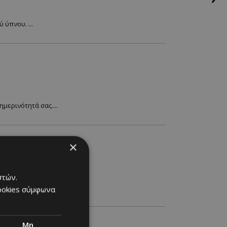
 ύπνου. ...
μερινότητά σας....
×
στών.
cookies σύμφωνα
Μη