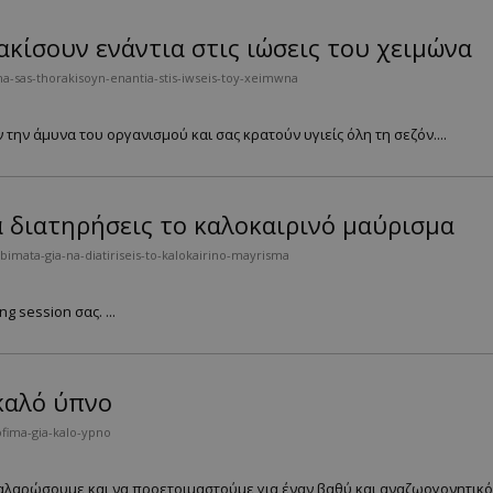
κίσουν ενάντια στις ιώσεις του χειμώνα
a-sas-thorakisoyn-enantia-stis-iwseis-toy-xeimwna
 την άμυνα του οργανισμού και σας κρατούν υγιείς όλη τη σεζόν....
 διατηρήσεις το καλοκαιρινό μαύρισμα
mata-gia-na-diatiriseis-to-kalokairino-mayrisma
 session σας. ...
καλό ύπνο
fima-gia-kalo-ypno
αλαρώσουμε και να προετοιμαστούμε για έναν βαθύ και αναζωογονητικό ύ