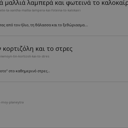
ά μαλλιά λαμπερά και φωτεινά το καλοκαίρ
te-ta-xantha-mallia-lampera-kai-foteina-to-kalokairi
ς από τον ήλιο, τη θάλασσα και το ξεθώριασμα....
 κορτιζόλη και το στρες
wnoyn-tin-kortizoli-kai-to-stres
οτο” στο καθημερινό στρες...
a-moy-planeytra