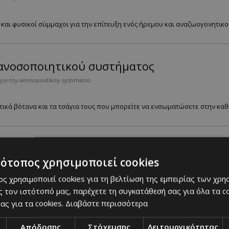
και φυσικοί σύμμαχοι για την επίτευξη ενός ήρεμου και αναζωογονητικού
υ ανοσοποιητικού συστήματος
ysi-toy-anosopoiitikoy-systimatos
ικά βότανα και τα τσάγια τους που μπορείτε να ενσωματώσετε στην καθη
τι θα αρρωστήσετε
τότοπος χρησιμοποιεί cookies
iwthete-oti-tha-arrostisete
ς χρησιμοποιεί cookies για τη βελτίωση της εμπειρίας των χρη
σας αλλά και τους γύρω σας. ...
 τον ιστότοπό μας, παρέχετε τη συγκατάθεσή σας για όλα τα 
ας για τα cookies.
Διαβάστε περισσότερα
Απόδοσης
Στόχευσης
Λειτουργικότητας