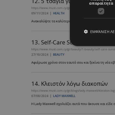
12.
5 τσάγια για καλό ύπνο
απαραίτητα
https://www.must.com.cy/gr/beauty/health/5-tsagia-gia-kalo
09/11/2024
|
HEALTH
Ανακαλύψτε τα καλύτερα βότανα και τσάγια που θα σ
ΕΜΦΆΝΙΣΗ Λ
13.
Self-Care Sunday για ομορφ
https://www.must.com.cy/gr/beauty/1-beauty/self-care-sunda
27/10/2024
|
BEAUTY
Απολύτω
Αφιέρωσε χρόνο στον εαυτό σου και ξεκίνα τη νέα εβ
Τα απολύτως απαραίτ
διαχείριση λογαρια
Ονοματεπώνυμο
14.
Κλειστόν λόγω διακοπών
PinToTopCookie
https://www.must.com.cy/gr/blogs/lady-maxwell/kleiston-lo
07/08/2024
|
LADY MAXWELL
Η Lady Maxwell σχολιάζει αυτά που άκουσε και είδε απ
__cf_bm