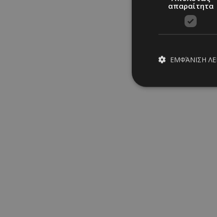
Μαρία Καραμάνου
απαραίτητα
16/09/2025
|
PARTIES
ΕΜΦΆΝΙΣΗ Λ
Απολύτω
Τα απολύτως απαραίτ
διαχείριση λογαρια
Ονοματεπώνυμο
Ποιούς είδαμε στα εγκαί
PinToTopCookie
καταστήματος Minotti
__cf_bm
Μαρία Σάββα