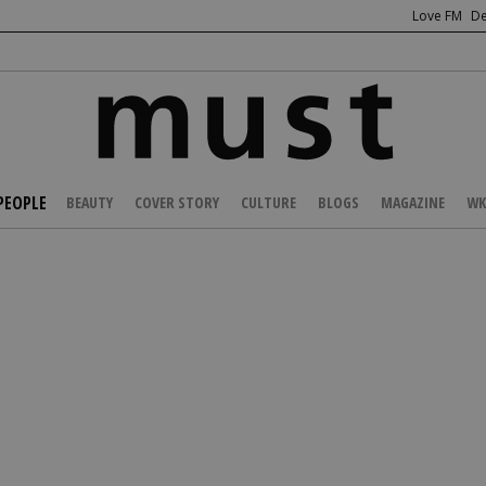
Love FM
De
PEOPLE
BEAUTY
COVER STORY
CULTURE
BLOGS
MAGAZINE
WK
/
PARTIES