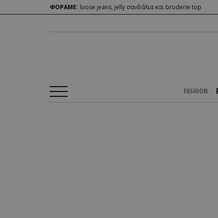
ΦΟΡΑΜΕ:
loose jeans, jelly σανδάλια και broderie top
FASHION
Αρχική Σελίδα
/
PEOPLE