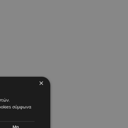
×
στών.
οιότητας
cookies σύμφωνα
Μη