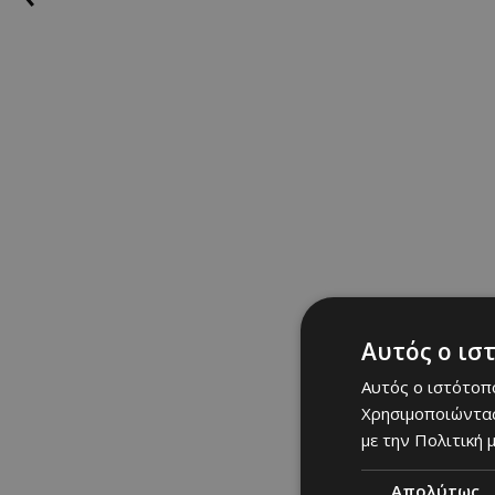
Μαρία Σάββα
28/01/2026
|
PARTIES
Αυτός ο ισ
Αυτός ο ιστότοπο
Ποιους είδαμε στο πάρτι 
Χρησιμοποιώντας
με την Πολιτική μ
Απολύτως