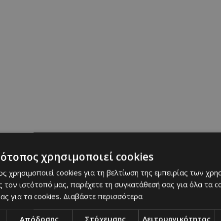
14/10/2025
|
PARTIES
τότοπος χρησιμοποιεί cookies
ς χρησιμοποιεί cookies για τη βελτίωση της εμπειρίας των χρη
του Deejay Radio 93,5
Ποιους είδαμε στα Βραβεία Π
 τον ιστότοπό μας, παρέχετε τη συγκατάθεσή σας για όλα τα 
«Γαστρονόμος» 2025
ας για τα cookies.
Διαβάστε περισσότερα
newsroom must
Απόδοσης
Στόχευσης
Λειτουργικότητας