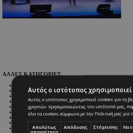
ΑΛΛΕΣ ΚΑΤΗΓΟΡΙΕΣ
FASHION
Αυτός ο ιστότοπος χρησιμοποιεί 
PEOPLE
BEAUTY
Αυτός ο ιστότοπος χρησιμοποιεί cookies για τη β
COVER STORY
χρηστών. Χρησιμοποιώντας τον ιστότοπό μας, πα
CULTURE
BLOGS
όλα τα cookies σύμφωνα με την Πολιτική μας για τ
MAGAZINE
WKND BY MUST
Απολύτως
Απόδοσης
Στόχευσης
Λει
ASTROLOGY
απαραίτητα