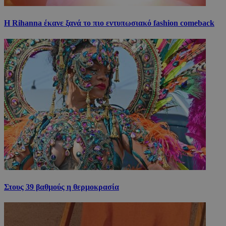
Η Rihanna έκανε ξανά το πιο εντυπωσιακό fashion comeback
Στους 39 βαθμούς η θερμοκρασία