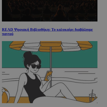
READ Ψηφιακή Βιβλιοθήκη: Το καλοκαίρι διαβάζουμε
παντού