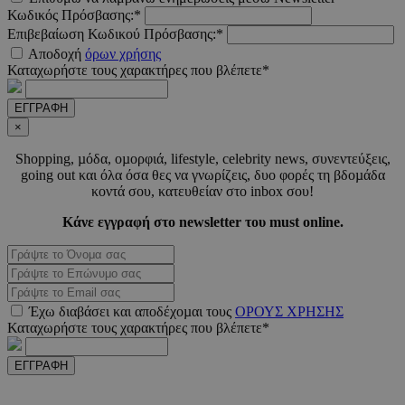
Κωδικός Πρόσβασης:*
Επιβεβαίωση Κωδικού Πρόσβασης:*
_scc_session
.entelia-
19 λεπτ
Αποδοχή
όρων χρήσης
adserver.com
δευτερό
Καταχωρήστε τους χαρακτήρες που βλέπετε*
ΕΓΓΡΑΦΗ
PHPSESSID
συνεδ
PHP.net
×
www.must.com.cy
Shopping, µόδα, οµορφιά, lifestyle, celebrity news, συνεντεύξεις,
going out και όλα όσα θες να γνωρίζεις, δυο φορές τη βδοµάδα
κοντά σου, κατευθείαν στο inbox σου!
Κάνε εγγραφή στο newsletter του must online.
Έχω διαβάσει και αποδέχοµαι τους
ΟΡΟΥΣ ΧΡΗΣΗΣ
Καταχωρήστε τους χαρακτήρες που βλέπετε*
PHPSESSID
συνεδ
PHP.net
m.must.com.cy
ΕΓΓΡΑΦΗ