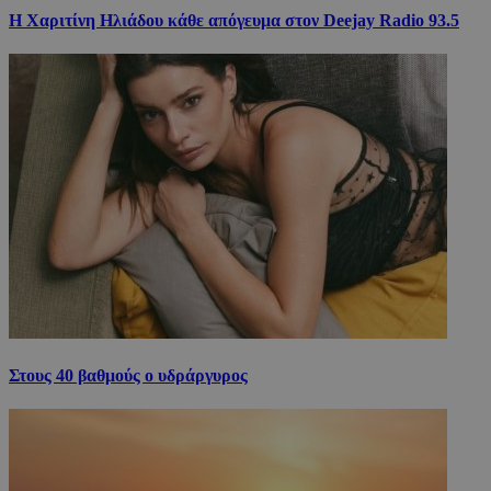
Η Χαριτίνη Ηλιάδου κάθε απόγευμα στον Deejay Radio 93.5
Στους 40 βαθμούς ο υδράργυρος