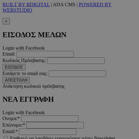
BUILT BY BDIGITAL
| ADA CMS |
POWERED BY
WEBSTUDIO
__cf_bm
29 λεπτ
Cloudflare Inc.
×
δευτερό
.twitter.com
ΕΙΣΟΔΟΣ ΜΕΛΩΝ
Google Privacy Polic
Login with Facebook
Email:
__cf_bm
29 λεπτ
Cloudflare Inc.
Κωδικός Πρόσβασης:
δευτερό
.pexels.com
ΕΙΣΟΔΟΣ
Εισάγετε το email σας:
ΑΠΟΣΤΟΛΗ
Ανάκτηση κωδικού πρόσβασης
ΝΕΑ ΕΓΓΡΑΦΗ
LangCookie
www.must.com.cy
1 εβδομ
μέρ
Login with Facebook
CookieScriptConsent
4 εβδο
CookieScript
Ονομα:*
2 μέ
www.must.com.cy
Επώνυμο:*
Email:*
Επιθυμώ να λαμβάνω ενημερώσεις μέσω Newsletter