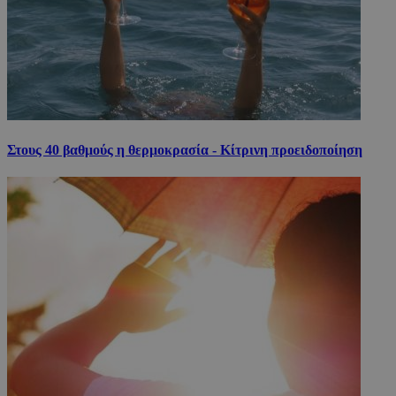
Στους 40 βαθμούς η θερμοκρασία - Κίτρινη προειδοποίηση