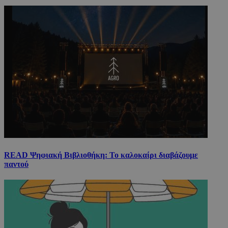
READ Ψηφιακή Βιβλιοθήκη: Το καλοκαίρι διαβάζουμε
παντού