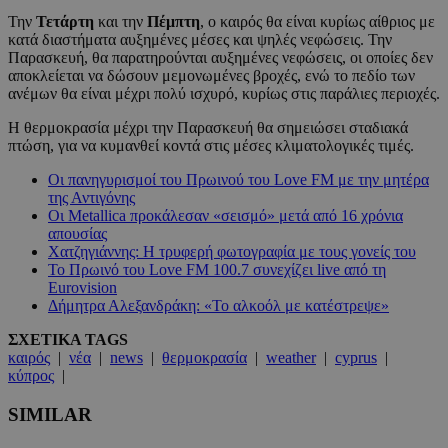
Την
Τετάρτη
και την
Πέμπτη
, ο καιρός θα είναι κυρίως αίθριος με
κατά διαστήματα αυξημένες μέσες και ψηλές νεφώσεις. Την
Παρασκευή, θα παρατηρούνται αυξημένες νεφώσεις, οι οποίες δεν
αποκλείεται να δώσουν μεμονωμένες βροχές, ενώ το πεδίο των
ανέμων θα είναι μέχρι πολύ ισχυρό, κυρίως στις παράλιες περιοχές.
Η θερμοκρασία μέχρι την Παρασκευή θα σημειώσει σταδιακά
πτώση, για να κυμανθεί κοντά στις μέσες κλιματολογικές τιμές.
Οι πανηγυρισμοί του Πρωινού του Love FM με την μητέρα
της Αντιγόνης
Οι Metallica προκάλεσαν «σεισμό» μετά από 16 χρόνια
απουσίας
Χατζηγιάννης: Η τρυφερή φωτογραφία με τους γονείς του
Το Πρωινό του Love FM 100.7 συνεχίζει live από τη
Eurovision
Δήμητρα Αλεξανδράκη: «Το αλκοόλ με κατέστρεψε»
ΣΧΕΤΙΚΑ TAGS
καιρός
|
νέα
|
news
|
θερμοκρασία
|
weather
|
cyprus
|
κύπρος
|
SIMILAR