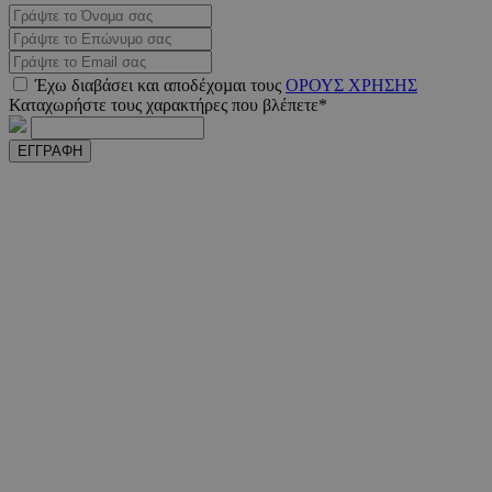
_scc_session
.entelia-
19 λεπτ
adserver.com
δευτερό
Έχω διαβάσει και αποδέχοµαι τους
ΟΡΟΥΣ ΧΡΗΣΗΣ
PHPSESSID
συνεδ
PHP.net
Καταχωρήστε τους χαρακτήρες που βλέπετε*
www.must.com.cy
ΕΓΓΡΑΦΗ
PHPSESSID
συνεδ
PHP.net
m.must.com.cy