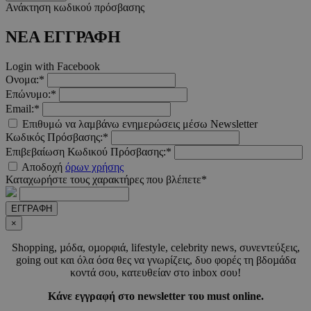
Ανάκτηση κωδικού πρόσβασης
__cf_bm
29 λεπτ
Cloudflare Inc.
δευτερό
.twitter.com
ΝΕΑ ΕΓΓΡΑΦΗ
Google Privacy Polic
Login with Facebook
Ονομα:*
Επώνυμο:*
__cf_bm
29 λεπτ
Cloudflare Inc.
δευτερό
.pexels.com
Email:*
Επιθυμώ να λαμβάνω ενημερώσεις μέσω Newsletter
Κωδικός Πρόσβασης:*
Επιβεβαίωση Κωδικού Πρόσβασης:*
Αποδοχή
όρων χρήσης
Καταχωρήστε τους χαρακτήρες που βλέπετε*
LangCookie
www.must.com.cy
1 εβδομ
μέρ
ΕΓΓΡΑΦΗ
×
CookieScriptConsent
4 εβδο
CookieScript
2 μέ
www.must.com.cy
Shopping, µόδα, οµορφιά, lifestyle, celebrity news, συνεντεύξεις,
going out και όλα όσα θες να γνωρίζεις, δυο φορές τη βδοµάδα
κοντά σου, κατευθείαν στο inbox σου!
Κάνε εγγραφή στο newsletter του must online.