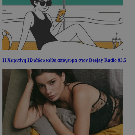
Η Χαριτίνη Ηλιάδου κάθε απόγευμα στον Deejay Radio 93.5