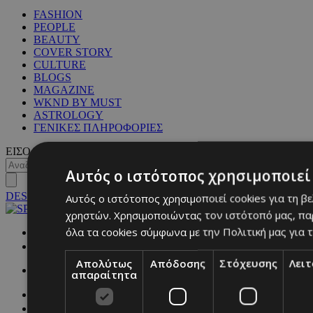
FASHION
PEOPLE
BEAUTY
COVER STORY
CULTURE
BLOGS
MAGAZINE
WKND BY MUST
ASTROLOGY
ΓΕΝΙΚΕΣ ΠΛΗΡΟΦΟΡΙΕΣ
ΕΙΣΟΔΟΣ
Αυτός ο ιστότοπος χρησιμοποιεί 
DESKTOP
Αυτός ο ιστότοπος χρησιμοποιεί cookies για τη β
χρηστών. Χρησιμοποιώντας τον ιστότοπό μας, πα
όλα τα cookies σύμφωνα με την Πολιτική μας για τ
NETWORK:
Απολύτως
Απόδοσης
Στόχευσης
Λει
απαραίτητα