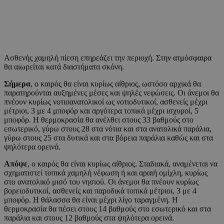
Ασθενής χαμηλή πίεση επηρεάζει την περιοχή. Στην ατμόσφαιρα
θα αιωρείται κατά διαστήματα σκόνη.
Σήμερα
, ο καιρός θα είναι κυρίως αίθριος, ωστόσο αρχικά θα
παρατηρούνται αυξημένες μέσες και ψηλές νεφώσεις. Οι άνεμοι θα
πνέουν κυρίως νοτιοανατολικοί ως νοτιοδυτικοί, ασθενείς μέχρι
μέτριοι, 3 με 4 μποφόρ και αργότερα τοπικά μέχρι ισχυροί, 5
μποφόρ. Η θερμοκρασία θα ανέλθει στους 33 βαθμούς στο
εσωτερικό, γύρω στους 28 στα νότια και στα ανατολικά παράλια,
γύρω στους 25 στα δυτικά και στα βόρεια παράλια καθώς και στα
ψηλότερα ορεινά.
Απόψε
, ο καιρός θα είναι κυρίως αίθριος. Σταδιακά, αναμένεται να
σχηματιστεί τοπικά χαμηλή νέφωση ή και αραιή ομίχλη, κυρίως
στο ανατολικό μισό του νησιού. Οι άνεμοι θα πνέουν κυρίως
βορειοδυτικοί, ασθενείς και παροδικά τοπικά μέτριοι, 3 με 4
μποφόρ. Η θάλασσα θα είναι μέχρι λίγο ταραγμένη. Η
θερμοκρασία θα πέσει στους 14 βαθμούς στο εσωτερικό και στα
παράλια και στους 12 βαθμούς στα ψηλότερα ορεινά.