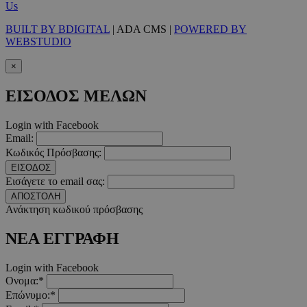
Us
Τα απολύτως απαραίτητα cookies επιτρέπουν βασικές λειτουργ
BUILT BY BDIGITAL
| ADA CMS |
POWERED BY
χρήστη και τη διαχείριση λογαριασμού. Ο ιστότοπος δεν μπορε
WEBSTUDIO
απολύτως απαραίτητα cookies.
Προμηθευτής
/
×
Ονοματεπώνυμο
Λήξ
Πεδίο
ΕΙΣΟΔΟΣ ΜΕΛΩΝ
PinToTopCookie
www.must.com.cy
12 ώ
Login with Facebook
Email:
Κωδικός Πρόσβασης:
ΕΙΣΟΔΟΣ
Εισάγετε το email σας:
__cf_bm
29 λεπτ
Cloudflare Inc.
δευτερό
.twitter.com
ΑΠΟΣΤΟΛΗ
Ανάκτηση κωδικού πρόσβασης
Google Privacy Polic
ΝΕΑ ΕΓΓΡΑΦΗ
Login with Facebook
__cf_bm
29 λεπτ
Cloudflare Inc.
Ονομα:*
δευτερό
.pexels.com
Επώνυμο:*