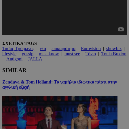
ΣΧΕΤΙΚΑ TAGS
Τάσος Τρύφωνος
|
νέα
|
επικαιρότητα
|
Eurovision
|
showbiz
|
lifestyle
|
gossip
|
must know
|
must see
|
Τόνια
|
Tonia Buxton
|
Antigoni
|
JALLA
SIMILAR
Zendaya & Tom Holland: Το γαμήλιο ιδιωτικό πάρτι στην
αγγλική εξοχή