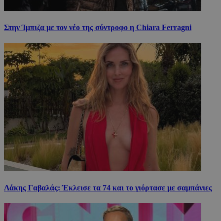
Στην Ίμπιζα με τον νέο της σύντροφο η Chiara Ferragni
Λάκης Γαβαλάς: Έκλεισε τα 74 και το γιόρτασε με σαμπάνιες