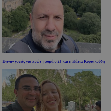
Έγιναν γονείς για πρώτη φορά ο 2J και η Κάτια Κυριακούδη