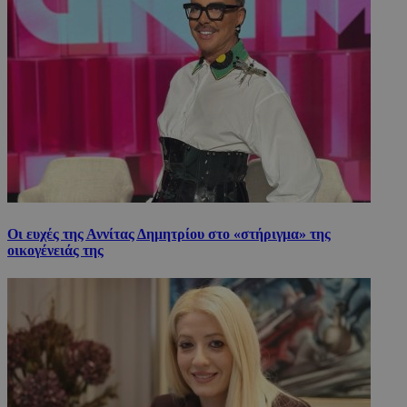
Οι ευχές της Αννίτας Δημητρίου στο «στήριγμα» της
οικογένειάς της