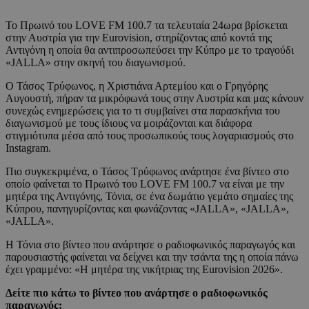
Το Πρωινό του LOVE FM 100.7 τα τελευταία 24ωρα βρίσκεται
στην Αυστρία για την Eurovision, στηρίζοντας από κοντά της
Αντιγόνη η οποία θα αντιπροσωπεύσει την Κύπρο με το τραγούδι
«JALLA» στην σκηνή του διαγωνισμού.
Ο Τάσος Τρύφωνος, η Χριστιάνα Αρτεμίου και ο Γρηγόρης
Αυγουστή, πήραν τα μικρόφωνά τους στην Αυστρία και μας κάνουν
συνεχώς ενημερώσεις για το τι συμβαίνει στα παρασκήνια του
διαγωνισμού με τους ίδιους να μοιράζονται και διάφορα
στιγμιότυπα μέσα από τους προσωπικούς τους λογαριασμούς στο
Instagram.
Πιο συγκεκριμένα, ο Τάσος Τρύφωνος ανάρτησε ένα βίντεο στο
οποίο φαίνεται το Πρωινό του LOVE FM 100.7 να είναι με την
μητέρα της Αντιγόνης, Τόνια, σε ένα δωμάτιο γεμάτο σημαίες της
Κύπρου, πανηγυρίζοντας και φωνάζοντας «JALLA», «JALLA»,
«JALLA».
Η Τόνια στο βίντεο που ανάρτησε ο ραδιοφωνικός παραγωγός και
παρουσιαστής φαίνεται να δείχνει και την τσάντα της η οποία πάνω
έχει γραμμένο: «Η μητέρα της νικήτριας της Eurovision 2026».
Δείτε πιο κάτω το βίντεο που ανάρτησε ο ραδιοφωνικός
παραγωγός: