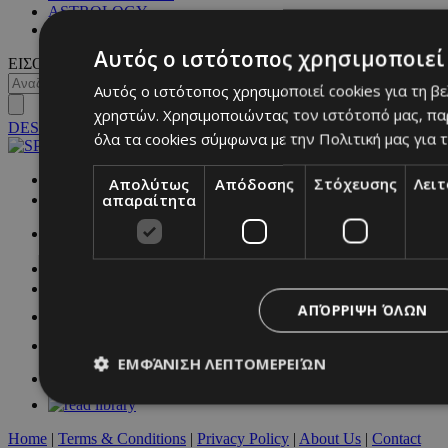
ASTROLOGY
ΓΕΝΙΚΕΣ ΠΛΗΡΟΦΟΡΙΕΣ
Αυτός ο ιστότοπος χρησιμοποιεί 
ΕΙΣΟΔΟΣ
Αυτός ο ιστότοπος χρησιμοποιεί cookies για τη β
χρηστών. Χρησιμοποιώντας τον ιστότοπό μας, πα
DESKTOP
όλα τα cookies σύμφωνα με την Πολιτική μας για τ
NETWORK:
Απολύτως
Απόδοσης
Στόχευσης
Λει
απαραίτητα
ΑΠΌΡΡΙΨΗ ΌΛΩΝ
ΕΜΦΆΝΙΣΗ ΛΕΠΤΟΜΕΡΕΙΏΝ
Home
|
Terms & Conditions
|
Privacy Policy
|
About Us
|
Contact
Απολύτως απαραίτητα
Απόδοσης
Στόχευσης
Λ