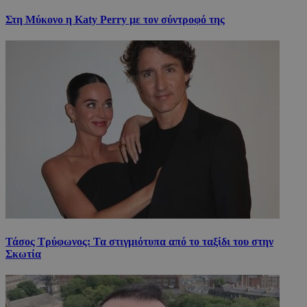
Στη Μύκονο η Katy Perry με τον σύντροφό της
Τάσος Τρύφωνος: Τα στιγμιότυπα από το ταξίδι του στην
Σκωτία