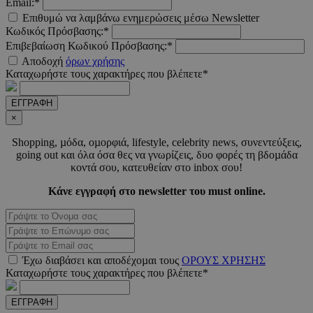
Email:*
Επιθυμώ να λαμβάνω ενημερώσεις μέσω Newsletter
Κωδικός Πρόσβασης:*
Επιβεβαίωση Κωδικού Πρόσβασης:*
LangCookie
www.must.com.cy
1 εβδομ
Αποδοχή
όρων χρήσης
μέρ
Καταχωρήστε τους χαρακτήρες που βλέπετε*
CookieScriptConsent
4 εβδο
CookieScript
2 μέ
www.must.com.cy
ΕΓΓΡΑΦΗ
×
Shopping, µόδα, οµορφιά, lifestyle, celebrity news, συνεντεύξεις,
going out και όλα όσα θες να γνωρίζεις, δυο φορές τη βδοµάδα
κοντά σου, κατευθείαν στο inbox σου!
_scc_session
.entelia-
19 λεπτ
adserver.com
δευτερό
Κάνε εγγραφή στο newsletter του must online.
PHPSESSID
συνεδ
PHP.net
www.must.com.cy
Έχω διαβάσει και αποδέχοµαι τους
ΟΡΟΥΣ ΧΡΗΣΗΣ
Καταχωρήστε τους χαρακτήρες που βλέπετε*
ΕΓΓΡΑΦΗ