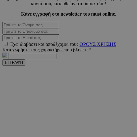
_scc_session
.entelia-
19 λεπτ
κοντά σου, κατευθείαν στο inbox σου!
adserver.com
δευτερό
Κάνε εγγραφή στο newsletter του must online.
PHPSESSID
συνεδ
PHP.net
www.must.com.cy
Έχω διαβάσει και αποδέχοµαι τους
ΟΡΟΥΣ ΧΡΗΣΗΣ
Καταχωρήστε τους χαρακτήρες που βλέπετε*
ΕΓΓΡΑΦΗ
PHPSESSID
συνεδ
PHP.net
m.must.com.cy