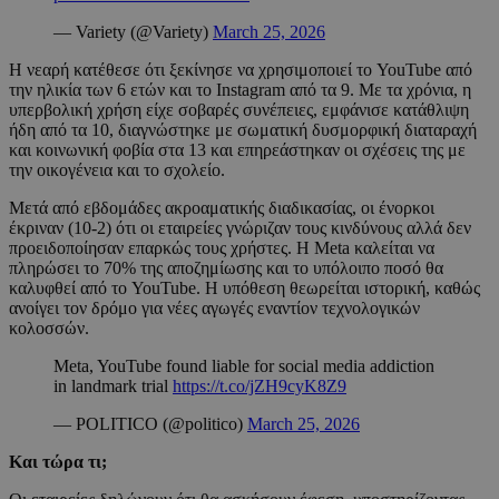
— Variety (@Variety)
March 25, 2026
Η νεαρή κατέθεσε ότι ξεκίνησε να χρησιμοποιεί το YouTube από
την ηλικία των 6 ετών και το Instagram από τα 9. Με τα χρόνια, η
υπερβολική χρήση είχε σοβαρές συνέπειες, εμφάνισε κατάθλιψη
ήδη από τα 10, διαγνώστηκε με σωματική δυσμορφική διαταραχή
και κοινωνική φοβία στα 13 και επηρεάστηκαν οι σχέσεις της με
την οικογένεια και το σχολείο.
Μετά από εβδομάδες ακροαματικής διαδικασίας, οι ένορκοι
έκριναν (10-2) ότι οι εταιρείες γνώριζαν τους κινδύνους αλλά δεν
προειδοποίησαν επαρκώς τους χρήστες. Η Meta καλείται να
πληρώσει το 70% της αποζημίωσης και το υπόλοιπο ποσό θα
καλυφθεί από το YouTube. Η υπόθεση θεωρείται ιστορική, καθώς
ανοίγει τον δρόμο για νέες αγωγές εναντίον τεχνολογικών
κολοσσών.
Meta, YouTube found liable for social media addiction
in landmark trial
https://t.co/jZH9cyK8Z9
— POLITICO (@politico)
March 25, 2026
Και τώρα τι;