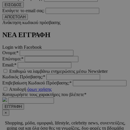
__cf_bm
29 λεπτ
Cloudflare Inc.
ΕΙΣΟΔΟΣ
δευτερό
.twitter.com
Εισάγετε το email σας:
ΑΠΟΣΤΟΛΗ
Google Privacy Polic
Ανάκτηση κωδικού πρόσβασης
ΝΕΑ ΕΓΓΡΑΦΗ
__cf_bm
29 λεπτ
Cloudflare Inc.
δευτερό
.pexels.com
Login with Facebook
Ονομα:*
Επώνυμο:*
Email:*
Επιθυμώ να λαμβάνω ενημερώσεις μέσω Newsletter
Κωδικός Πρόσβασης:*
LangCookie
www.must.com.cy
1 εβδομ
μέρ
Επιβεβαίωση Κωδικού Πρόσβασης:*
Αποδοχή
όρων χρήσης
CookieScriptConsent
4 εβδο
CookieScript
Καταχωρήστε τους χαρακτήρες που βλέπετε*
2 μέ
www.must.com.cy
ΕΓΓΡΑΦΗ
×
Shopping, µόδα, οµορφιά, lifestyle, celebrity news, συνεντεύξεις,
going out και όλα όσα θες να γνωρίζεις, δυο φορές τη βδοµάδα