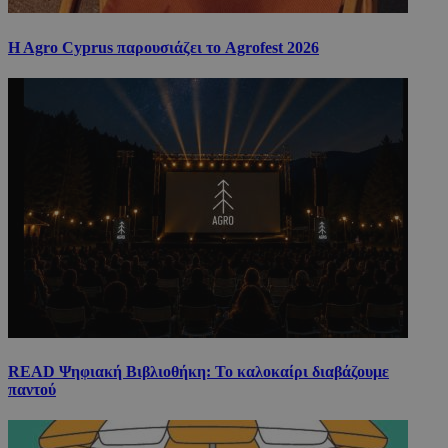
H Agro Cyprus παρουσιάζει το Agrofest 2026
READ Ψηφιακή Βιβλιοθήκη: Το καλοκαίρι διαβάζουμε
παντού