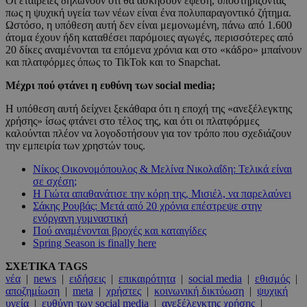
Οι εταιρείες δηλώνουν ότι θα ασκήσουν έφεση, υποστηρίζοντας
πως η ψυχική υγεία των νέων είναι ένα πολυπαραγοντικό ζήτημα.
Ωστόσο, η υπόθεση αυτή δεν είναι μεμονωμένη, πάνω από 1.600
άτομα έχουν ήδη καταθέσει παρόμοιες αγωγές, περισσότερες από
20 δίκες αναμένονται τα επόμενα χρόνια και στο «κάδρο» μπαίνουν
και πλατφόρμες όπως το TikTok και το Snapchat.
Μέχρι πού φτάνει η ευθύνη των social media;
Η υπόθεση αυτή δείχνει ξεκάθαρα ότι η εποχή της «ανεξέλεγκτης
χρήσης» ίσως φτάνει στο τέλος της, και ότι οι πλατφόρμες
καλούνται πλέον να λογοδοτήσουν για τον τρόπο που σχεδιάζουν
την εμπειρία των χρηστών τους.
Νίκος Οικονομόπουλος & Μελίνα Νικολαΐδη: Τελικά είναι
σε σχέση;
Η Γιώτα απαθανάτισε την κόρη της, Μισιέλ, να παρελαύνει
Σάκης Ρουβάς: Μετά από 20 χρόνια επέστρεψε στην
ενόργανη γυμναστική
Πού αναμένονται βροχές και καταιγίδες
Spring Season is finally here
ΣΧΕΤΙΚΑ TAGS
νέα
|
news
|
ειδήσεις
|
επικαιρότητα
|
social media
|
εθισμός
|
αποζημίωση
|
meta
|
χρήστες
|
κοινωνική δικτύωση
|
ψυχική
υγεία
|
ευθύνη των social media
|
ανεξέλεγκτης χρήσης
|