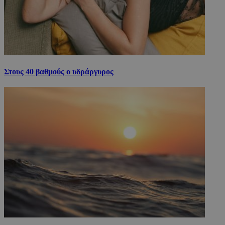
Στους 40 βαθμούς ο υδράργυρος