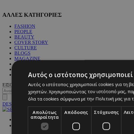
ΑΛΛΕΣ ΚΑΤΗΓΟΡΙΕΣ
FASHION
PEOPLE
BEAUTY
COVER STORY
CULTURE
BLOGS
MAGAZINE
WKND BY MUST
ASTROLOGY
Αυτός ο ιστότοπος χρησιμοποιεί 
ΓΕΝΙΚΕΣ ΠΛΗΡΟΦΟΡΙΕΣ
Αυτός ο ιστότοπος χρησιμοποιεί cookies για τη β
ΕΙΣΟΔΟΣ
χρηστών. Χρησιμοποιώντας τον ιστότοπό μας, πα
όλα τα cookies σύμφωνα με την Πολιτική μας για τ
DESKTOP
Απολύτως
Απόδοσης
Στόχευσης
Λει
απαραίτητα
NETWORK: