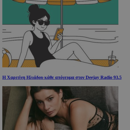
Η Χαριτίνη Ηλιάδου κάθε απόγευμα στον Deejay Radio 93.5