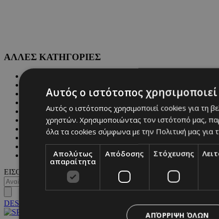
ΑΛΛΕΣ ΚΑΤΗΓΟΡΙΕΣ
FASHION
PEOPLE
Αυτός ο ιστότοπος χρησιμοποιεί 
BEAUTY
COVER STORY
Αυτός ο ιστότοπος χρησιμοποιεί cookies για τη β
CULTURE
χρηστών. Χρησιμοποιώντας τον ιστότοπό μας, πα
BLOGS
MAGAZINE
όλα τα cookies σύμφωνα με την Πολιτική μας για τ
WKND BY MUST
ASTROLOGY
Απολύτως
Απόδοσης
Στόχευσης
Λει
ΓΕΝΙΚΕΣ ΠΛΗΡΟΦΟΡΙΕΣ
απαραίτητα
ΕΙΣΟΔΟΣ
DESKTOP
ΑΠΌΡΡΙΨΗ ΌΛΩΝ