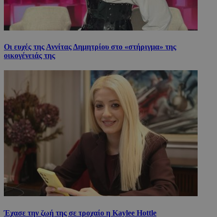
Οι ευχές της Αννίτας Δημητρίου στο «στήριγμα» της
οικογένειάς της
Έχασε την ζωή της σε τροχαίο η Kaylee Hottle