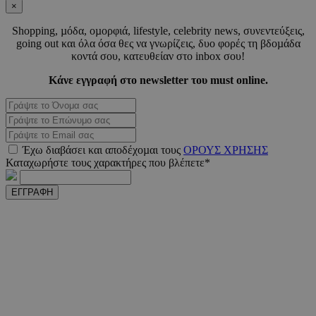
×
PHPSESSID
συνεδ
PHP.net
www.must.com.cy
Shopping, µόδα, οµορφιά, lifestyle, celebrity news, συνεντεύξεις,
going out και όλα όσα θες να γνωρίζεις, δυο φορές τη βδοµάδα
κοντά σου, κατευθείαν στο inbox σου!
Κάνε εγγραφή στο newsletter του must online.
Έχω διαβάσει και αποδέχοµαι τους
ΟΡΟΥΣ ΧΡΗΣΗΣ
Καταχωρήστε τους χαρακτήρες που βλέπετε*
PHPSESSID
συνεδ
PHP.net
m.must.com.cy
ΕΓΓΡΑΦΗ