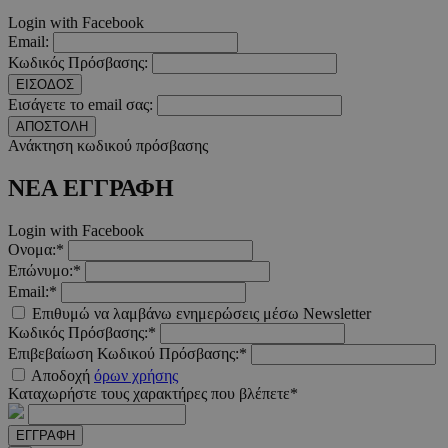
Google Privacy Polic
Login with Facebook
Email:
Κωδικός Πρόσβασης:
__cf_bm
29 λεπτ
Cloudflare Inc.
ΕΙΣΟΔΟΣ
δευτερό
.pexels.com
Εισάγετε το email σας:
ΑΠΟΣΤΟΛΗ
Ανάκτηση κωδικού πρόσβασης
ΝΕΑ ΕΓΓΡΑΦΗ
LangCookie
www.must.com.cy
1 εβδομ
μέρ
Login with Facebook
Ονομα:*
CookieScriptConsent
4 εβδο
CookieScript
Επώνυμο:*
2 μέ
www.must.com.cy
Email:*
Επιθυμώ να λαμβάνω ενημερώσεις μέσω Newsletter
Κωδικός Πρόσβασης:*
Επιβεβαίωση Κωδικού Πρόσβασης:*
Αποδοχή
όρων χρήσης
_scc_session
.entelia-
19 λεπτ
Καταχωρήστε τους χαρακτήρες που βλέπετε*
adserver.com
δευτερό
ΕΓΓΡΑΦΗ