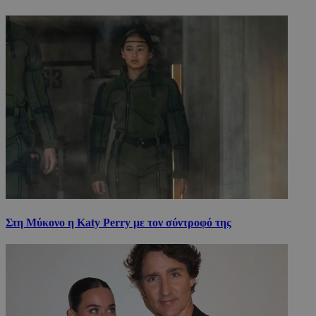
Στη Μύκονο η Katy Perry με τον σύντροφό της