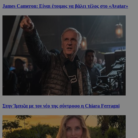
James Cameron: Είναι έτοιμος να βάλει τέλος στο «Avatar»
Στην Ίμπιζα με τον νέο της σύντροφο η Chiara Ferragni