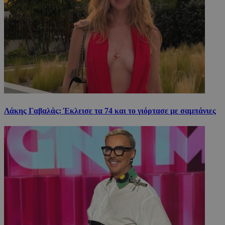
Λάκης Γαβαλάς: Έκλεισε τα 74 και το γιόρτασε με σαμπάνιες