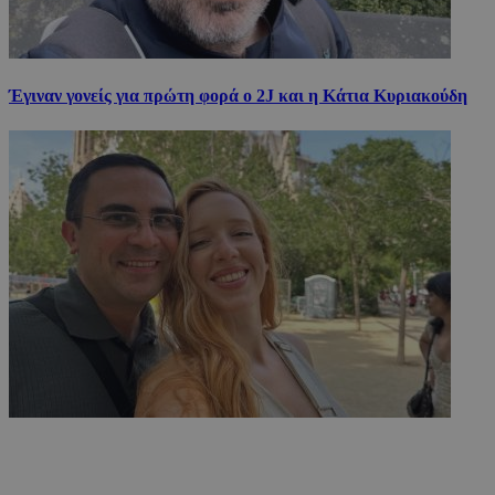
Έγιναν γονείς για πρώτη φορά ο 2J και η Κάτια Κυριακούδη