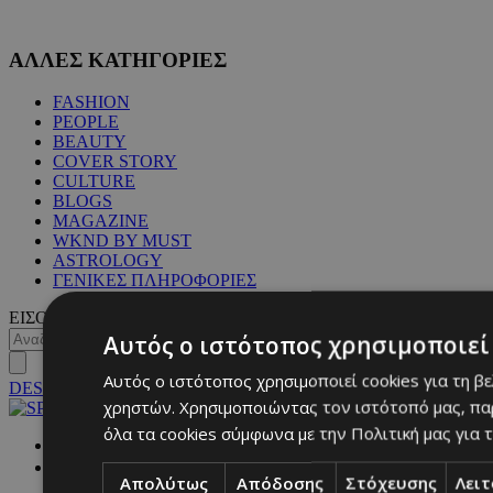
ΑΛΛΕΣ ΚΑΤΗΓΟΡΙΕΣ
FASHION
PEOPLE
BEAUTY
COVER STORY
CULTURE
BLOGS
MAGAZINE
WKND BY MUST
ASTROLOGY
ΓΕΝΙΚΕΣ ΠΛΗΡΟΦΟΡΙΕΣ
ΕΙΣΟΔΟΣ
Αυτός ο ιστότοπος χρησιμοποιεί 
Αυτός ο ιστότοπος χρησιμοποιεί cookies για τη β
DESKTOP
χρηστών. Χρησιμοποιώντας τον ιστότοπό μας, πα
όλα τα cookies σύμφωνα με την Πολιτική μας για τ
NETWORK:
Απολύτως
Απόδοσης
Στόχευσης
Λει