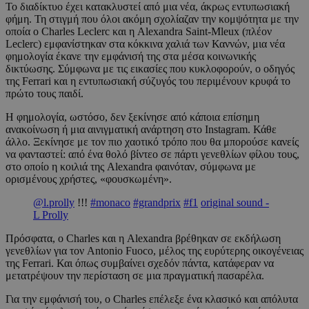
Το διαδίκτυο έχει κατακλυστεί από μια νέα, άκρως εντυπωσιακή
φήμη. Τη στιγμή που όλοι ακόμη σχολίαζαν την κομψότητα με την
οποία ο Charles Leclerc και η Alexandra Saint-Mleux (πλέον
Leclerc) εμφανίστηκαν στα κόκκινα χαλιά των Καννών, μια νέα
φημολογία έκανε την εμφάνισή της στα μέσα κοινωνικής
δικτύωσης. Σύμφωνα με τις εικασίες που κυκλοφορούν, ο οδηγός
της Ferrari και η εντυπωσιακή σύζυγός του περιμένουν κρυφά το
πρώτο τους παιδί.
Η φημολογία, ωστόσο, δεν ξεκίνησε από κάποια επίσημη
ανακοίνωση ή μια αινιγματική ανάρτηση στο Instagram. Κάθε
άλλο. Ξεκίνησε με τον πιο χαοτικό τρόπο που θα μπορούσε κανείς
να φανταστεί: από ένα θολό βίντεο σε πάρτι γενεθλίων φίλου τους,
στο οποίο η κοιλιά της Alexandra φαινόταν, σύμφωνα με
ορισμένους χρήστες, «φουσκωμένη».
@l.prolly
!!!
#monaco
#grandprix
#f1
original sound -
L Prolly
Πρόσφατα, ο Charles και η Alexandra βρέθηκαν σε εκδήλωση
γενεθλίων για τον Antonio Fuoco, μέλος της ευρύτερης οικογένειας
της Ferrari. Και όπως συμβαίνει σχεδόν πάντα, κατάφεραν να
μετατρέψουν την περίσταση σε μια πραγματική πασαρέλα.
Για την εμφάνισή του, ο Charles επέλεξε ένα κλασικό και απόλυτα