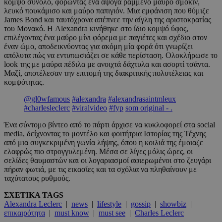
κομψό σύνολο, φορώντας ένα άψογα ραμμένο μαύρο σμόκιν,
λευκό πουκάμισο και μαύρο παπιγιόν. Μια εμφάνιση που θύμιζε
James Bond και ταυτόχρονα απέπνεε την αίγλη της αριστοκρατίας
του Μονακό. Η Alexandra κινήθηκε στο ίδιο κομψό ύφος,
επιλέγοντας ένα μαύρο μίνι φόρεμα με παγιέτες και σχέδιο στον
έναν ώμο, αποδεικνύοντας για ακόμη μία φορά ότι γνωρίζει
απόλυτα πώς να εντυπωσιάζει σε κάθε περίσταση. Ολοκλήρωσε το
look της με μαύρα πέδιλα με ανοιχτά δάχτυλα και ασορτί τσάντα.
Μαζί, αποτέλεσαν την επιτομή της διακριτικής πολυτέλειας και
κομψότητας.
@gl0wfamous
#alexandra
#alexandrasaintmleux
#charlesleclerc
#viralvideo
#fyp
som original - .
Ένα σύντομο βίντεο από το πάρτι άρχισε να κυκλοφορεί στα social
media, δείχνοντας το μοντέλο και φοιτήτρια Ιστορίας της Τέχνης
από μια συγκεκριμένη γωνία λήψης, όπου η κοιλιά της έμοιαζε
ελαφρώς πιο στρογγυλεμένη. Μέσα σε λίγες μόλις ώρες, οι
σελίδες θαυμαστών και οι λογαριασμοί αφιερωμένοι στο ζευγάρι
πήραν φωτιά, με τις εικασίες και τα σχόλια να πληθαίνουν με
ταχύτατους ρυθμούς.
ΣΧΕΤΙΚΑ TAGS
Alexandra Leclerc
|
news
|
lifestyle
|
gossip
|
showbiz
|
επικαιρότητα
|
must know
|
must see
|
Charles Leclerc