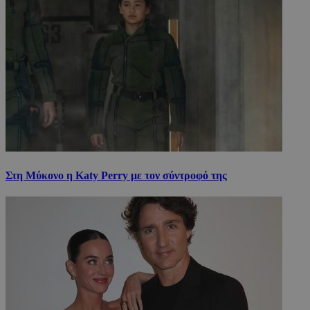
Στη Μύκονο η Katy Perry με τον σύντροφό της