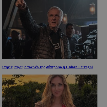
Στην Ίμπιζα με τον νέο της σύντροφο η Chiara Ferragni