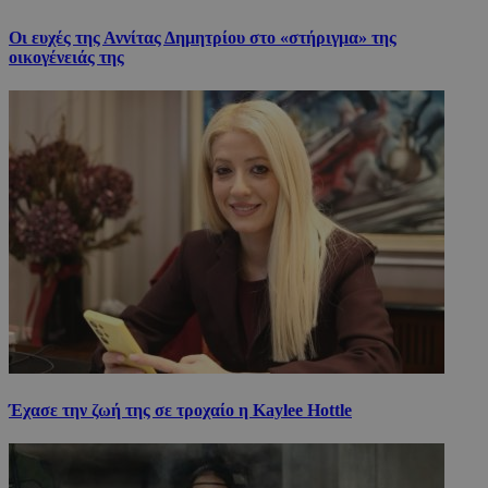
Οι ευχές της Αννίτας Δημητρίου στο «στήριγμα» της
οικογένειάς της
Έχασε την ζωή της σε τροχαίο η Kaylee Hottle