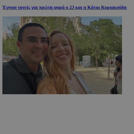
Έγιναν γονείς για πρώτη φορά ο 2J και η Κάτια Κυριακούδη