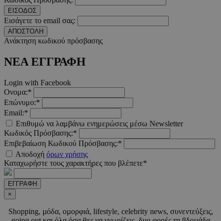
ΕΙΣΟΔΟΣ
Εισάγετε το email σας:
ΑΠΟΣΤΟΛΗ
__cf_bm
29 λεπτ
Cloudflare Inc.
Ανάκτηση κωδικού πρόσβασης
δευτερό
.twitter.com
ΝΕΑ ΕΓΓΡΑΦΗ
Google Privacy Polic
Login with Facebook
Ονομα:*
__cf_bm
29 λεπτ
Cloudflare Inc.
Επώνυμο:*
δευτερό
.pexels.com
Email:*
Επιθυμώ να λαμβάνω ενημερώσεις μέσω Newsletter
Κωδικός Πρόσβασης:*
Επιβεβαίωση Κωδικού Πρόσβασης:*
Αποδοχή
όρων χρήσης
LangCookie
www.must.com.cy
1 εβδομ
Καταχωρήστε τους χαρακτήρες που βλέπετε*
μέρ
ΕΓΓΡΑΦΗ
CookieScriptConsent
4 εβδο
CookieScript
×
2 μέ
www.must.com.cy
Shopping, µόδα, οµορφιά, lifestyle, celebrity news, συνεντεύξεις,
going out και όλα όσα θες να γνωρίζεις, δυο φορές τη βδοµάδα