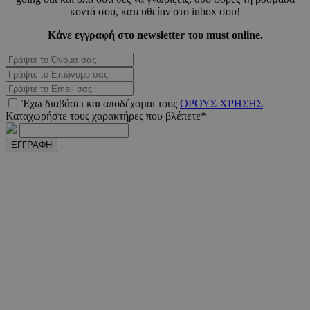
κοντά σου, κατευθείαν στο inbox σου!
Κάνε εγγραφή στο newsletter του must online.
_scc_session
.entelia-
19 λεπτ
adserver.com
δευτερό
Έχω διαβάσει και αποδέχοµαι τους
ΟΡΟΥΣ ΧΡΗΣΗΣ
PHPSESSID
συνεδ
PHP.net
www.must.com.cy
Καταχωρήστε τους χαρακτήρες που βλέπετε*
ΕΓΓΡΑΦΗ
PHPSESSID
συνεδ
PHP.net
m.must.com.cy