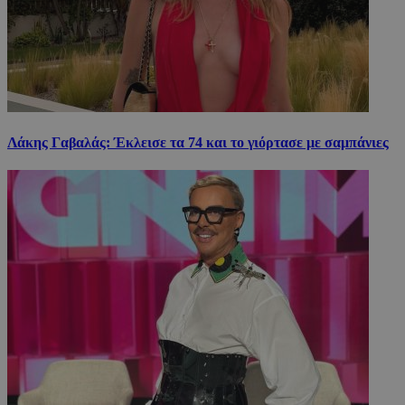
Λάκης Γαβαλάς: Έκλεισε τα 74 και το γιόρτασε με σαμπάνιες