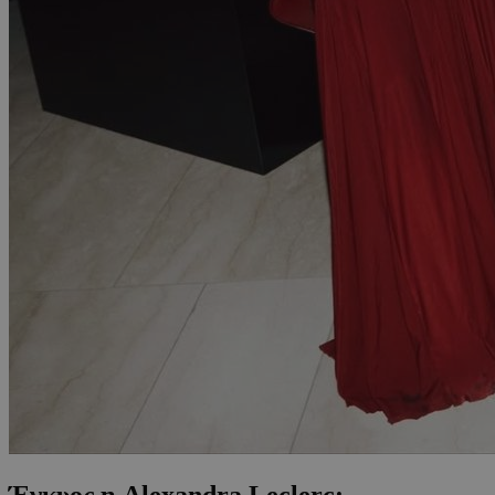
Έγκυος η Alexandra Leclerc;