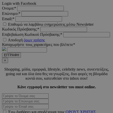
Login with Facebook
Ονομα:*
Επώνυμο:*
Email:*
Επιθυμώ να λαμβάνω ενημερώσεις μέσω Newsletter
Κωδικός Πρόσβασης:*
Επιβεβαίωση Κωδικού Πρόσβασης:*
Αποδοχή
όρων χρήσης
Καταχωρήστε τους χαρακτήρες που βλέπετε*
PHPSESSID
συνεδ
PHP.net
ΕΓΓΡΑΦΗ
m.must.com.cy
×
Shopping, µόδα, οµορφιά, lifestyle, celebrity news, συνεντεύξεις,
going out και όλα όσα θες να γνωρίζεις, δυο φορές τη βδοµάδα
κοντά σου, κατευθείαν στο inbox σου!
Κάνε εγγραφή στο newsletter του must online.
VISITOR_PRIVACY_METADATA
5 μήνε
YouTube
Έχω διαβάσει και αποδέχοµαι τους
ΟΡΟΥΣ ΧΡΗΣΗΣ