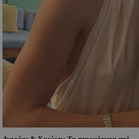
Αντρέας & Σιμώνη: Τα στιγμιότυπα από