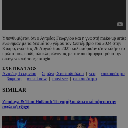
Υπενθυμίζεται ότι ο Αντρέας Γεωργίου και η γνωστή make-up artist
ενώθηκαν με τα δεσμά του γάμου τον Σεπτέμβριο του 2024 στην
Κύπρο, ενώ στις 26 Αυγούστου 2025 καλωσόρισαν στον κόσμο το
πρώτο τους παιδί, ολοκληρώνοντας με τον πιο όμορφο τρόπο την
οικογενειακή τους ευτυχία.
ΣΧΕΤΙΚΑ TAGS
Αντρέας Γεωργίου
|
Σιμώνη Χριστοδούλου
|
νέα
|
επικαιρότητα
|
βάφτιση
|
must know
|
must see
|
επικαιρότητα
SIMILAR
Zendaya & Tom Holland: Το γαμήλιο ιδιωτικό πάρτι στην
αγγλική εξοχή