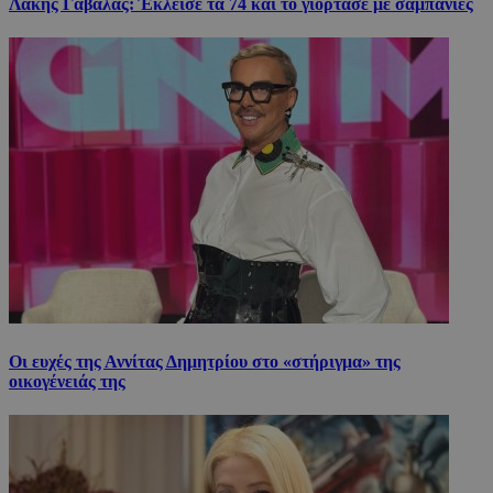
Λάκης Γαβαλάς: Έκλεισε τα 74 και το γιόρτασε με σαμπάνιες
Οι ευχές της Αννίτας Δημητρίου στο «στήριγμα» της
οικογένειάς της