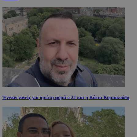
Έγιναν γονείς για πρώτη φορά ο 2J και η Κάτια Κυριακούδη