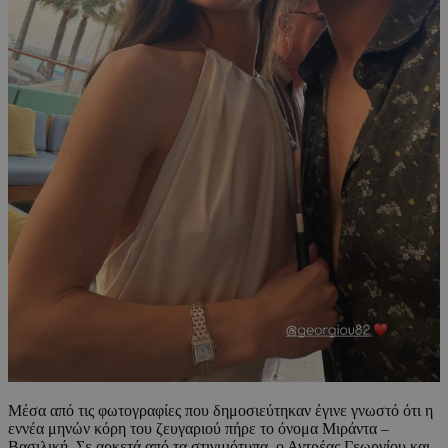
Μέσα από τις φωτογραφίες που δημοσιεύτηκαν έγινε γνωστό ότι η
εννέα μηνών κόρη του ζευγαριού πήρε το όνομα Μιράντα –
Βασιλική. Σε αρκετά από τα στιγμιότυπα, ο Αντρέας Γεωργίου και