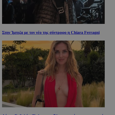
Στην Ίμπιζα με τον νέο της σύντροφο η Chiara Ferragni