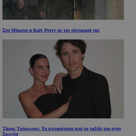
Στη Μύκονο η Katy Perry με τον σύντροφό της
Τάσος Τρύφωνος: Τα στιγμιότυπα από το ταξίδι του στην
Σκωτία