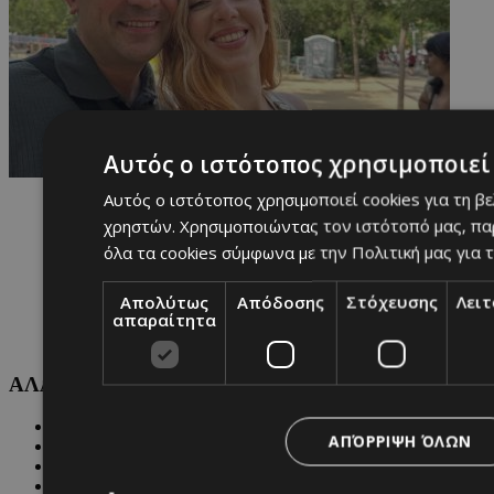
Αυτός ο ιστότοπος χρησιμοποιεί 
Αυτός ο ιστότοπος χρησιμοποιεί cookies για τη β
χρηστών. Χρησιμοποιώντας τον ιστότοπό μας, πα
όλα τα cookies σύμφωνα με την Πολιτική μας για τ
Απολύτως
Απόδοσης
Στόχευσης
Λει
απαραίτητα
ΑΛΛΕΣ ΚΑΤΗΓΟΡΙΕΣ
FASHION
ΑΠΌΡΡΙΨΗ ΌΛΩΝ
PEOPLE
BEAUTY
COVER STORY