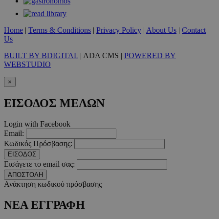
__cf_bm
29 λεπτ
Cloudflare Inc.
δευτερό
.pexels.com
Home
|
Terms & Conditions
|
Privacy Policy
|
About Us
|
Contact
Us
BUILT BY BDIGITAL
| ADA CMS |
POWERED BY
WEBSTUDIO
LangCookie
www.must.com.cy
1 εβδομ
×
μέρ
ΕΙΣΟΔΟΣ ΜΕΛΩΝ
CookieScriptConsent
4 εβδο
CookieScript
2 μέ
www.must.com.cy
Login with Facebook
Email:
Κωδικός Πρόσβασης:
ΕΙΣΟΔΟΣ
Εισάγετε το email σας:
_scc_session
.entelia-
19 λεπτ
ΑΠΟΣΤΟΛΗ
adserver.com
δευτερό
Ανάκτηση κωδικού πρόσβασης
ΝΕΑ ΕΓΓΡΑΦΗ
PHPSESSID
συνεδ
PHP.net
www.must.com.cy