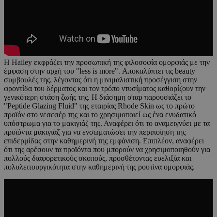
Η Hailey εκφράζει την προσωπική της φιλοσοφία ομορφιάς με την
έμφαση στην αρχή του "less is more". Αποκαλύπτει τις beauty
συμβουλές της, λέγοντας ότι η μινιμαλιστική προσέγγιση στην
φροντίδα του δέρματος και τον τρόπο ντυσίματος καθορίζουν την
γενικότερη στάση ζωής της. Η διάσημη σταρ παρουσιάζει το
"Peptide Glazing Fluid" της εταιρίας Rhode Skin ως το πρώτο
προϊόν στο νεσεσέρ της και το χρησιμοποιεί ως ένα ενυδατικό
υπόστρωμα για το μακιγιάζ της. Αναφέρει ότι το αναμειγνύει με τα
προϊόντα μακιγιάζ για να ενσωματώσει την περιποίηση της
επιδερμίδας στην καθημερινή της εμφάνιση. Επιπλέον, αναφέρει
ότι της αρέσουν τα προϊόντα που μπορούν να χρησιμοποιηθούν για
πολλούς διαφορετικούς σκοπούς, προσθέτοντας ευελιξία και
πολυλειτουργικότητα στην καθημερινή της ρουτίνα ομορφιάς.