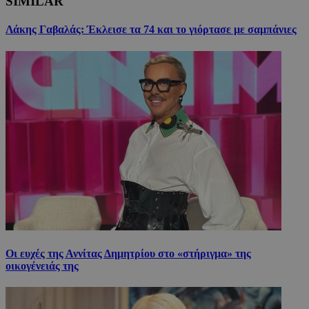
SIMILAR
Λάκης Γαβαλάς: Έκλεισε τα 74 και το γιόρτασε με σαμπάνιες
Οι ευχές της Αννίτας Δημητρίου στο «στήριγμα» της
οικογένειάς της