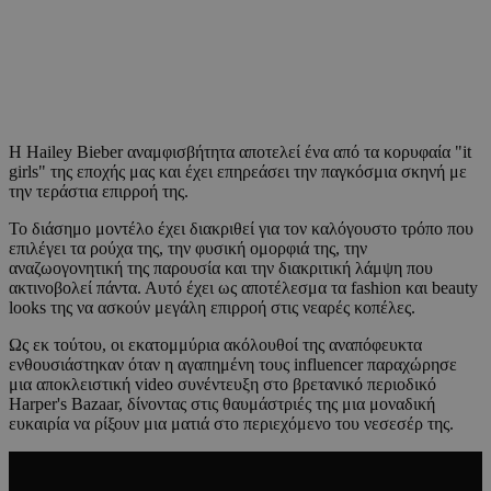
Η Hailey Bieber αναμφισβήτητα αποτελεί ένα από τα κορυφαία "it
girls" της εποχής μας και έχει επηρεάσει την παγκόσμια σκηνή με
την τεράστια επιρροή της.
Το διάσημο μοντέλο έχει διακριθεί για τον καλόγουστο τρόπο που
επιλέγει τα ρούχα της, την φυσική ομορφιά της, την
αναζωογονητική της παρουσία και την διακριτική λάμψη που
ακτινοβολεί πάντα. Αυτό έχει ως αποτέλεσμα τα fashion και beauty
looks της να ασκούν μεγάλη επιρροή στις νεαρές κοπέλες.
Ως εκ τούτου, οι εκατομμύρια ακόλουθοί της αναπόφευκτα
ενθουσιάστηκαν όταν η αγαπημένη τους influencer παραχώρησε
μια αποκλειστική video συνέντευξη στο βρετανικό περιοδικό
Harper's Bazaar, δίνοντας στις θαυμάστριές της μια μοναδική
ευκαιρία να ρίξουν μια ματιά στο περιεχόμενο του νεσεσέρ της.