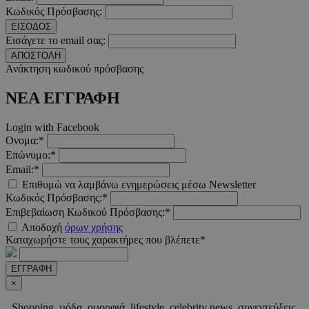
Κωδικός Πρόσβασης:
ΕΙΣΟΔΟΣ
LangCookie
www.must.com.cy
1 εβδομ
μέρ
Εισάγετε το email σας:
ΑΠΟΣΤΟΛΗ
Ανάκτηση κωδικού πρόσβασης
CookieScriptConsent
4 εβδο
CookieScript
2 μέ
www.must.com.cy
ΝΕΑ ΕΓΓΡΑΦΗ
Login with Facebook
Ονομα:*
Επώνυμο:*
_scc_session
.entelia-
19 λεπτ
adserver.com
δευτερό
Email:*
Επιθυμώ να λαμβάνω ενημερώσεις μέσω Newsletter
Κωδικός Πρόσβασης:*
Επιβεβαίωση Κωδικού Πρόσβασης:*
PHPSESSID
συνεδ
PHP.net
www.must.com.cy
Αποδοχή
όρων χρήσης
Καταχωρήστε τους χαρακτήρες που βλέπετε*
ΕΓΓΡΑΦΗ
×
Shopping, µόδα, οµορφιά, lifestyle, celebrity news, συνεντεύξεις,