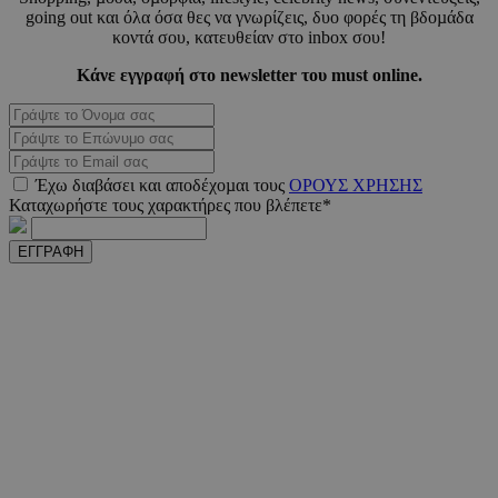
going out και όλα όσα θες να γνωρίζεις, δυο φορές τη βδοµάδα
κοντά σου, κατευθείαν στο inbox σου!
Κάνε εγγραφή στο newsletter του must online.
PHPSESSID
συνεδ
PHP.net
m.must.com.cy
Έχω διαβάσει και αποδέχοµαι τους
ΟΡΟΥΣ ΧΡΗΣΗΣ
Καταχωρήστε τους χαρακτήρες που βλέπετε*
ΕΓΓΡΑΦΗ
VISITOR_PRIVACY_METADATA
5 μήνε
YouTube
εβδομ
.youtube.com