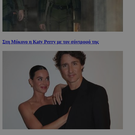
Στη Μύκονο η Katy Perry με τον σύντροφό της