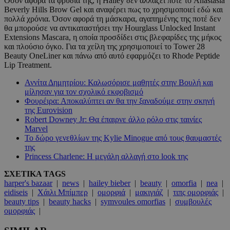
Όσον αφορά τα φρύδια της, η Hailey δεν αλλάζει ποτέ το Anastasia
Beverly Hills Brow Gel και αναφέρει πως το χρησιμοποιεί εδώ και
πολλά χρόνια. Όσον αφορά τη μάσκαρα, αγαπημένης της ποτέ δεν
θα μπορούσε να αντικαταστήσει την Hourglass Unlocked Instant
Extensions Mascara, η οποία προσδίδει στις βλεφαρίδες της μήκος
και πλούσιο όγκο. Για τα χείλη της χρησιμοποιεί το Tower 28
Beauty OneLiner και πάνω από αυτό εφαρμόζει το Rhode Peptide
Lip Treatment.
Αννίτα Δημητρίου: Καλωσόρισε μαθητές στην Βουλή και
μίλησαν για τον σχολικό εκφοβισμό
Φουρέιρα: Αποκαλύπτει αν θα την ξαναδούμε στην σκηνή
της Eurovision
Robert Downey Jr: Θα έπαιρνε άλλο ρόλο στις ταινίες
Marvel
Το δώρο γενεθλίων της Kylie Minogue από τους θαυμαστές
της
Princess Charlene: Η μεγάλη αλλαγή στο look της
ΣΧΕΤΙΚΑ TAGS
harper's bazaar
|
news
|
hailey bieber
|
beauty
|
omorfia
|
nea
|
eidiseis
|
Χάιλι Μπίμπερ
|
ομορφιά
|
μακιγιάζ
|
τιπς ομορφιάς
|
beauty tips
|
beauty hacks
|
symvoules omorfias
|
συμβουλές
ομορφιάς
|