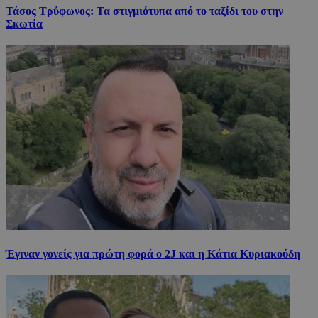
Τάσος Τρύφωνος: Τα στιγμιότυπα από το ταξίδι του στην
Σκωτία
Έγιναν γονείς για πρώτη φορά ο 2J και η Κάτια Κυριακούδη