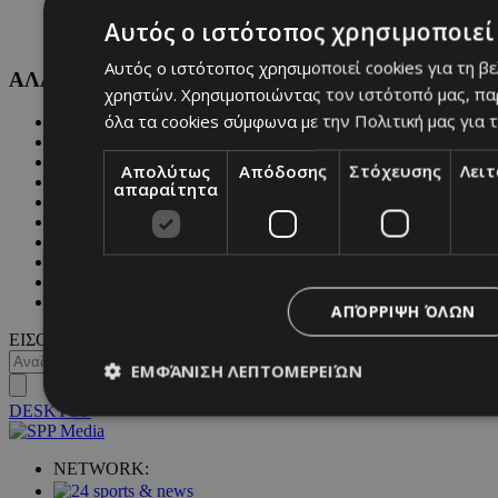
Αυτός ο ιστότοπος χρησιμοποιεί 
Αυτός ο ιστότοπος χρησιμοποιεί cookies για τη β
ΑΛΛΕΣ ΚΑΤΗΓΟΡΙΕΣ
χρηστών. Χρησιμοποιώντας τον ιστότοπό μας, πα
όλα τα cookies σύμφωνα με την Πολιτική μας για τ
FASHION
PEOPLE
BEAUTY
Απολύτως
Απόδοσης
Στόχευσης
Λει
COVER STORY
απαραίτητα
CULTURE
BLOGS
MAGAZINE
WKND BY MUST
ASTROLOGY
ΓΕΝΙΚΕΣ ΠΛΗΡΟΦΟΡΙΕΣ
ΑΠΌΡΡΙΨΗ ΌΛΩΝ
ΕΙΣΟΔΟΣ
ΕΜΦΆΝΙΣΗ ΛΕΠΤΟΜΕΡΕΙΏΝ
DESKTOP
Απολύτως απαραίτητα
Απόδοσης
Στόχευσης
Λ
NETWORK: