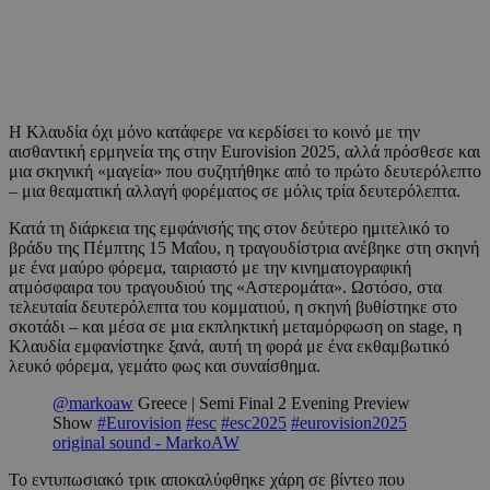
Η Κλαυδία όχι μόνο κατάφερε να κερδίσει το κοινό με την
αισθαντική ερμηνεία της στην Eurovision 2025, αλλά πρόσθεσε και
μια σκηνική «μαγεία» που συζητήθηκε από το πρώτο δευτερόλεπτο
– μια θεαματική αλλαγή φορέματος σε μόλις τρία δευτερόλεπτα.
Κατά τη διάρκεια της εμφάνισής της στον δεύτερο ημιτελικό το
βράδυ της Πέμπτης 15 Μαΐου, η τραγουδίστρια ανέβηκε στη σκηνή
με ένα μαύρο φόρεμα, ταιριαστό με την κινηματογραφική
ατμόσφαιρα του τραγουδιού της «Αστερομάτα». Ωστόσο, στα
τελευταία δευτερόλεπτα του κομματιού, η σκηνή βυθίστηκε στο
σκοτάδι – και μέσα σε μια εκπληκτική μεταμόρφωση on stage, η
Κλαυδία εμφανίστηκε ξανά, αυτή τη φορά με ένα εκθαμβωτικό
λευκό φόρεμα, γεμάτο φως και συναίσθημα.
@markoaw
Greece | Semi Final 2 Evening Preview
Show
#Eurovision
#esc
#esc2025
#eurovision2025
original sound - MarkoAW
Το εντυπωσιακό τρικ αποκαλύφθηκε χάρη σε βίντεο που