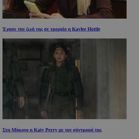
Έχασε την ζωή της σε τροχαίο η Kaylee Hottle
Στη Μύκονο η Katy Perry με τον σύντροφό της