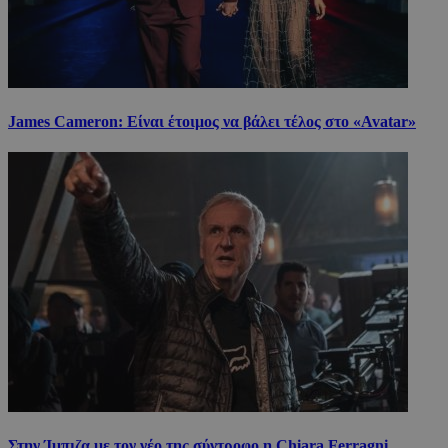
James Cameron: Είναι έτοιμος να βάλει τέλος στο «Avatar»
Στην Ίμπιζα με τον νέο της σύντροφο η Chiara Ferragni