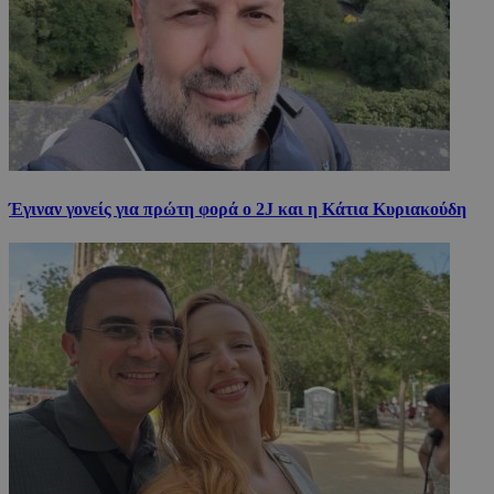
Έγιναν γονείς για πρώτη φορά ο 2J και η Κάτια Κυριακούδη