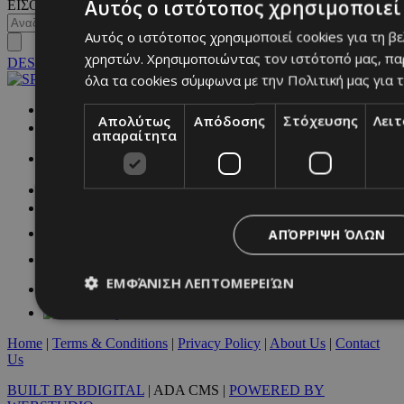
Αυτός ο ιστότοπος χρησιμοποιεί 
ΕΙΣΟΔΟΣ
Αυτός ο ιστότοπος χρησιμοποιεί cookies για τη β
χρηστών. Χρησιμοποιώντας τον ιστότοπό μας, πα
DESKTOP
όλα τα cookies σύμφωνα με την Πολιτική μας για τ
NETWORK:
Απολύτως
Απόδοσης
Στόχευσης
Λει
απαραίτητα
ΑΠΌΡΡΙΨΗ ΌΛΩΝ
ΕΜΦΆΝΙΣΗ ΛΕΠΤΟΜΕΡΕΙΏΝ
Home
|
Terms & Conditions
|
Privacy Policy
|
About Us
|
Contact
Απολύτως απαραίτητα
Απόδοσης
Στόχευσης
Λ
Us
Τα απολύτως απαραίτητα cookies επιτρέπουν βασικές λειτουργ
BUILT BY BDIGITAL
| ADA CMS |
POWERED BY
χρήστη και τη διαχείριση λογαριασμού. Ο ιστότοπος δεν μπορε