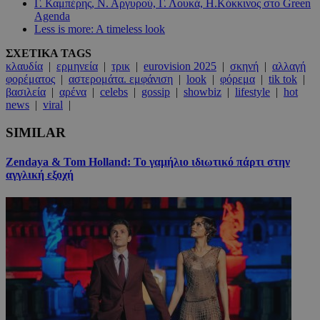
Γ. Καμπέρης, Ν. Αργυρού, Γ. Λουκά, Η.Κόκκινος στο Green
Agenda
Less is more: A timeless look
ΣΧΕΤΙΚΑ TAGS
κλαυδία
|
ερμηνεία
|
τρικ
|
eurovision 2025
|
σκηνή
|
αλλαγή
φορέματος
|
αστερομάτα. εμφάνιση
|
look
|
φόρεμα
|
tik tok
|
βασιλεία
|
αρένα
|
celebs
|
gossip
|
showbiz
|
lifestyle
|
hot
news
|
viral
|
SIMILAR
Zendaya & Tom Holland: Το γαμήλιο ιδιωτικό πάρτι στην
αγγλική εξοχή