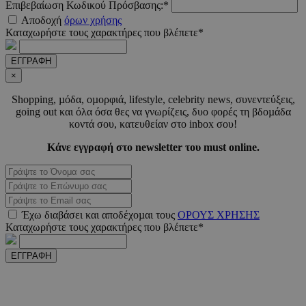
Επιβεβαίωση Κωδικού Πρόσβασης:*
LangCookie
www.must.com.cy
1 εβδομ
Αποδοχή
όρων χρήσης
μέρ
Καταχωρήστε τους χαρακτήρες που βλέπετε*
CookieScriptConsent
4 εβδο
CookieScript
ΕΓΓΡΑΦΗ
2 μέ
www.must.com.cy
×
Shopping, µόδα, οµορφιά, lifestyle, celebrity news, συνεντεύξεις,
going out και όλα όσα θες να γνωρίζεις, δυο φορές τη βδοµάδα
κοντά σου, κατευθείαν στο inbox σου!
_scc_session
.entelia-
19 λεπτ
Κάνε εγγραφή στο newsletter του must online.
adserver.com
δευτερό
PHPSESSID
συνεδ
PHP.net
www.must.com.cy
Έχω διαβάσει και αποδέχοµαι τους
ΟΡΟΥΣ ΧΡΗΣΗΣ
Καταχωρήστε τους χαρακτήρες που βλέπετε*
ΕΓΓΡΑΦΗ