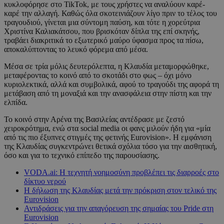
κυκλοφόρησε στο TikTok, με τους χρήστες να αναλύουν καρέ-
καρέ την αλλαγή. Καθώς όλα σκοτεινιάζουν λίγο πριν το τέλος του
τραγουδιού, γίνεται μια σύντομη παύση, και τότε η χορεύτρια
Χριστίνα Καλιακάτσου, που βρισκόταν δίπλα της επί σκηνής,
τραβάει διακριτικά το εξωτερικό μαύρο ύφασμα προς τα πίσω,
αποκαλύπτοντας το λευκό φόρεμα από μέσα.
Μέσα σε τρία μόλις δευτερόλεπτα, η Κλαυδία μεταμορφώθηκε,
μεταφέροντας το κοινό από το σκοτάδι στο φως – όχι μόνο
κυριολεκτικά, αλλά και συμβολικά, αφού το τραγούδι της αφορά τη
μετάβαση από τη μοναξιά και την ανασφάλεια στην πίστη και την
ελπίδα.
Το κοινό στην Αρένα της Βασιλείας αντέδρασε με ζεστό
χειροκρότημα, ενώ στα social media οι φανς μιλούν ήδη για «μία
από τις πιο έξυπνες στιγμές της φετινής Eurovision». Η εμφάνιση
της Κλαυδίας συγκεντρώνει θετικά σχόλια τόσο για την αισθητική,
όσο και για το τεχνικό επίπεδο της παρουσίασης.
VODA.ai: Η τεχνητή νοημοσύνη προβλέπει τις διαρροές στο
δίκτυο νερού
Η δήλωση της Κλαυδίας μετά την πρόκριση στον τελικό της
Eurovision
Αντιδράσεις για την απαγόρευση της σημαίας του Pride στη
Eurovision