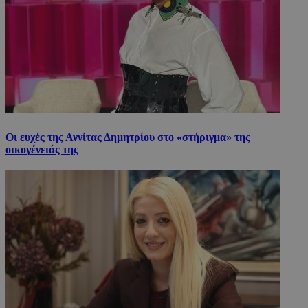
Οι ευχές της Αννίτας Δημητρίου στο «στήριγμα» της
οικογένειάς της