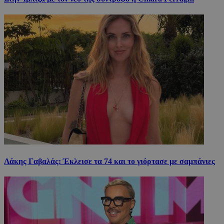
Λάκης Γαβαλάς: Έκλεισε τα 74 και το γιόρτασε με σαμπάνιες