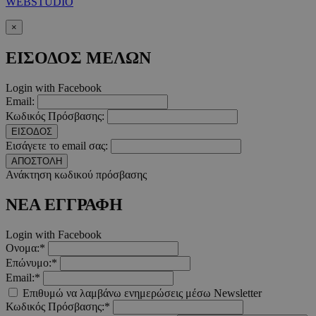
WEBSTUDIO
απολύτως απαραίτητα cookies.
×
Προμηθευτής
/
Ονοματεπώνυμο
Λήξ
Πεδίο
ΕΙΣΟΔΟΣ ΜΕΛΩΝ
PinToTopCookie
www.must.com.cy
12 ώ
Login with Facebook
Email:
Κωδικός Πρόσβασης:
ΕΙΣΟΔΟΣ
Εισάγετε το email σας:
__cf_bm
29 λεπτ
Cloudflare Inc.
ΑΠΟΣΤΟΛΗ
δευτερό
.twitter.com
Ανάκτηση κωδικού πρόσβασης
Google Privacy Polic
ΝΕΑ ΕΓΓΡΑΦΗ
Login with Facebook
__cf_bm
29 λεπτ
Cloudflare Inc.
Ονομα:*
δευτερό
.pexels.com
Επώνυμο:*
Email:*
Επιθυμώ να λαμβάνω ενημερώσεις μέσω Newsletter
Κωδικός Πρόσβασης:*