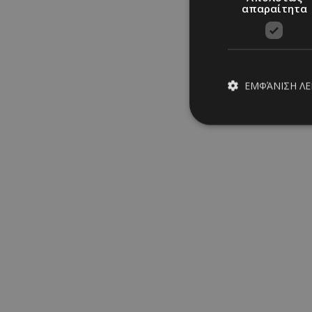
απαραίτητα
«Το τραγούδι είναι τ
κατηγορηματικά, προσ
μουσική του για διαφ
απήχηση.
ΕΜΦΆΝΙΣΗ Λ
Απολύτω
Τα απολύτως απαραίτ
διαχείριση λογαρια
Ονοματεπώνυμο
PinToTopCookie
__cf_bm