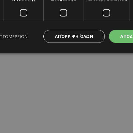
ου συνθέτη και του στιχουργού, όχι του τραγουδισ
θέτοντας ότι δεν βρίσκει κάτι κακό στο να χρησιμ
ημιστικούς σκοπούς, καθώς έτσι η τέχνη αποκτά 
ΑΠΌΡΡΙΨΗ ΌΛΩΝ
ΑΠΟΔ
ΕΠΤΟΜΕΡΕΙΏΝ
ς απαραίτητα
Απόδοσης
Στόχευσης
Λειτουργικότητας
Μη ταξι
ητα cookies επιτρέπουν βασικές λειτουργίες του ιστότοπου, όπως τη σύνδεση χρή
σμού. Ο ιστότοπος δεν μπορεί να χρησιμοποιηθεί σωστά χωρίς τα απολύτως απαραί
Προμηθευτής
/
Λήξη
Περιγραφή
Πεδίο
www.must.com.cy
12 ώρες
Χρησιμοποιείται για σκοπούς C
εμφανίζει μόνο μια φορά την 
διάφορες διαφημιστικές ενέργε
take over banner και τα push 
banners.
29 λεπτά 59
Αυτό το cookie χρησιμοποιείτα
Cloudflare Inc.
δευτερόλεπτα
μεταξύ ανθρώπων και ρομπότ. 