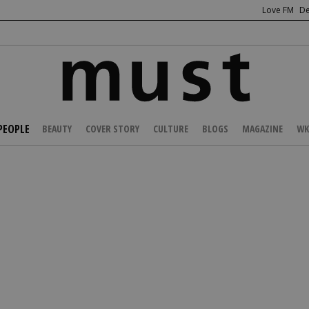
Love FM
De
PEOPLE
BEAUTY
COVER STORY
CULTURE
BLOGS
MAGAZINE
WK
/
CELEBS