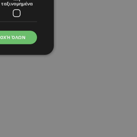
ταξινομημένα
τή,» δήλωσε
οποιείται η
μεγαλύτερη
ΟΧΉ ΌΛΩΝ
νομημένα
στη και τη
τητα cookies.
apping δηλαδή να
ημέρα στον χρήστη
ιες όπως είναι το
up και push down
ι για τη διάκριση
Αυτό είναι