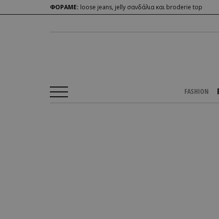
ΦΟΡΑΜΕ:
loose jeans, jelly σανδάλια και broderie top
FASHION
Αρχική Σελίδα
/
PEOPLE