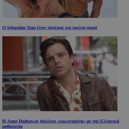
Ο Sebastian Stan έγινε πατέρας για πρώτη φορά
Η Anne Hathaway δηλώνει «ερωτευμένη» με την Ελληνική
μυθολογία