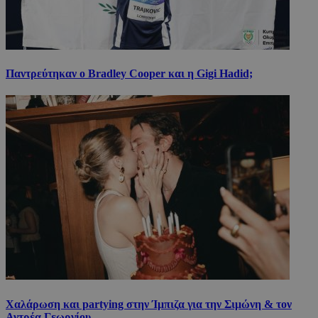
Παντρεύτηκαν ο Bradley Cooper και η Gigi Hadid;
Χαλάρωση και partying στην Ίμπιζα για την Σιμώνη & τον
Αντρέα Γεωργίου