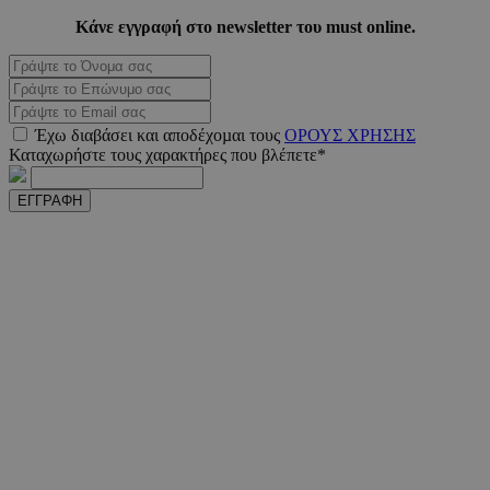
Κάνε εγγραφή στο newsletter του must online.
PHPSESSID
συνεδ
PHP.net
www.must.com.cy
Έχω διαβάσει και αποδέχοµαι τους
ΟΡΟΥΣ ΧΡΗΣΗΣ
Καταχωρήστε τους χαρακτήρες που βλέπετε*
ΕΓΓΡΑΦΗ
PHPSESSID
συνεδ
PHP.net
m.must.com.cy