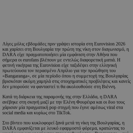
Λίγες μόλις εβδομάδες πριν γράψει ιστορία στη Eurovision 2026
και χαρίσει στη Βουλγαρία την πρώτη της νίκη στον διαγωνισμό, η
DARA είχε πραγματοποιήσει μία εμφάνιση στην Αθήνα που
σήμερα οι eurofans βλέπουν με εντελώς διαφορετική ματιά. Η
φετινή νικήτρια της Eurovision είχε ταξιδέψει στην ελληνική
πρωτεύουσα τον περασμένο Απρίλιο για την προώθηση του
«Bangaranga», σε μία περίοδο όπου η συμμετοχή της Βουλγαρίας
βρισκόταν ακόμη χαμηλά στις στοιχηματικές προβλέψεις και κανείς
δεν μπορούσε να φανταστεί τι θα ακολουθούσε στη Βιέννη.
Κατά τη διάρκεια της παραμονής της στην Ελλάδα, η DARA
ανέβηκε στη σκηνή μαζί με την Ελένη Φουρέιρα και οι δυο τους
χάρισαν μία πραγματική pop στιγμή που έγινε αμέσως viral στα
social media και κυρίως στο TikTok.
Στο βίντεο που κυκλοφορεί ξανά μετά τη νίκη της Βουλγαρίας, η
DARA εμφανίζεται με λευκό εφαρμοστό φόρεμα, κρατώντας το