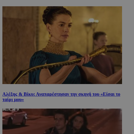
Αλέξης & Βίκυ: Αναπαρέστησαν την σκηνή του «Είσαι το
ταίρι μου»