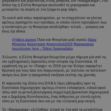
μικρόφωνο και χορεύοντας στους ρυθμούς του «Bangaranga», ενώ
δίπλα της η Ελένη Φουρέιρα ακολουθεί τη χορογραφία και
μετατρέπει τη σκηνή σε ένα ξέφρενο pop πάρτι.
Το κοινό από κάτω παραληρούσε, με το στιγμιότυπο να γίνεται
αμέσως αγαπημένο των eurofans, οι οποίοι πλέον σχολιάζουν πως
η συνάντηση με τη Φουρέιρα αποδείχθηκε τελικά… γούρικη και
ίσως όχι άδικα.
@nikos.spanou
Dara και Φουρέιρα μαζί αγαπώ
#dara
#foureira
#eurovision
#eurovision2026
#bangaranga
πρωτότυπος ήχος - Nikos Spanoudakis
Άλλωστε, η Ελένη Φουρέιρα θεωρείται μέχρι σήμερα μία από τις
πιο εμβληματικές παρουσίες στην ιστορία της Eurovision. Η
εμφάνισή της με το «Fuego» το 2018 για την Κύπρο παραμένει
θρυλική για τους fans του διαγωνισμού, με πολλούς να πιστεύουν
ακόμη πως ήταν η πραγματική νικήτρια εκείνης της χρονιάς.
Η παρουσία της δίπλα στη DARA λίγες εβδομάδες πριν τη
Eurovision δημιούργησε αμέσως έντονο ενδιαφέρον, ειδικά αφού
πίσω από τη φετινή βουλγαρική συμμετοχή βρισκόταν δημιουργικά
και ο Δημήτρης Κοντόπουλος, ένας άνθρωπος με στενή σχέση
τόσο με τη Eurovision όσο και με την ελληνική pop σκηνή.
Το «Bangaranga» εξελίχθηκε τελικά σε ένα από τα μεγαλύτερα