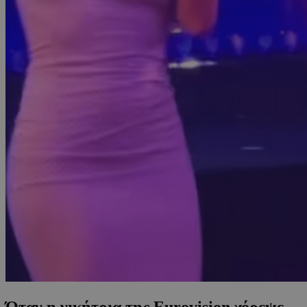
Όταν η νικήτρια της Eurovision χόρεψε