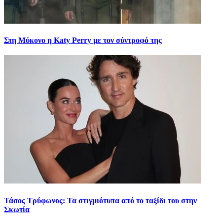
Στη Μύκονο η Katy Perry με τον σύντροφό της
Τάσος Τρύφωνος: Τα στιγμιότυπα από το ταξίδι του στην
Σκωτία