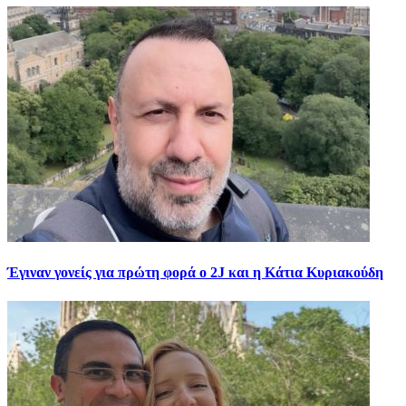
Έγιναν γονείς για πρώτη φορά ο 2J και η Κάτια Κυριακούδη