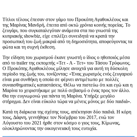
Τίτλοι τέλους έπεσαν στον γάμο του Προκόπη Αγαθοκλέους και
της Μαρίνας Μανδρή, έπειτα από οκτώ χρόνια κοινής πορείας. Το
ζευγάρι, που συγκαταλεγόταν ανάμεσα στα πιο γνωστά της
κυπριακής showbiz, είχε επιλέξει συνειδητά να κρατά την
προσωπική του ζωή μακριά από τη δημοσιότητα, αποφεύγοντας τα
φώτα και τη συχνή έκθεση.
Την είδηση του χωρισμού έκανε γνωστή ο ίδιος ο ηθοποιός μέσα
από το trailer της εκπομπής «Τετ - Α - Τετ» του Τάσου Τρύφωνος.
Ο Προκόπης Αγαθοκλέους μίλησε ανοιχτά για αυτή τη δύσκολη
περίοδο της ζωής του, τονίζοντας: «Ένας χωρισμός ενός ζευγαριού
είναι μια συνθήκη η οποία σε φέρνει αντιμέτωπο με πολλές
συναισθηματικές καταστάσεις. Θέλω να πιστεύω ότι και εγώ και η
Μαρίνα το χειριστήκαμε με πολύ σεβασμό ο ένας προς τον άλλο.
Θα την ευγνωμονώ για πάντα τη Μαρίνα. Υπήρξε μεγάλο
στήριγμα. Δεν είναι εύκολο τώρα να μένεις μόνος με δύο παιδιά».
Κατά τη διάρκεια της σχέσης τους, απέκτησαν δύο παιδιά. Η κόρη
τους, Δάφνη, γεννήθηκε τον Νοέμβριο του 2017, ενώ τον
Αύγουστο του 2021 ήρθε στον κόσμο ο γιος τους, Κίμωνας,
ολοκληρώνοντας την οικογενειακή τους ευτυχία.