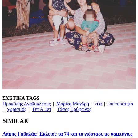
ΣΧΕΤΙΚΑ TAGS
Προκόπης Αγαθοκλέους
|
Μαρίνα Μανδρή
|
νέα
|
επικαιρότητα
|
χωρισμός
|
Τετ Α Τετ
|
Τάσος Τρύφωνος
SIMILAR
Λάκης Γαβαλάς: Έκλεισε τα 74 και το γιόρτασε με σαμπάνιες