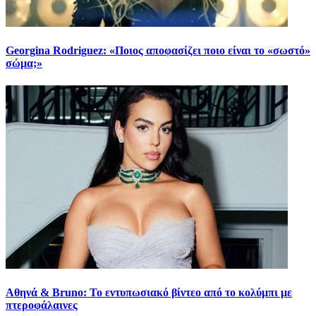
Georgina Rodriguez: «Ποιος αποφασίζει ποιο είναι το «σωστό»
σώμα;»
Αθηνά & Bruno: Το εντυπωσιακό βίντεο από το κολύμπι με
πτεροφάλαινες