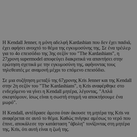
Η Kendall Jenner, η μόνη αδελφή Kardashian που δεν έχει παιδιά,
έχει αφήσει ανοιχτό το θέμα της εγκυμοσύνης της. Σε ένα τρέιλερ
για το 4ο επεισόδιο της 3ης σεζόν του "The Kardashians", η
27χρονη supermodel αποφεύγει διακριτικά να απαντήσει στην
ερώτηση σχετικά με την εγκυμοσύνη της, αφήνοντας τους
τηλεθεατές με αναμονή μέχρι το επόμενο επεισόδιο.
Σε μια συζήτηση μεταξύ της 67χρονης Kris Jenner και της Kendall
στην 2η σεζόν του "The Kardashians", η Kris αναφέρθηκε στο
ενδεχόμενο να γίνει η Kendall μητέρα, λέγοντας, "Απλά
σκεφτόμουν, ίσως είναι η σωστή στιγμή να αποκτήσουμε ένα
μωρό".
Η Kendall, αντέδρασε άμεσα όταν άκουσε τη μητέρα της Kris να
αναφέρεται σε αυτό το θέμα. Καθώς πνίγηκε αμέσως το νερό που
έπινε, αποκάλεσε την κατάσταση "άβολη" τονίζοντας στη μητέρα
της, Kris, ότι αυτή είναι η ζωή της.