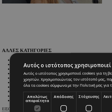
ΑΛΛΕΣ ΚΑΤΗΓΟΡΙΕΣ
FASHION
Αυτός ο ιστότοπος χρησιμοποιεί 
PEOPLE
BEAUTY
Αυτός ο ιστότοπος χρησιμοποιεί cookies για τη β
COVER STORY
CULTURE
χρηστών. Χρησιμοποιώντας τον ιστότοπό μας, πα
BLOGS
όλα τα cookies σύμφωνα με την Πολιτική μας για τ
MAGAZINE
WKND BY MUST
ASTROLOGY
Απολύτως
Απόδοσης
Στόχευσης
Λει
απαραίτητα
ΓΕΝΙΚΕΣ ΠΛΗΡΟΦΟΡΙΕΣ
ΕΙΣΟΔΟΣ