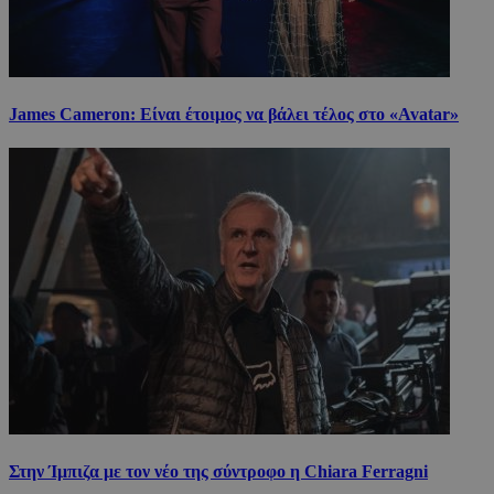
James Cameron: Είναι έτοιμος να βάλει τέλος στο «Avatar»
Στην Ίμπιζα με τον νέο της σύντροφο η Chiara Ferragni