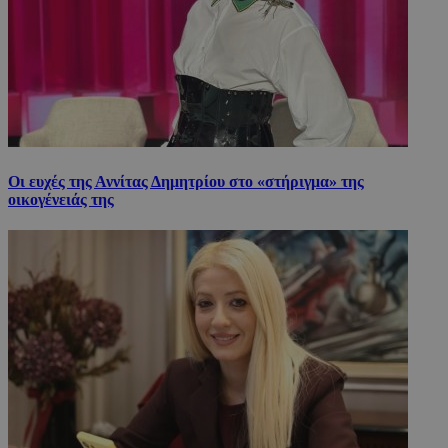
Οι ευχές της Αννίτας Δημητρίου στο «στήριγμα» της
οικογένειάς της