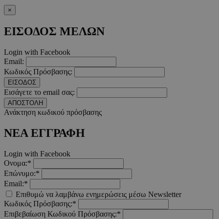
×
__cf_bm
29 λεπτ
Cloudflare Inc.
δευτερό
.twitter.com
ΕΙΣΟΔΟΣ ΜΕΛΩΝ
Google Privacy Polic
Login with Facebook
Email:
Κωδικός Πρόσβασης:
__cf_bm
29 λεπτ
Cloudflare Inc.
δευτερό
.pexels.com
ΕΙΣΟΔΟΣ
Εισάγετε το email σας:
ΑΠΟΣΤΟΛΗ
Ανάκτηση κωδικού πρόσβασης
ΝΕΑ ΕΓΓΡΑΦΗ
LangCookie
www.must.com.cy
1 εβδομ
μέρ
Login with Facebook
Ονομα:*
CookieScriptConsent
4 εβδο
CookieScript
2 μέ
www.must.com.cy
Επώνυμο:*
Email:*
Επιθυμώ να λαμβάνω ενημερώσεις μέσω Newsletter
Κωδικός Πρόσβασης:*
Επιβεβαίωση Κωδικού Πρόσβασης:*