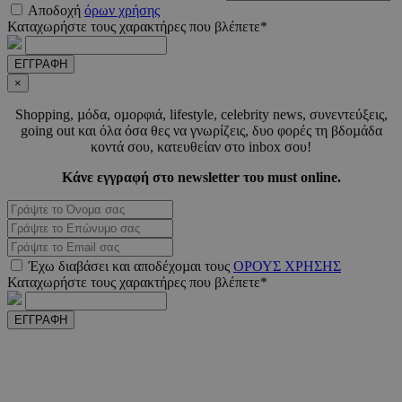
Αποδοχή
όρων χρήσης
_scc_session
.entelia-
19 λεπτ
adserver.com
δευτερό
Καταχωρήστε τους χαρακτήρες που βλέπετε*
ΕΓΓΡΑΦΗ
×
PHPSESSID
συνεδ
PHP.net
www.must.com.cy
Shopping, µόδα, οµορφιά, lifestyle, celebrity news, συνεντεύξεις,
going out και όλα όσα θες να γνωρίζεις, δυο φορές τη βδοµάδα
κοντά σου, κατευθείαν στο inbox σου!
Κάνε εγγραφή στο newsletter του must online.
Έχω διαβάσει και αποδέχοµαι τους
ΟΡΟΥΣ ΧΡΗΣΗΣ
Καταχωρήστε τους χαρακτήρες που βλέπετε*
PHPSESSID
συνεδ
PHP.net
m.must.com.cy
ΕΓΓΡΑΦΗ