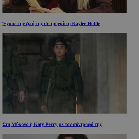
Έχασε την ζωή της σε τροχαίο η Kaylee Hottle
Στη Μύκονο η Katy Perry με τον σύντροφό της