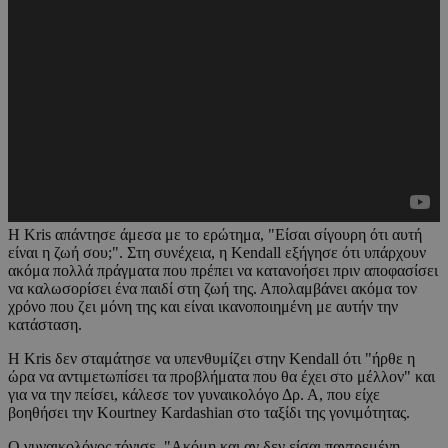
Η Kris απάντησε άμεσα με το ερώτημα, "Είσαι σίγουρη ότι αυτή
είναι η ζωή σου;". Στη συνέχεια, η Kendall εξήγησε ότι υπάρχουν
ακόμα πολλά πράγματα που πρέπει να κατανοήσει πριν αποφασίσει
να καλωσορίσει ένα παιδί στη ζωή της. Απολαμβάνει ακόμα τον
χρόνο που ζει μόνη της και είναι ικανοποιημένη με αυτήν την
κατάσταση.
Η Kris δεν σταμάτησε να υπενθυμίζει στην Kendall ότι "ήρθε η
ώρα να αντιμετωπίσει τα προβλήματα που θα έχει στο μέλλον" και
για να την πείσει, κάλεσε τον γυναικολόγο Δρ. Α, που είχε
βοηθήσει την Kourtney Kardashian στο ταξίδι της γονιμότητας.
Ο γυναικολόγος τόνισε, "Ακόμη και αν δεν είσαι παντρεμένη,