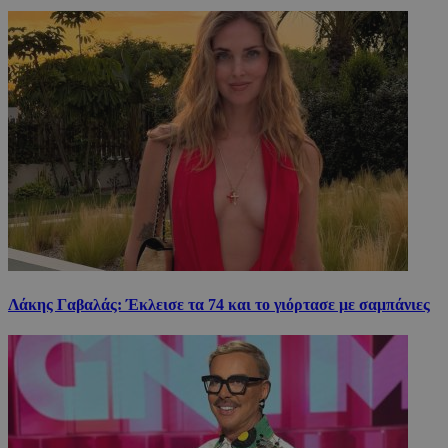
Λάκης Γαβαλάς: Έκλεισε τα 74 και το γιόρτασε με σαμπάνιες