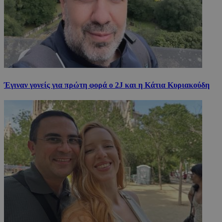
Έγιναν γονείς για πρώτη φορά ο 2J και η Κάτια Κυριακούδη