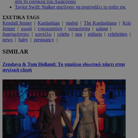
από τη ζούγκλα του Αμαζονίου
Taylor Swift: Stalker απείλησε να ανατινάξει το σπίτι της
ΣΧΕΤΙΚΑ TAGS
Kendall Jenner
|
Kardashian
|
παιδιά
|
The Kardashians
|
Kris
Jenner
|
μωρό
|
εγκυμοσύνη
|
γονιμότητα
|
ωάρια
|
διασημότητες
|
μοντέλο
|
celebs
|
nea
|
eidiseis
|
celebrities
|
news
|
baby
|
pregnancy
|
SIMILAR
Zendaya & Tom Holland: Το γαμήλιο ιδιωτικό πάρτι στην
αγγλική εξοχή