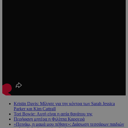
Kristin Davis: Μίλησε για την κόντρα των Sarah Jessica
Parker και Kim Cattrall
Tori Bowie: Αυτή είναι η αιτία θανάτου της
Περήφανη μητέρα η Φιλίππα Καρσερά
«Πεινάω, η μαμά μου πέθανε»: Διάσωση τεσσάρων παιδιών