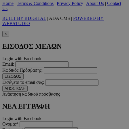
Home
|
Terms & Conditions
|
Privacy Policy
|
About Us
|
Contact
Απολύτως απαραίτητα
Απόδοσης
Στόχευσης
Λ
Us
Τα απολύτως απαραίτητα cookies επιτρέπουν βασικές λειτουργ
BUILT BY BDIGITAL
| ADA CMS |
POWERED BY
χρήστη και τη διαχείριση λογαριασμού. Ο ιστότοπος δεν μπορε
WEBSTUDIO
απολύτως απαραίτητα cookies.
Προμηθευτής
/
×
Ονοματεπώνυμο
Λήξ
Πεδίο
ΕΙΣΟΔΟΣ ΜΕΛΩΝ
PinToTopCookie
www.must.com.cy
12 ώ
Login with Facebook
Email:
Κωδικός Πρόσβασης:
ΕΙΣΟΔΟΣ
Εισάγετε το email σας:
__cf_bm
29 λεπτ
Cloudflare Inc.
δευτερό
.twitter.com
ΑΠΟΣΤΟΛΗ
Ανάκτηση κωδικού πρόσβασης
Google Privacy Polic
ΝΕΑ ΕΓΓΡΑΦΗ
Login with Facebook
__cf_bm
29 λεπτ
Cloudflare Inc.
δευτερό
.pexels.com
Ονομα:*