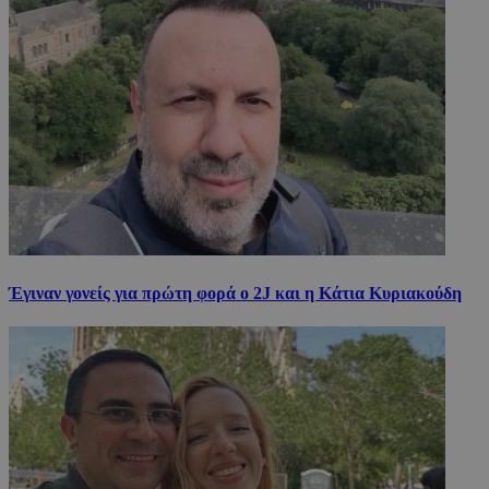
Έγιναν γονείς για πρώτη φορά ο 2J και η Κάτια Κυριακούδη