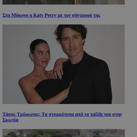
Στη Μύκονο η Katy Perry με τον σύντροφό της
Τάσος Τρύφωνος: Τα στιγμιότυπα από το ταξίδι του στην
Σκωτία