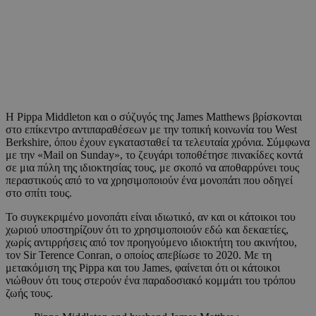
Η Pippa Middleton και ο σύζυγός της James Matthews βρίσκονται
στο επίκεντρο αντιπαραθέσεων με την τοπική κοινωνία του West
Berkshire, όπου έχουν εγκατασταθεί τα τελευταία χρόνια. Σύμφωνα
με την «Mail on Sunday», το ζευγάρι τοποθέτησε πινακίδες κοντά
σε μια πύλη της ιδιοκτησίας τους, με σκοπό να αποθαρρύνει τους
περαστικούς από το να χρησιμοποιούν ένα μονοπάτι που οδηγεί
στο σπίτι τους.
Το συγκεκριμένο μονοπάτι είναι ιδιωτικό, αν και οι κάτοικοι του
χωριού υποστηρίζουν ότι το χρησιμοποιούν εδώ και δεκαετίες,
χωρίς αντιρρήσεις από τον προηγούμενο ιδιοκτήτη του ακινήτου,
τον Sir Terence Conran, ο οποίος απεβίωσε το 2020. Με τη
μετακόμιση της Pippa και του James, φαίνεται ότι οι κάτοικοι
νιώθουν ότι τους στερούν ένα παραδοσιακό κομμάτι του τρόπου
ζωής τους.