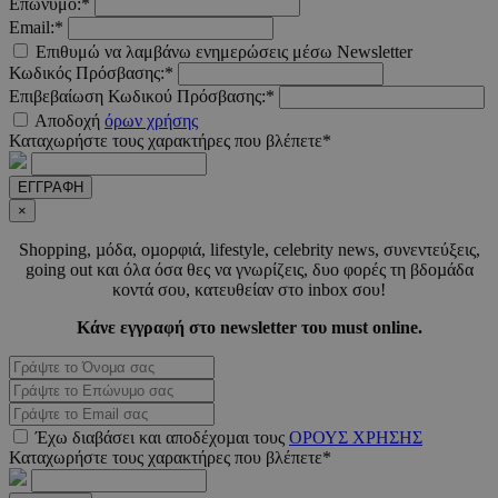
Επώνυμο:*
Email:*
Επιθυμώ να λαμβάνω ενημερώσεις μέσω Newsletter
Κωδικός Πρόσβασης:*
Επιβεβαίωση Κωδικού Πρόσβασης:*
LangCookie
www.must.com.cy
1 εβδομ
μέρ
Αποδοχή
όρων χρήσης
Καταχωρήστε τους χαρακτήρες που βλέπετε*
CookieScriptConsent
4 εβδο
CookieScript
2 μέ
www.must.com.cy
ΕΓΓΡΑΦΗ
×
Shopping, µόδα, οµορφιά, lifestyle, celebrity news, συνεντεύξεις,
going out και όλα όσα θες να γνωρίζεις, δυο φορές τη βδοµάδα
κοντά σου, κατευθείαν στο inbox σου!
_scc_session
.entelia-
19 λεπτ
adserver.com
δευτερό
Κάνε εγγραφή στο newsletter του must online.
PHPSESSID
συνεδ
PHP.net
www.must.com.cy
Έχω διαβάσει και αποδέχοµαι τους
ΟΡΟΥΣ ΧΡΗΣΗΣ
Καταχωρήστε τους χαρακτήρες που βλέπετε*