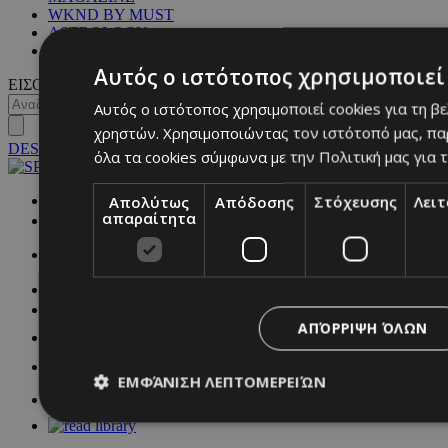
WKND BY MUST
ASTROLOGY
ΓΕΝΙΚΕΣ ΠΛΗΡΟΦΟΡΙΕΣ
Αυτός ο ιστότοπος χρησιμοποιεί 
ΕΙΣΟΔΟΣ
Αυτός ο ιστότοπος χρησιμοποιεί cookies για τη β
χρηστών. Χρησιμοποιώντας τον ιστότοπό μας, πα
DESKTOP
όλα τα cookies σύμφωνα με την Πολιτική μας για τ
Απολύτως
Απόδοσης
Στόχευσης
Λει
NETWORK:
απαραίτητα
ΑΠΌΡΡΙΨΗ ΌΛΩΝ
ΕΜΦΆΝΙΣΗ ΛΕΠΤΟΜΕΡΕΙΏΝ