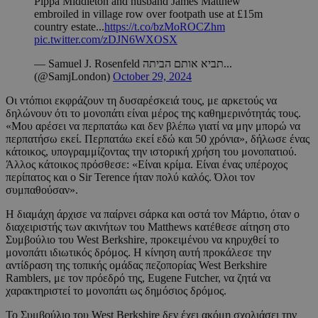
Pippa Middleton and husband James Matthew
embroiled in village row over footpath use at £15m
country estate...
https://t.co/bzMoROCZhm
pic.twitter.com/zDJN6WXOSX
— Samuel J. Rosenfeld תביא אותם הביתה...
(@SamjLondon)
October 29, 2024
Οι ντόπιοι εκφράζουν τη δυσαρέσκειά τους, με αρκετούς να
δηλώνουν ότι το μονοπάτι είναι μέρος της καθημερινότητάς τους.
«Μου αρέσει να περπατάω και δεν βλέπω γιατί να μην μπορώ να
περπατήσω εκεί. Περπατάω εκεί εδώ και 50 χρόνια», δήλωσε ένας
κάτοικος, υπογραμμίζοντας την ιστορική χρήση του μονοπατιού.
Άλλος κάτοικος πρόσθεσε: «Είναι κρίμα. Είναι ένας υπέροχος
περίπατος και ο Sir Terence ήταν πολύ καλός. Όλοι τον
συμπαθούσαν».
Η διαμάχη άρχισε να παίρνει σάρκα και οστά τον Μάρτιο, όταν ο
διαχειριστής των ακινήτων του Matthews κατέθεσε αίτηση στο
Συμβούλιο του West Berkshire, προκειμένου να κηρυχθεί το
μονοπάτι ιδιωτικός δρόμος. Η κίνηση αυτή προκάλεσε την
αντίδραση της τοπικής ομάδας πεζοπορίας West Berkshire
Ramblers, με τον πρόεδρό της, Eugene Futcher, να ζητά να
χαρακτηριστεί το μονοπάτι ως δημόσιος δρόμος.
Το Συμβούλιο του West Berkshire δεν έχει ακόμη σχολιάσει την