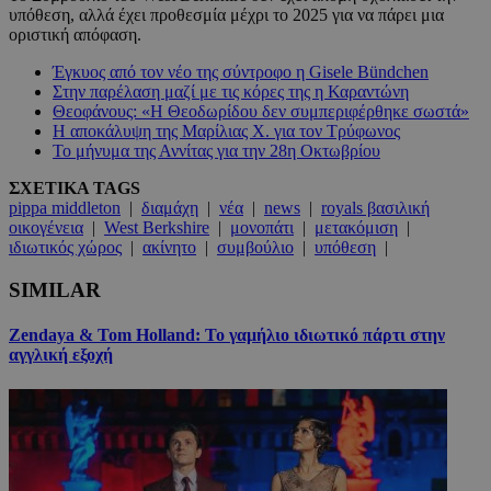
υπόθεση, αλλά έχει προθεσμία μέχρι το 2025 για να πάρει μια
οριστική απόφαση.
Έγκυος από τον νέο της σύντροφο η Gisele Bündchen
Στην παρέλαση μαζί με τις κόρες της η Καραντώνη
Θεοφάνους: «H Θεοδωρίδου δεν συμπεριφέρθηκε σωστά»
Η αποκάλυψη της Μαρίλιας Χ. για τον Τρύφωνος
Το μήνυμα της Αννίτας για την 28η Οκτωβρίου
ΣΧΕΤΙΚΑ TAGS
pippa middleton
|
διαμάχη
|
νέα
|
news
|
royals βασιλική
οικογένεια
|
West Berkshire
|
μονοπάτι
|
μετακόμιση
|
ιδιωτικός χώρος
|
ακίνητο
|
συμβούλιο
|
υπόθεση
|
SIMILAR
Zendaya & Tom Holland: Το γαμήλιο ιδιωτικό πάρτι στην
αγγλική εξοχή