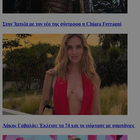
Στην Ίμπιζα με τον νέο της σύντροφο η Chiara Ferragni
Λάκης Γαβαλάς: Έκλεισε τα 74 και το γιόρτασε με σαμπάνιες