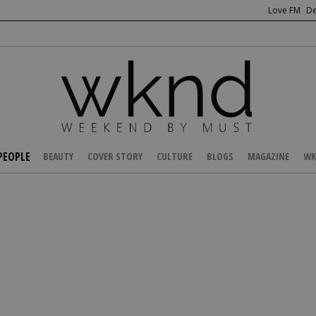
Love FM
De
PEOPLE
BEAUTY
COVER STORY
CULTURE
BLOGS
MAGAZINE
WK
/
CELEBS