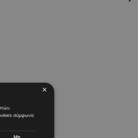
×
στών.
cookies σύμφωνα
Μη