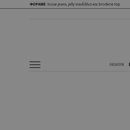
ΦΟΡΑΜΕ:
loose jeans, jelly σανδάλια και broderie top
FASHION
Αρχική Σελίδα
/
PEOPLE