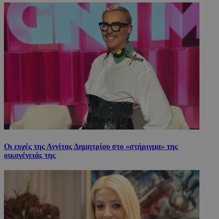
Οι ευχές της Αννίτας Δημητρίου στο «στήριγμα» της
οικογένειάς της