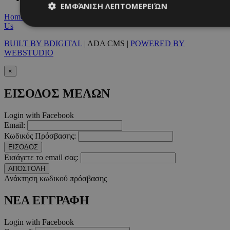
ΕΜΦΆΝΙΣΗ ΛΕΠΤΟΜΕΡΕΙΏΝ
Home
|
Terms & Conditions
|
Privacy Policy
|
About Us
|
Contact
Us
BUILT BY BDIGITAL
| ADA CMS |
POWERED BY
Απολύτως απαραίτητα
Απόδοσης
Στόχευσης
Λ
WEBSTUDIO
Τα απολύτως απαραίτητα cookies επιτρέπουν βασικές λειτουργ
×
χρήστη και τη διαχείριση λογαριασμού. Ο ιστότοπος δεν μπορε
απολύτως απαραίτητα cookies.
ΕΙΣΟΔΟΣ ΜΕΛΩΝ
Προμηθευτής
/
Ονοματεπώνυμο
Λήξ
Πεδίο
Login with Facebook
PinToTopCookie
www.must.com.cy
12 ώ
Email:
Κωδικός Πρόσβασης:
ΕΙΣΟΔΟΣ
Εισάγετε το email σας:
ΑΠΟΣΤΟΛΗ
Ανάκτηση κωδικού πρόσβασης
__cf_bm
29 λεπτ
Cloudflare Inc.
δευτερό
.twitter.com
ΝΕΑ ΕΓΓΡΑΦΗ
Google Privacy Polic
Login with Facebook