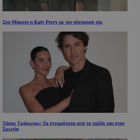
Στη Μύκονο η Katy Perry με τον σύντροφό της
Τάσος Τρύφωνος: Τα στιγμιότυπα από το ταξίδι του στην
Σκωτία