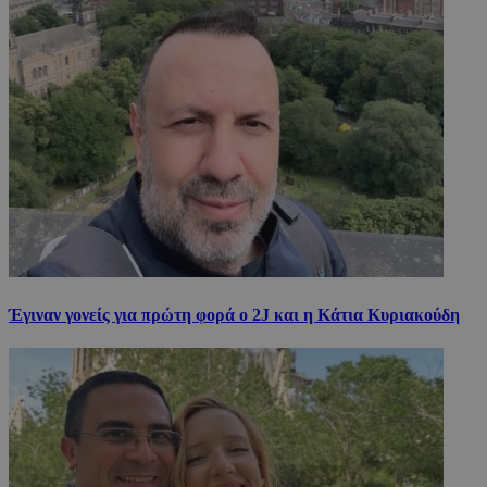
Έγιναν γονείς για πρώτη φορά ο 2J και η Κάτια Κυριακούδη