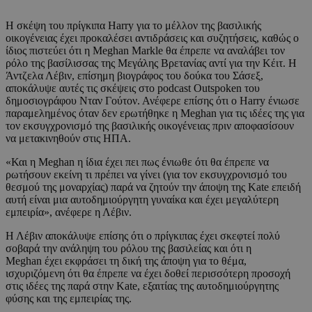
Η σκέψη του πρίγκιπα Harry για το μέλλον της βασιλικής
οικογένειας έχει προκαλέσει αντιδράσεις και συζητήσεις, καθώς ο
ίδιος πιστεύει ότι η Meghan Markle θα έπρεπε να αναλάβει τον
ρόλο της βασίλισσας της Μεγάλης Βρετανίας αντί για την Κέιτ. Η
Άντζελα Λέβιν, επίσημη βιογράφος του δούκα του Σάσεξ,
αποκάλυψε αυτές τις σκέψεις στο podcast Outspoken του
δημοσιογράφου Νταν Γούτον. Ανέφερε επίσης ότι ο Harry ένιωσε
παραμελημένος όταν δεν ερωτήθηκε η Meghan για τις ιδέες της για
τον εκσυγχρονισμό της βασιλικής οικογένειας πριν αποφασίσουν
να μετακινηθούν στις ΗΠΑ.
«Και η Meghan η ίδια έχει πει πως ένιωθε ότι θα έπρεπε να
ρωτήσουν εκείνη τι πρέπει να γίνει (για τον εκσυγχρονισμό του
θεσμού της μοναρχίας) παρά να ζητούν την άποψη της Kate επειδή
αυτή είναι μια αυτοδημιούργητη γυναίκα και έχει μεγαλύτερη
εμπειρία», ανέφερε η Λέβιν.
Η Λέβιν αποκάλυψε επίσης ότι ο πρίγκιπας έχει σκεφτεί πολύ
σοβαρά την ανάληψη του ρόλου της βασιλείας και ότι η
Meghan έχει εκφράσει τη δική της άποψη για το θέμα,
ισχυριζόμενη ότι θα έπρεπε να έχει δοθεί περισσότερη προσοχή
στις ιδέες της παρά στην Kate, εξαιτίας της αυτοδημιούργητης
φύσης και της εμπειρίας της.