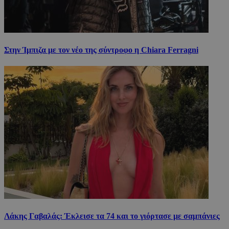
Στην Ίμπιζα με τον νέο της σύντροφο η Chiara Ferragni
Λάκης Γαβαλάς: Έκλεισε τα 74 και το γιόρτασε με σαμπάνιες