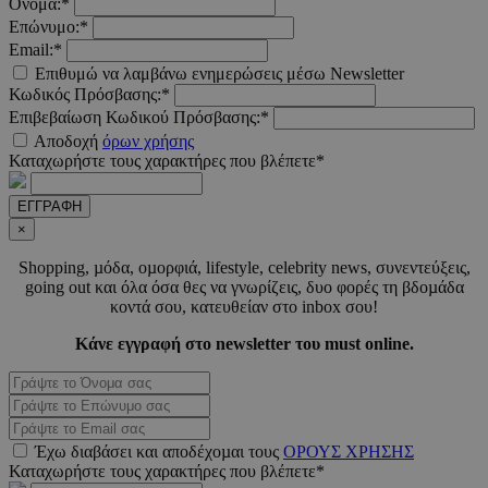
Ονομα:*
Επώνυμο:*
__cf_bm
29 λεπτ
Cloudflare Inc.
Email:*
δευτερό
.pexels.com
Επιθυμώ να λαμβάνω ενημερώσεις μέσω Newsletter
Κωδικός Πρόσβασης:*
Επιβεβαίωση Κωδικού Πρόσβασης:*
Αποδοχή
όρων χρήσης
Καταχωρήστε τους χαρακτήρες που βλέπετε*
LangCookie
www.must.com.cy
1 εβδομ
μέρ
ΕΓΓΡΑΦΗ
×
CookieScriptConsent
4 εβδο
CookieScript
2 μέ
www.must.com.cy
Shopping, µόδα, οµορφιά, lifestyle, celebrity news, συνεντεύξεις,
going out και όλα όσα θες να γνωρίζεις, δυο φορές τη βδοµάδα
κοντά σου, κατευθείαν στο inbox σου!
Κάνε εγγραφή στο newsletter του must online.
_scc_session
.entelia-
19 λεπτ
adserver.com
δευτερό
Έχω διαβάσει και αποδέχοµαι τους
ΟΡΟΥΣ ΧΡΗΣΗΣ
Καταχωρήστε τους χαρακτήρες που βλέπετε*
PHPSESSID
συνεδ
PHP.net