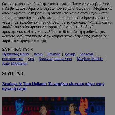
Όσον αφορά την πιθανότητα του πρίγκιπα Harry να γίνει βασιλιάς,
η Λέβιν αναφέρθηκε στο σχέδιο που είχαν ο ίδιος και η Meghan να
αποδυναμώσουν τη βασιλική οικογένεια και να απαλλαγούν από
τους δημοσιογράφους. Ωστόσο, η πορεία προς το θρόνο φαίνεται
γεμάτη με εμπόδια και προκλήσεις, με τον πρίγκιπα William και τα
παιδιά του να θα πρέπει να παραιτηθούν από τη διαδοχή
προκειμένου ο Harry να αναλάβει τη θέση. Αυτή η πιθανότητα,
ωστόσο, φαίνεται πιο πολύ να ανήκει στον κόσμο της φαντασίας
παρά στην πραγματικότητα.
ΣΧΕΤΙΚΑ TAGS
Πρίγκιπας Harry
|
news
|
lifestyle
|
gossip
|
showbiz
|
επικαιρότητα
|
νέα
|
βασιλική οικογένεια
|
Meghan Markle
|
Kate Middleton
SIMILAR
Zendaya & Tom Holland: Το γαμήλιο ιδιωτικό πάρτι στην
αγγλική εξοχή