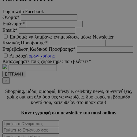
LangCookie
www.must.com.cy
1 εβδομ
Login with Facebook
μέρ
Ονομα:*
Επώνυμο:*
CookieScriptConsent
4 εβδο
CookieScript
Email:*
2 μέ
www.must.com.cy
Επιθυμώ να λαμβάνω ενημερώσεις μέσω Newsletter
Κωδικός Πρόσβασης:*
Επιβεβαίωση Κωδικού Πρόσβασης:*
Αποδοχή
όρων χρήσης
Καταχωρήστε τους χαρακτήρες που βλέπετε*
_scc_session
.entelia-
19 λεπτ
adserver.com
δευτερό
ΕΓΓΡΑΦΗ
×
Shopping, µόδα, οµορφιά, lifestyle, celebrity news, συνεντεύξεις,
PHPSESSID
συνεδ
PHP.net
going out και όλα όσα θες να γνωρίζεις, δυο φορές τη βδοµάδα
www.must.com.cy
κοντά σου, κατευθείαν στο inbox σου!
Κάνε εγγραφή στο newsletter του must online.