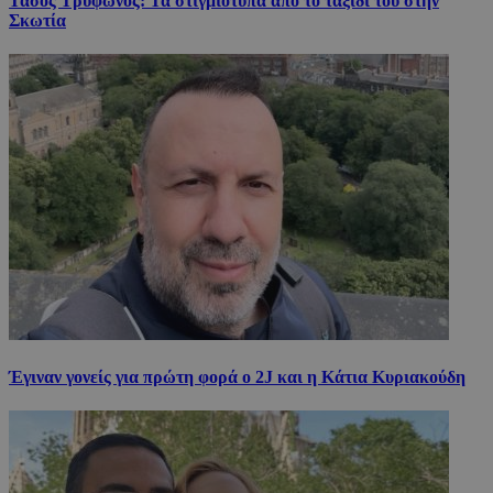
Τάσος Τρύφωνος: Τα στιγμιότυπα από το ταξίδι του στην
Σκωτία
Έγιναν γονείς για πρώτη φορά ο 2J και η Κάτια Κυριακούδη