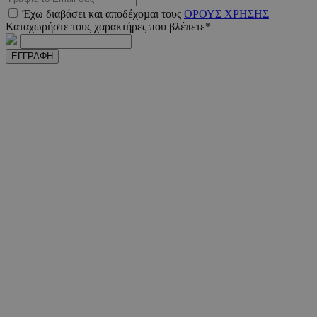
Έχω διαβάσει και αποδέχοµαι τους
ΟΡΟΥΣ ΧΡΗΣΗΣ
Καταχωρήστε τους χαρακτήρες που βλέπετε*
ΕΓΓΡΑΦΗ
PHPSESSID
συνεδ
PHP.net
m.must.com.cy
VISITOR_PRIVACY_METADATA
5 μήνε
YouTube
εβδομ
.youtube.com