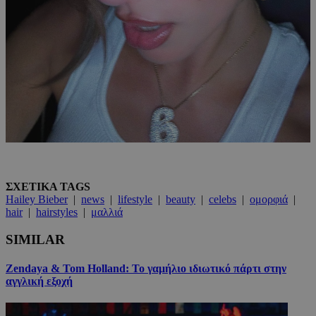
ΣΧΕΤΙΚΑ TAGS
Hailey Bieber
|
news
|
lifestyle
|
beauty
|
celebs
|
ομορφιά
|
hair
|
hairstyles
|
μαλλιά
SIMILAR
Zendaya & Tom Holland: Το γαμήλιο ιδιωτικό πάρτι στην
αγγλική εξοχή