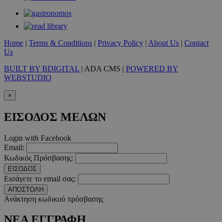
χρήστη και τη διαχείριση λογαριασμού. Ο ιστότοπος δεν μπορε
απολύτως απαραίτητα cookies.
Προμηθευτής
/
Ονοματεπώνυμο
Λήξ
Πεδίο
Home
|
Terms & Conditions
|
Privacy Policy
|
About Us
|
Contact
PinToTopCookie
www.must.com.cy
12 ώ
Us
BUILT BY BDIGITAL
| ADA CMS |
POWERED BY
WEBSTUDIO
×
__cf_bm
29 λεπτ
ΕΙΣΟΔΟΣ ΜΕΛΩΝ
Cloudflare Inc.
δευτερό
.twitter.com
Login with Facebook
Google Privacy Polic
Email:
Κωδικός Πρόσβασης:
ΕΙΣΟΔΟΣ
__cf_bm
29 λεπτ
Cloudflare Inc.
Εισάγετε το email σας:
δευτερό
.pexels.com
ΑΠΟΣΤΟΛΗ
Ανάκτηση κωδικού πρόσβασης
ΝΕΑ ΕΓΓΡΑΦΗ