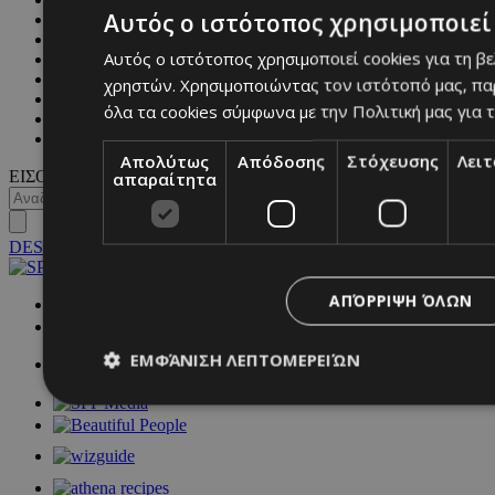
Αυτός ο ιστότοπος χρησιμοποιεί 
COVER STORY
CULTURE
Αυτός ο ιστότοπος χρησιμοποιεί cookies για τη β
BLOGS
MAGAZINE
χρηστών. Χρησιμοποιώντας τον ιστότοπό μας, πα
WKND BY MUST
όλα τα cookies σύμφωνα με την Πολιτική μας για τ
ASTROLOGY
ΓΕΝΙΚΕΣ ΠΛΗΡΟΦΟΡΙΕΣ
Απολύτως
Απόδοσης
Στόχευσης
Λει
ΕΙΣΟΔΟΣ
απαραίτητα
DESKTOP
ΑΠΌΡΡΙΨΗ ΌΛΩΝ
NETWORK:
ΕΜΦΆΝΙΣΗ ΛΕΠΤΟΜΕΡΕΙΏΝ
Απολύτως απαραίτητα
Απόδοσης
Στόχευσης
Λ
Τα απολύτως απαραίτητα cookies επιτρέπουν βασικές λειτουργ