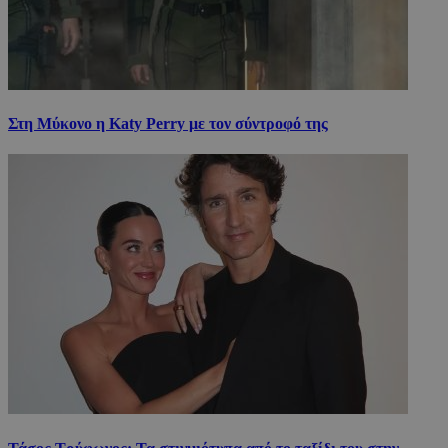
Στη Μύκονο η Katy Perry με τον σύντροφό της