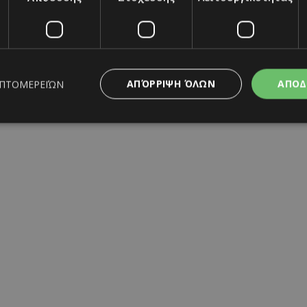
Ριάνα Στυλιανού
31/03/2026
|
RUNWAY
ΑΠΌΡΡΙΨΗ ΌΛΩΝ
ΑΠΟΔ
ΕΠΤΟΜΕΡΕΙΏΝ
ς απαραίτητα
Απόδοσης
Στόχευσης
Λειτουργικότητας
Μη ταξι
ητα cookies επιτρέπουν βασικές λειτουργίες του ιστότοπου, όπως τη σύνδεση χρή
σμού. Ο ιστότοπος δεν μπορεί να χρησιμοποιηθεί σωστά χωρίς τα απολύτως απαραί
Προμηθευτής
/
Λήξη
Περιγραφή
Πεδίο
www.must.com.cy
12 ώρες
Χρησιμοποιείται για σκοπούς C
εμφανίζει μόνο μια φορά την 
διάφορες διαφημιστικές ενέργε
eady-to-wear
Armani Fall 2026 Ready-to-Wea
take over banner και τα push 
banners.
29 λεπτά 59
Αυτό το cookie χρησιμοποιείτα
Cloudflare Inc.
δευτερόλεπτα
μεταξύ ανθρώπων και ρομπότ. 