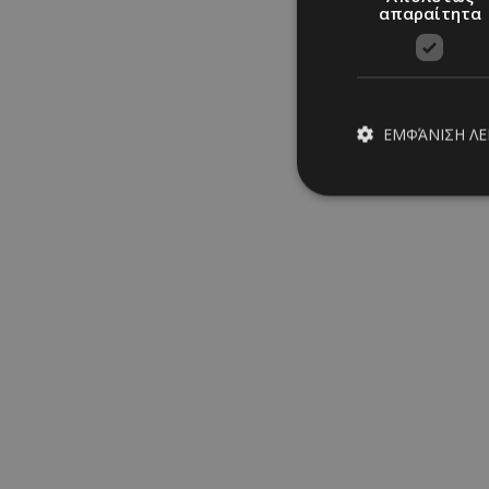
απαραίτητα
Ριάνα Στυλιανού
20/04/2026
|
RUNWAY
ΕΜΦΆΝΙΣΗ Λ
Απολύτω
Τα απολύτως απαραίτ
διαχείριση λογαρια
Ονοματεπώνυμο
PinToTopCookie
Louis Vuitton Fall 2026 R
__cf_bm