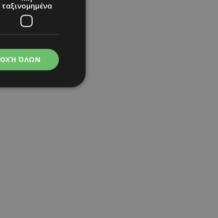
ταξινομημένα
ΟΧΉ ΌΛΩΝ
νομημένα
στη και τη
τητα cookies.
apping δηλαδή να
ημέρα στον χρήστη
ιες όπως είναι το
r
up και push down
ι για τη διάκριση
Αυτό είναι