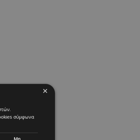
×
στών.
cookies σύμφωνα
ear
Μη