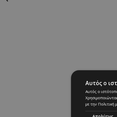
Ριάνα Στυλιανού
03/06/2026
|
RUNWAY
Αυτός ο ισ
Αυτός ο ιστότοπο
Χρησιμοποιώντας
με την Πολιτική μ
Emilio Pucci Spring 2026
Απολύτως