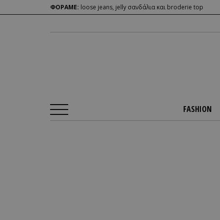
ΦΟΡΑΜΕ:
loose jeans, jelly σανδάλια και broderie top
FASHION
Αρχική Σελίδα
/
FASHION