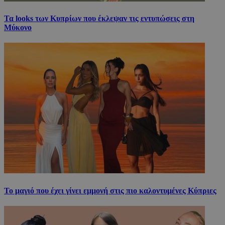
Τα looks των Κυπρίων που έκλεψαν τις εντυπώσεις στη
Μύκονο
Το μαγιό που έχει γίνει εμμονή στις πιο καλοντυμένες Κύπριες