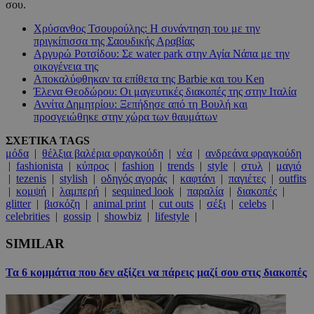
σου.
Χρύσανθος Τσουρούλης: Η συνάντηση του με την
πριγκίπισσα της Σαουδικής Αραβίας
Αργυρώ Ροτσίδου: Σε water park στην Αγία Νάπα με την
οικογένεια της
Αποκαλύφθηκαν τα επίθετα της Barbie και του Ken
Έλενα Θεοδώρου: Οι μαγευτικές διακοπές της στην Ιταλία
Αννίτα Δημητρίου: Ξεπήδησε από τη Βουλή και
προσγειώθηκε στην χώρα των θαυμάτων
ΣΧΕΤΙΚΑ TAGS
μόδα
|
θέλξια βαλέρια φραγκούδη
|
νέα
|
ανδρεάνα φραγκούδη
|
fashionista
|
κύπρος
|
fashion
|
trends
|
style
|
στυλ
|
μαγιό
|
tezenis
|
stylish
|
οδηγός αγοράς
|
καφτάνι
|
παγιέτες
|
outfits
|
κομψή
|
λαμπερή
|
sequined look
|
παραλία
|
διακοπές
|
glitter
|
βισκόζη
|
animal print
|
cut outs
|
σέξι
|
celebs
|
celebrities
|
gossip
|
showbiz
|
lifestyle
|
SIMILAR
Τα 6 κομμάτια που δεν αξίζει να πάρεις μαζί σου στις διακοπές