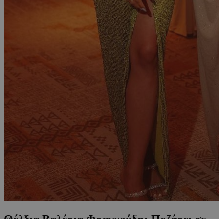
Θέλξια Βαλέρια Φραγκούδη: Ποζάρει σε