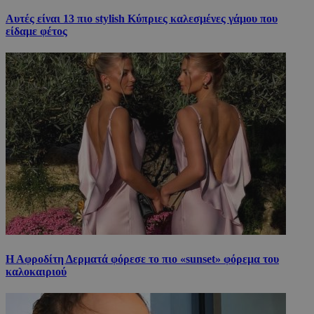
Αυτές είναι 13 πιο stylish Κύπριες καλεσμένες γάμου που
είδαμε φέτος
Η Αφροδίτη Δερματά φόρεσε το πιο «sunset» φόρεμα του
καλοκαιριού