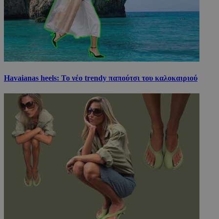
Havaianas heels: Το νέο trendy παπούτσι του καλοκαιριού