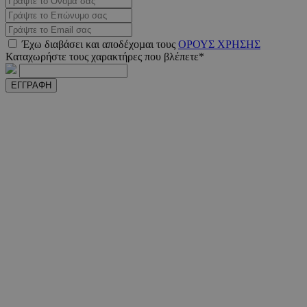
Έχω διαβάσει και αποδέχοµαι τους
ΟΡΟΥΣ ΧΡΗΣΗΣ
Καταχωρήστε τους χαρακτήρες που βλέπετε*
VISITOR_PRIVACY_METADATA
5 μήνε
YouTube
εβδομ
.youtube.com
ΕΓΓΡΑΦΗ
takeOverCookie
www.must.com.cy
1 μέ
AdSphere-GDPR
delivery.ad-
1 χρό