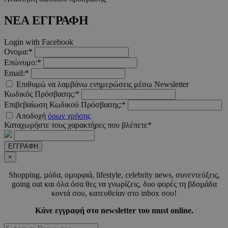
_scc_session
.entelia-
19 λεπτ
adserver.com
δευτερό
ΝΕΑ ΕΓΓΡΑΦΗ
Login with Facebook
Ονομα:*
PHPSESSID
συνεδ
PHP.net
www.must.com.cy
Επώνυμο:*
Email:*
Επιθυμώ να λαμβάνω ενημερώσεις μέσω Newsletter
Κωδικός Πρόσβασης:*
Επιβεβαίωση Κωδικού Πρόσβασης:*
Αποδοχή
όρων χρήσης
Καταχωρήστε τους χαρακτήρες που βλέπετε*
ΕΓΓΡΑΦΗ
×
PHPSESSID
συνεδ
PHP.net
Shopping, µόδα, οµορφιά, lifestyle, celebrity news, συνεντεύξεις,
m.must.com.cy
going out και όλα όσα θες να γνωρίζεις, δυο φορές τη βδοµάδα
κοντά σου, κατευθείαν στο inbox σου!
Κάνε εγγραφή στο newsletter του must online.