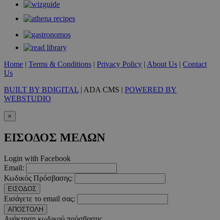
__cf_bm
29 λεπτ
Cloudflare Inc.
δευτερό
.twitter.com
Google Privacy Polic
Home
|
Terms & Conditions
|
Privacy Policy
|
About Us
|
Contact
Us
__cf_bm
29 λεπτ
Cloudflare Inc.
δευτερό
.pexels.com
BUILT BY BDIGITAL
| ADA CMS |
POWERED BY
WEBSTUDIO
×
ΕΙΣΟΔΟΣ ΜΕΛΩΝ
LangCookie
www.must.com.cy
1 εβδομ
μέρ
Login with Facebook
CookieScriptConsent
4 εβδο
Email:
CookieScript
2 μέ
www.must.com.cy
Κωδικός Πρόσβασης:
ΕΙΣΟΔΟΣ
Εισάγετε το email σας:
ΑΠΟΣΤΟΛΗ
Ανάκτηση κωδικού πρόσβασης