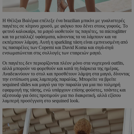
H Θέλξια Βαλέρια επέλεξε ένα brazilian μπικίνι με γυαλιστερές
παγιέτες σε κίτρινο χρυσό, με φιόγκο που δένει στους γοφούς. Το
φετινό καλοκαίρι, τα μαγιό υιοθετούν τις παγιέτες, τα microglitter
και τα μεταλλιζέ υφάσματα, κάνοντας τα να λάμπουν και να
εκπέμπουν λάμψη. Αυτή η sparkling τάση είναι εμπνευσμένη από
τις πασαρέλες των Coperni και David Koma και σιγά-σιγά
ενσωματώνεται στις συλλογές των εταιρειών μαγιό.
Οι παγιέτες δεν περιορίζονται πλέον μόνο στα νυχτερινά outfits,
αλλά μπορούν να φορεθούν και κατά τη διάρκεια της ημέρας.
Αναδεικνύουν το στυλ και προσθέτουν λάμψη στα μαγιό, δίνοντας
την εντύπωση μιας λαμπερής παραλίας. Μπορείτε να βρείτε
sequined slides και μαγιό για την παραλία για μια πιο τολμηρή
εφαρμογή της τάσης, ενώ υπάρχουν επίσης φούστες, τσάντες και
αξεσουάρ για όσες προτιμούν μια πιο διακριτική, αλλά εξίσου
λαμπερή προσέγγιση στο sequined look.