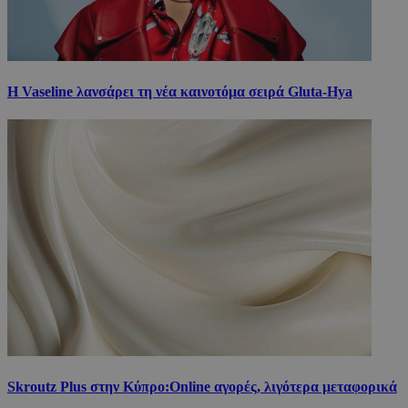
Η Vaseline λανσάρει τη νέα καινοτόμα σειρά Gluta-Hya
Skroutz Plus στην Κύπρο:Online αγορές, λιγότερα μεταφορικά