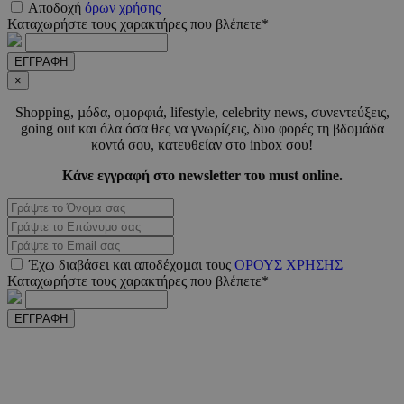
Αποδοχή
όρων χρήσης
Καταχωρήστε τους χαρακτήρες που βλέπετε*
LangCookie
www.must.com.cy
1 εβδομ
ΕΓΓΡΑΦΗ
μέρ
×
CookieScriptConsent
4 εβδο
Shopping, µόδα, οµορφιά, lifestyle, celebrity news, συνεντεύξεις,
CookieScript
2 μέ
www.must.com.cy
going out και όλα όσα θες να γνωρίζεις, δυο φορές τη βδοµάδα
κοντά σου, κατευθείαν στο inbox σου!
Κάνε εγγραφή στο newsletter του must online.
_scc_session
.entelia-
19 λεπτ
adserver.com
δευτερό
Έχω διαβάσει και αποδέχοµαι τους
ΟΡΟΥΣ ΧΡΗΣΗΣ
Καταχωρήστε τους χαρακτήρες που βλέπετε*
PHPSESSID
συνεδ
PHP.net
www.must.com.cy
ΕΓΓΡΑΦΗ