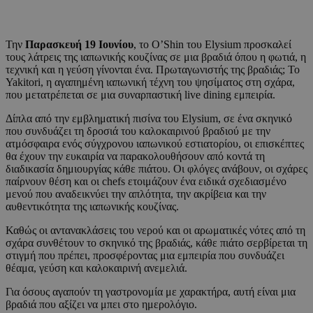
Την
Παρασκευή 19 Ιουνίου
, το O’Shin του Elysium προσκαλεί
τους λάτρεις της ιαπωνικής κουζίνας σε μια βραδιά όπου η φωτιά, η
τεχνική και η γεύση γίνονται ένα. Πρωταγωνιστής της βραδιάς; Το
Yakitori, η αγαπημένη ιαπωνική τέχνη του ψησίματος στη σχάρα,
που μετατρέπεται σε μια συναρπαστική live dining εμπειρία.
Δίπλα από την εμβληματική πισίνα του Elysium, σε ένα σκηνικό
που συνδυάζει τη δροσιά του καλοκαιρινού βραδιού με την
ατμόσφαιρα ενός σύγχρονου ιαπωνικού εστιατορίου, οι επισκέπτες
θα έχουν την ευκαιρία να παρακολουθήσουν από κοντά τη
διαδικασία δημιουργίας κάθε πιάτου. Οι φλόγες ανάβουν, οι σχάρες
παίρνουν θέση και οι chefs ετοιμάζουν ένα ειδικά σχεδιασμένο
μενού που αναδεικνύει την απλότητα, την ακρίβεια και την
αυθεντικότητα της ιαπωνικής κουζίνας.
Καθώς οι αντανακλάσεις του νερού και οι αρωματικές νότες από τη
σχάρα συνθέτουν το σκηνικό της βραδιάς, κάθε πιάτο σερβίρεται τη
στιγμή που πρέπει, προσφέροντας μια εμπειρία που συνδυάζει
θέαμα, γεύση και καλοκαιρινή ανεμελιά.
Για όσους αγαπούν τη γαστρονομία με χαρακτήρα, αυτή είναι μια
βραδιά που αξίζει να μπει στο ημερολόγιο.