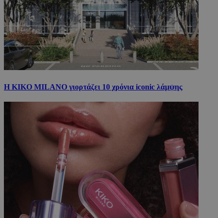
Η KIKO MILANO γιορτάζει 10 χρόνια iconic λάμψης