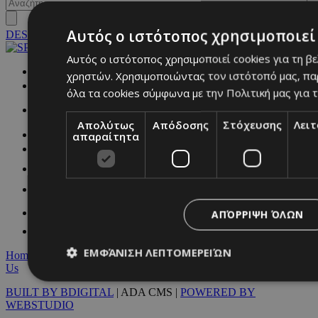
Αυτός ο ιστότοπος χρησιμοποιεί 
DESKTOP
Αυτός ο ιστότοπος χρησιμοποιεί cookies για τη β
NETWORK:
χρηστών. Χρησιμοποιώντας τον ιστότοπό μας, πα
όλα τα cookies σύμφωνα με την Πολιτική μας για τ
Απολύτως
Απόδοσης
Στόχευσης
Λει
απαραίτητα
ΑΠΌΡΡΙΨΗ ΌΛΩΝ
ΕΜΦΆΝΙΣΗ ΛΕΠΤΟΜΕΡΕΙΏΝ
Home
|
Terms & Conditions
|
Privacy Policy
|
About Us
|
Contact
Us
BUILT BY BDIGITAL
| ADA CMS |
POWERED BY
WEBSTUDIO
Απολύτως απαραίτητα
Απόδοσης
Στόχευσης
Λ