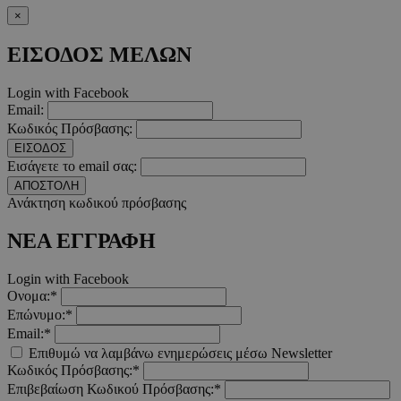
×
Τα απολύτως απαραίτητα cookies επιτρέπουν βασικές λειτουργ
χρήστη και τη διαχείριση λογαριασμού. Ο ιστότοπος δεν μπορε
ΕΙΣΟΔΟΣ ΜΕΛΩΝ
απολύτως απαραίτητα cookies.
Προμηθευτής
/
Ονοματεπώνυμο
Λήξ
Login with Facebook
Πεδίο
Email:
PinToTopCookie
www.must.com.cy
12 ώ
Κωδικός Πρόσβασης:
ΕΙΣΟΔΟΣ
Εισάγετε το email σας:
ΑΠΟΣΤΟΛΗ
Ανάκτηση κωδικού πρόσβασης
__cf_bm
29 λεπτ
Cloudflare Inc.
ΝΕΑ ΕΓΓΡΑΦΗ
δευτερό
.twitter.com
Login with Facebook
Google Privacy Polic
Ονομα:*
Επώνυμο:*
Email:*
__cf_bm
29 λεπτ
Cloudflare Inc.
Επιθυμώ να λαμβάνω ενημερώσεις μέσω Newsletter
δευτερό
.pexels.com
Κωδικός Πρόσβασης:*
Επιβεβαίωση Κωδικού Πρόσβασης:*