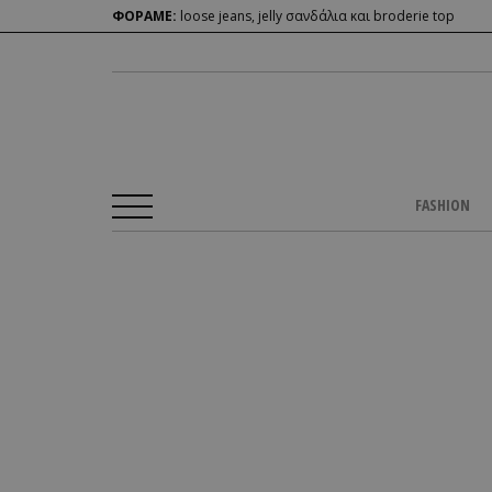
ΦΟΡΑΜΕ:
loose jeans, jelly σανδάλια και broderie top
FASHION
Αρχική Σελίδα
/
CULTURE